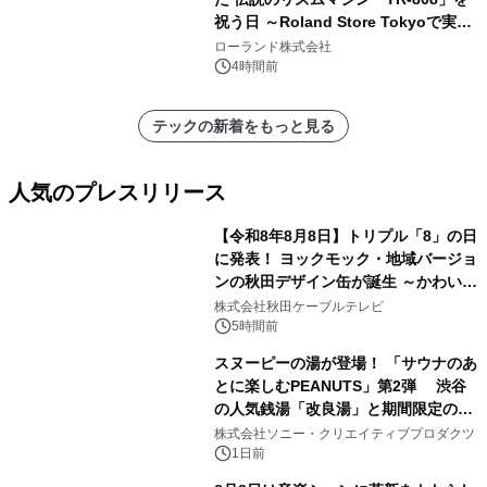
祝う日 ～Roland Store Tokyoで実機
を展示しての 記念キャンペーンを開
ローランド株式会社
催 英国ラジオ「NTS」の 特別プログ
4時間前
ラムや、「TR-808」を愛する伝説的
アーティストを フィーチャーしたアニ
テックの新着をもっと見る
メーションを公開～
人気のプレスリリース
【令和8年8月8日】トリプル「8」の日
に発表！ ヨックモック・地域バージョ
ンの秋田デザイン缶が誕生 ～かわいい
1
秋田犬の子犬と秋田の四季と名所を巡
株式会社秋田ケーブルテレビ
るパッケージ～ 9月1日(火)秋田県内で
5時間前
販売開始
スヌーピーの湯が登場！ 「サウナのあ
とに楽しむPEANUTS」第2弾 渋谷
の人気銭湯「改良湯」と期間限定のコ
2
ラボレーション サウナイキタイコラ
株式会社ソニー・クリエイティブプロダクツ
ボグッズも発売決定！
1日前