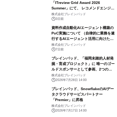
「ITreview Grid Award 2026
Summer」にて、 レコメンドエンジン
部門およびDMPツール部門の最高位
株式会社ブレインパッド
「Leader」を23期連続受賞
3日前
資料作成自動化AIエージェント構築の
PoC実施について （自律的に業務を遂
行するAIエージェント活用に向けた取
組み）
株式会社ブレインパッド
7日前
ブレインパッド、「福岡未踏的人材発
掘・育成プロジェクト」に 唯一のゴー
ルドスポンサーとして参画、2つの開
発課題で異能の発掘を開始
株式会社ブレインパッド
2026年7月28日 14:00
ブレインパッド、SnowflakeのAIデー
タクラウドサービスパートナー
「Premier」に昇格
株式会社ブレインパッド
2026年7月17日 14:00