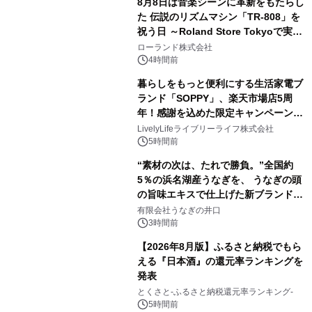
8月8日は音楽シーンに革新をもたらし
た 伝説のリズムマシン「TR-808」を
祝う日 ～Roland Store Tokyoで実機
3
を展示しての 記念キャンペーンを開
ローランド株式会社
催 英国ラジオ「NTS」の 特別プログ
4時間前
ラムや、「TR-808」を愛する伝説的
暮らしをもっと便利にする生活家電ブ
アーティストを フィーチャーしたアニ
ランド「SOPPY」、楽天市場店5周
メーションを公開～
年！感謝を込めた限定キャンペーンを
4
8月10日より開催
LivelyLifeライブリーライフ株式会社
5時間前
“素材の次は、たれで勝負。”全国約
5％の浜名湖産うなぎを、 うなぎの頭
の旨味エキスで仕上げた新ブランド
5
「井口の誉」誕生
有限会社うなぎの井口
3時間前
【2026年8月版】ふるさと納税でもら
える『日本酒』の還元率ランキングを
発表
6
とくさと-ふるさと納税還元率ランキング-
5時間前