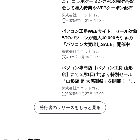
こ」 コラボゲーミングPCの発売を記
念して購入特典やWEBクーポン配布
さらに、サイン入りコラボPCが当たる
株式会社ユニットコム
キャンペーン実施
2025年1月31日 11:30
パソコン工房WEBサイト、セール対象
BTOパソコンが最大40,000円引きの
『パソコン大売出しSALE』開催中
株式会社ユニットコム
2025年1月29日 17:50
パソコン専門店【パソコン工房 山形
店】にて 2月1日(土)より特別セール
「山形店 超 大感謝祭」を開催！ 「オ
ススメ即納パソコン」を豊富に取り揃
株式会社ユニットコム
え！ 更に「PCパーツ・周辺機器等の
2025年1月27日 17:00
セール商品」を記念プライスにてご奉
仕！
発行者のリリースをもっと見る