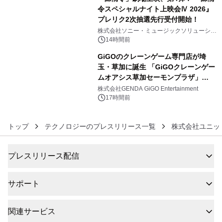
令スペシャルナイト上映会Ⅳ 2026』
プレリク2次抽選先行受付開始！
5
株式会社ソニー・ミュージックソリューショ
ンズ
14時間前
GiGOのクレーンゲーム専門店が埼
玉・草加に誕生 「GiGOクレーンゲー
ムオアシス草加セーモンプラザ」
6
2026年8月7日(金)10時グランドオープ
株式会社GENDA GiGO Entertainment
ン
17時間前
トップ
テクノロジーのプレスリリース一覧
株式会社ユニッ
プレスリリース配信
サポート
関連サービス