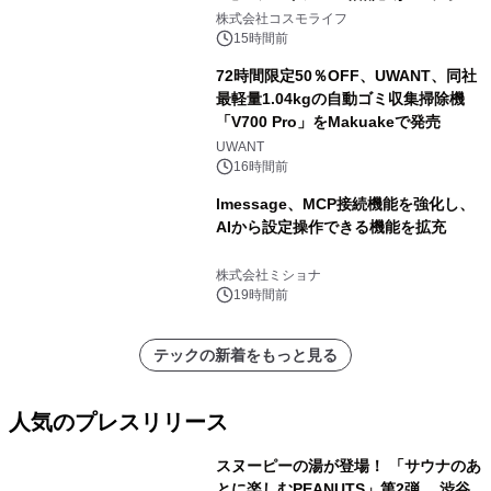
ャンペーンを実施
株式会社コスモライフ
15時間前
72時間限定50％OFF、UWANT、同社
最軽量1.04kgの自動ゴミ収集掃除機
「V700 Pro」をMakuakeで発売
UWANT
16時間前
lmessage、MCP接続機能を強化し、
AIから設定操作できる機能を拡充
株式会社ミショナ
19時間前
テックの新着をもっと見る
人気のプレスリリース
スヌーピーの湯が登場！ 「サウナのあ
とに楽しむPEANUTS」第2弾 渋谷