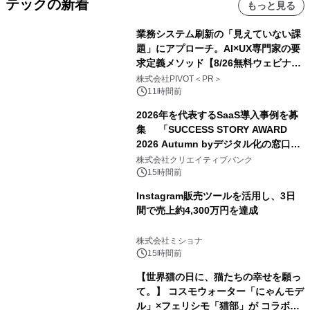
テックの新着
もっと見る
業務システム刷新の「見えていない課
題」にアプローチ。AI×UX専門家の要
求定義メソッド【8/26無料ウェビナ
ー】株式会社PIVOT
株式会社PIVOT＜PR＞
11時間前
2026年を代表するSaaS導入事例を募
集 「SUCCESS STORY AWARD
2026 Autumn byデジタル化の窓口」
開催
株式会社クリエイティブバンク
15時間前
Instagram販売ツールを活用し、3日
間で売上約4,300万円を達成
株式会社ミショナ
15時間前
【世界猫の日に、猫たちの幸せを願っ
て。】 コスモウォーター「にゃんモデ
ル」×フェリシモ「猫部」が コラボキ