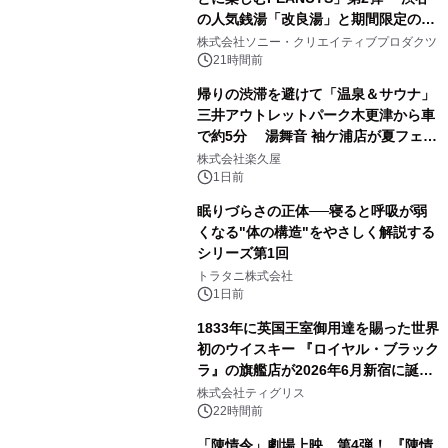
の人気銭湯「改良湯」と期間限定のコ
1
ラボレーション サウナイキタイコラ
株式会社ソニー・クリエイティブプロダクツ
ボグッズも発売決定！
21時間前
帰りの渋滞を避けて「温泉＆サウナ」
三井アウトレットパーク木更津から車
で約5分 湯舞音 袖ケ浦店が夏フェア
2
メニューを提供
株式会社楽久屋
1日前
眠りづらさの正体──寝ると呼吸が弱
くなる"体の構造"をやさしく解説する
シリーズ第1回
3
トラタニ株式会社
1日前
1833年に英国王室御用達を賜った世界
初のウイスキー 『ロイヤル・ブラック
ラ』の旗艦店が2026年6月新宿に誕
4
生 バカルディ ジャパンと連携した
株式会社ティグリス
没入型バー「BAR Arca」
22時間前
「陳情令」劇場上映、第4弾！ 『陳情