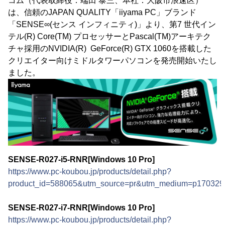
コム（代表取締役：端田 泰三、本社：大阪市浪速区）
は、信頼のJAPAN QUALITY「iiyama PC」ブランド
「SENSE∞(センス インフィニティ)」より、第7 世代イン
テル(R) Core(TM) プロセッサーとPascal(TM)アーキテク
チャ採用のNVIDIA(R) GeForce(R) GTX 1060を搭載した
クリエイター向けミドルタワーパソコンを発売開始いたし
ました。
SENSE-R027-i5-RNR[Windows 10 Pro]
https://www.pc-koubou.jp/products/detail.php?
product_id=588065&utm_source=pr&utm_medium=p170329
SENSE-R027-i7-RNR[Windows 10 Pro]
https://www.pc-koubou.jp/products/detail.php?