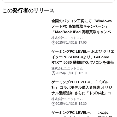
この発行者のリリース
全国のパソコン工房にて「Windows
ノートPC 高額買取キャンペーン」
「MacBook iPad 高額買取キャンペー
ン」を 2月1日から2月28日まで期間限
株式会社ユニットコム
定で同時開催！ 対象商品の買取が最終
2025年1月31日 17:00
査定額から最大5,000円増額！ 「中古
ゲーミングPC LEVEL∞ および クリエ
の日」開催日なら更に10％増額！
イターPC SENSE∞より、GeForce
RTX™ 5080 搭載BTOパソコンを発売
株式会社ユニットコム
2025年1月31日 16:10
ゲーミングPC LEVEL∞、「ドズル
社」 コラボモデル購入者特典 オリジ
ナル壁紙追加 さらに「ドズル社」コラ
ボPC購入時に使える 5,000円OFF
株式会社ユニットコム
WEBクーポン配布
2025年1月31日 15:30
ゲーミングPC LEVEL∞、「いぬね