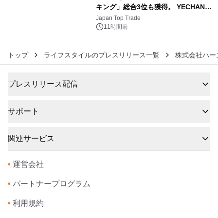
キング」総合3位も獲得。 YECHAN音
6
浴シンギングボウル第2弾の大型サイ
Japan Top Trade
ズ（XL・2XL・3XL）を先行販売中
11時間前
トップ
ライフスタイルのプレスリリース一覧
株式会社ハー
プレスリリース配信
サポート
関連サービス
•
運営会社
•
パートナープログラム
•
利用規約