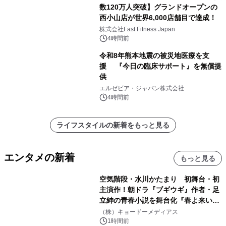
数120万人突破】グランドオープンの
西小山店が世界6,000店舗目で達成！
株式会社Fast Fitness Japan
4時間前
令和8年熊本地震の被災地医療を支
援 『今日の臨床サポート』を無償提
供
エルゼビア・ジャパン株式会社
4時間前
ライフスタイルの新着をもっと見る
エンタメの新着
もっと見る
空気階段・水川かたまり 初舞台・初
主演作！朝ドラ『ブギウギ』作者・足
立紳の青春小説を舞台化『春よ来い、
マジで来い』キービジュアル解禁！
（株）キョードーメディアス
1時間前