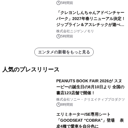
5時間前
「クレヨンしんちゃんアドベンチャー
パーク」2027年春リニューアル決定！
ジップライン＆アスレチックが遊べる
のは今年が最後！ 「ラスト！ドキがム
株式会社ニジゲンノモリ
ネムネ～大作戦！」始動
5時間前
エンタメの新着をもっと見る
人気のプレスリリース
PEANUTS BOOK FAIR 2026が スヌ
ーピーの誕生日の8月10日より 全国の
書店123店舗で開催！
1
株式会社ソニー・クリエイティブプロダクツ
8時間前
エリミネーター/SE専用シート
「GOODSEAT “COBRA”」登場 表
皮4種で愛車を自分色に