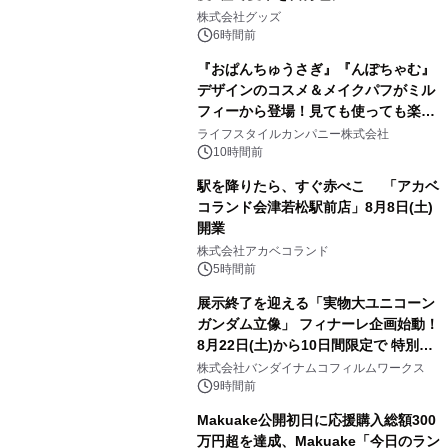
2
株式会社グッズ
6時間前
『おぱんちゅうさぎ』『んぽちゃむ』
デザインのコスメ＆メイクパフがミル
フィーから登場！見ても使っても楽し
3
い、ポップでキュートなコレクショ
ライフスタイルカンパニー株式会社
ン。
10時間前
駅を降りたら、すぐ赤べこ 「アカベ
コランド会津若松駅前店」8月8日(土)
開業
4
株式会社アカベコランド
5時間前
展示終了を迎える「実物大ユニコーン
ガンダム立像」 フィナーレ企画始動！
8月22日(土)から10日間限定で 特別映
5
像『UNICORN GUNDAM Statue ―
株式会社バンダイナムコフィルムワークス
BEYOND POSSIBILITY ―』を上映！
9時間前
Makuake公開初日に応援購入総額300
万円超を達成、Makuake「今日のラン