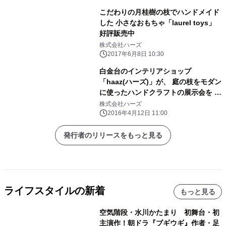
こだわりの月桂樹の枝でハンドメイド
した 小さなおもちゃ「laurel toys」
好評販売中
株式会社ハーズ
2017年6月8日 10:30
白金台のインテリアショップ
「haaz(ハーズ)」が、 庭の枝をモダン
に使ったハンドクラフトの展示会を 5
月1日～10日まで開催
株式会社ハーズ
2016年4月12日 11:00
発行者のリリースをもっと見る
ライフスタイルの新着
もっと見る
空気階段・水川かたまり 初舞台・初
主演作！朝ドラ『ブギウギ』作者・足