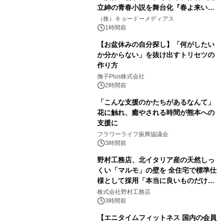
立紳の青春小説を舞台化『春よ来い、
マジで来い』キービジュアル解禁！
（株）キョードーメディアス
1時間前
【お盆休みの自分探し】「何がしたい
か分からない」を抜け出すトリセツの
作り方
撫子Plus株式会社
2時間前
「こんな支援のかたちがあるなんて」
花に触れ、癒やされる時間が熊本への
支援に
フラワーライフ振興協議会
3時間前
野村工務店、北イタリア産の天然しっ
くい「マルモ」の壁を 全住宅で標準仕
様として採用「本当に良いものだけに
こだわる」
株式会社野村工務店
3時間前
【エニタイムフィットネス 国内の会員