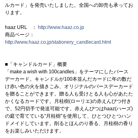
ルカード」を発売いたしました。全国への卸売も承ってお
ります。
haaz URL ：
http://www.haaz.co.jp
商品ページ：
http://www.haaz.co.jp/stationery_candlecard.html
■「キャンドルカード」概要
「make a wish with 100candles」をテーマにしたバース
デーカード。キャンドルが100本並んだカードに年の数だ
け赤い色の火を描きこみ、オリジナルのバースデーカード
を贈ることができます。贈る人も受けとる人も心があたた
かくなるカードです。月桂樹(ローリエ)の赤えんぴつ付き
で、52円切手で発送可能です。赤えんぴつはhaaz(ハーズ)
の庭で育てている“月桂樹”を使用して、ひとつひとつハン
ドメイドしています。削るとほんのり香る、月桂樹の香り
をお楽しみいただけます。