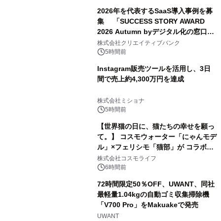
2026年を代表するSaaS導入事例を募
集 「SUCCESS STORY AWARD
2026 Autumn byデジタル化の窓口」
開催
株式会社クリエイティブバンク
5時間前
Instagram販売ツールを活用し、3日
間で売上約4,300万円を達成
株式会社ミショナ
5時間前
【世界猫の日に、猫たちの幸せを願っ
て。】 コスモウォーター「にゃんモデ
ル」×フェリシモ「猫部」が コラボキ
ャンペーンを実施
株式会社コスモライフ
6時間前
72時間限定50％OFF、UWANT、同社
最軽量1.04kgの自動ゴミ収集掃除機
「V700 Pro」をMakuakeで発売
UWANT