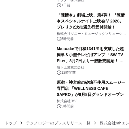
トラタニ株式会社
1日前
「陳情令」劇場上映、第4弾！ 『陳情
令スペシャルナイト上映会Ⅳ 2026』
プレリク2次抽選先行受付開始！
4
株式会社ソニー・ミュージックソリューショ
ンズ
5時間前
Makuakeで目標1341％を突破した超
簡単＆小型テレビ用アンプ 「SW TV
Plus」8月7日より一般販売開始！ ケ
5
ーブル1本つなぐだけ、テレビの音が
城下工業株式会社
ぐっと豊かに
12時間前
原宿・神宮前の砂糖不使用スムージー
専門店 「WELLNESS CAFE
SAPRO」が8月8日グランドオープン
6
株式会社RSF
5時間前
トップ
テクノロジーのプレスリリース一覧
株式会社mhエ