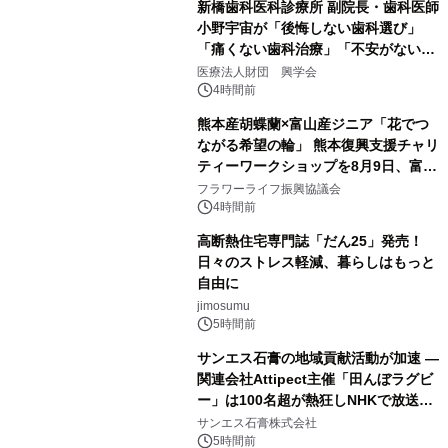
新橋歯科医科診療所 副院長・歯科医師
小野宇宙が「後悔しない歯科選び」
「痛くない歯科治療」「不安がない治
療計画」をテーマに専門監修
医療法人財団 興学会
4時間前
熊本産胡蝶蘭×富山産ジニア「花でつ
ながる希望の輪」 熊本復興支援チャリ
ティーワークショップを8月9日、富
山・射水で開催
フラワーライフ振興協議会
4時間前
高断熱住宅専門誌「だん25」発売！
日々のストレス軽減、暮らしはもっと
自由に
jimosumu
5時間前
サンエス石膏の地域貢献活動が加速 ―
関連会社Attipect主催「田んぼラグビ
ー」は100名超が熱狂しNHKで放送さ
れました。
サンエス石膏株式会社
5時間前