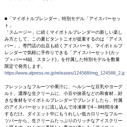
■「マイボトルブレンダー」特別モデル「アイスバーセッ
ト」
「スムージー」に続くマイボトルブレンダーの新しい楽し
み方として、この夏ビタントニオが提案するのは「アイス
バー」。専門店の出店も続くアイスバーを、マイボトルブ
レンダーで気軽に手作りできる「アイスバーセット(カッ
プ＋バー×4組、スタンド)」を付属した特別モデルを数量
限定で発売します。
https://www.atpress.ne.jp/releases/124588/img_124588_2.jp
フレッシュなフルーツや果汁に、ヘルシーな豆乳やヨーグ
ルト。濃厚な生クリームに、小豆や抹茶などの和食材…好
きな食材をマイボトルブレンダーでブレンドしたら、付属
のアイスバーセットに流し込んで冷凍庫で4～8時間冷凍
するだけ。ダイエット中にもうれしい低カロリーなフルー
ツバーから、生クリームたっぷりのリッチなアイスクリー