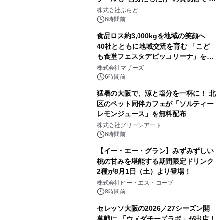
日1組限定「岩屋温泉 絵島別庭 海と
株式会社ぷらど
森」の握り寿司プラン
6時間前
食品ロス約3,000kgを地域の笑顔へ
40社とともに地域交流を育む 「こど
も食堂フェスタデピッコリーナ」を9
月5日(土)開催
株式会社マザーズ
6時間前
猛暑の大阪で、涼と塩分を一杯に！ 北
区のペット同伴カフェが「ソルティー
レモンジュース」を無料配布
株式会社グリーンアート
6時間前
【イー・エー・グラン】みずみずしい
桃の甘みを堪能する期間限定ドリンク
2種が8月1日（土）より登場！
株式会社ピー・エス・コープ
8時間前
セレッソ大阪の2026／27シーズン開
幕戦に 「ウメダチーズラボ」が出店！