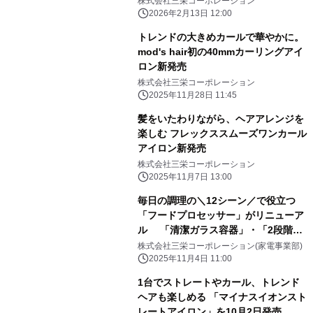
株式会社三栄コーポレーション
2026年2月13日 12:00
トレンドの大きめカールで華やかに。
mod's hair初の40mmカーリングアイ
ロン新発売
株式会社三栄コーポレーション
2025年11月28日 11:45
髪をいたわりながら、ヘアアレンジを
楽しむ フレックススムーズワンカール
アイロン新発売
株式会社三栄コーポレーション
2025年11月7日 13:00
毎日の調理の＼12シーン／で役立つ
「フードプロセッサー」がリニューア
ル 「清潔ガラス容器」・「2段階ス
ピード調節」・ 「鬼おろしが作れる」
株式会社三栄コーポレーション(家電事業部)
が推しポイント
2025年11月4日 11:00
1台でストレートやカール、トレンド
ヘアも楽しめる 「マイナスイオンスト
レートアイロン」を10月2日発売