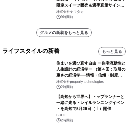
限定スイーツ販売＆選手直筆サイング
ッズが当たる抽選会を 8月8日に開催
株式会社ヤマタカ
9時間前
グルメの新着をもっと見る
ライフスタイルの新着
もっと見る
住まいを選び直す自由 ー住宅流動性と
人生設計の経済学ー （第４回：取引の
重さの経済学──情報・信頼・制度を
PropTechはどう組み替えるか）｜
株式会社property technologies
PropTech-Lab
2時間前
【高知から世界へ】トップランナーと
一緒に走るトレイルランニングイベン
トを高知で8月29日（土）開催
BUDO
2時間前