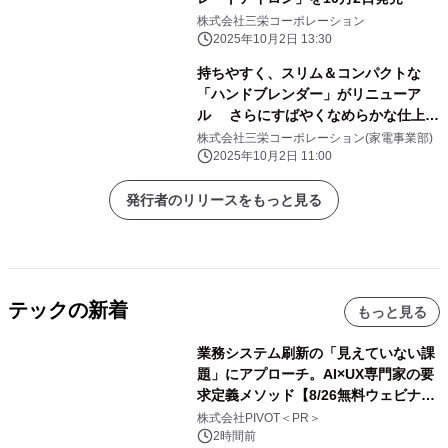
株式会社三栄コーポレーション
2025年10月2日 13:30
持ちやすく、スリム＆コンパクトな
「ハンドブレンダー」がリニューア
ル さらにすばやくなめらかな仕上が
りに
株式会社三栄コーポレーション(家電事業部)
2025年10月2日 11:00
発行者のリリースをもっと見る
テックの新着
もっと見る
業務システム刷新の「見えていない課
題」にアプローチ。AI×UX専門家の要
求定義メソッド【8/26無料ウェビナ
ー】株式会社PIVOT
株式会社PIVOT＜PR＞
2時間前