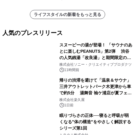
ライフスタイルの新着をもっと見る
人気のプレスリリース
スヌーピーの湯が登場！ 「サウナのあ
とに楽しむPEANUTS」第2弾 渋谷
の人気銭湯「改良湯」と期間限定のコ
1
ラボレーション サウナイキタイコラ
株式会社ソニー・クリエイティブプロダクツ
ボグッズも発売決定！
11時間前
帰りの渋滞を避けて「温泉＆サウナ」
三井アウトレットパーク木更津から車
で約5分 湯舞音 袖ケ浦店が夏フェア
2
メニューを提供
株式会社楽久屋
1日前
眠りづらさの正体──寝ると呼吸が弱
くなる"体の構造"をやさしく解説する
シリーズ第1回
3