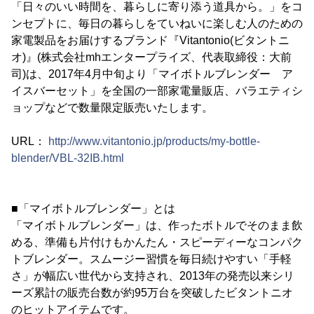
「日々のいい時間を、暮らしに寄り添う道具から。」をコ
ンセプトに、毎日の暮らしをていねいに楽しむ人のための
家電製品をお届けするブランド『Vitantonio(ビタントニ
オ)』(株式会社mhエンタープライズ、代表取締役：大前
司)は、2017年4月中旬より「マイボトルブレンダー ア
イスバーセット」を全国の一部家電量販店、バラエティシ
ョップなどで数量限定販売いたします。
URL：
http://www.vitantonio.jp/products/my-bottle-
blender/VBL-32IB.html
■「マイボトルブレンダー」とは
「マイボトルブレンダー」は、作ったボトルでそのまま飲
める、準備も片付けもかんたん・スピーディーなコンパク
トブレンダー。スムージー習慣を毎日続けやすい「手軽
さ」が幅広い世代から支持され、2013年の発売以来シリ
ーズ累計の販売台数が約95万台を突破したビタントニオ
のヒットアイテムです。