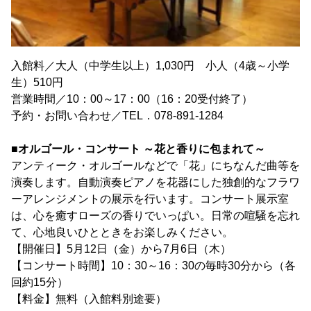
入館料／大人（中学生以上）1,030円 小人（4歳～小学
生）510円
営業時間／10：00～17：00（16：20受付終了）
予約・お問い合わせ／TEL．078-891-1284
■オルゴール・コンサート ～花と香りに包まれて～
アンティーク・オルゴールなどで「花」にちなんだ曲等を
演奏します。自動演奏ピアノを花器にした独創的なフラワ
ーアレンジメントの展示を行います。コンサート展示室
は、心を癒すローズの香りでいっぱい。日常の喧騒を忘れ
て、心地良いひとときをお楽しみください。
【開催日】5月12日（金）から7月6日（木）
【コンサート時間】10：30～16：30の毎時30分から（各
回約15分）
【料金】無料（入館料別途要）