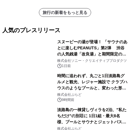
旅行の新着をもっと見る
人気のプレスリリース
スヌーピーの湯が登場！ 「サウナのあ
とに楽しむPEANUTS」第2弾 渋谷
の人気銭湯「改良湯」と期間限定のコ
1
ラボレーション サウナイキタイコラ
株式会社ソニー・クリエイティブプロダクツ
ボグッズも発売決定！
1日前
時間に追われず、丸ごと1日淡路島グ
ルメと観光、レジャー施設で クラブハ
ウスのようなプールと、変わった形の
2
サウナも 「THE BOXY AWAJI」のお
株式会社ぷらど
得な素泊まり連泊プランで
9時間前
淡路島の一棟貸しヴィラを2泊、"私た
ちだけ"の別荘に 1日1組・最大8名
様、プールとサウナとジェットバス付
3
きで Villa Mon Temps AWAJIの連泊
株式会社ぷらど