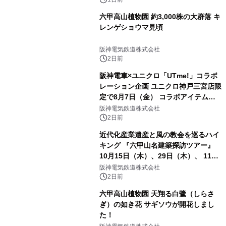
六甲高山植物園 約3,000株の大群落 キ
レンゲショウマ見頃
阪神電気鉄道株式会社
2日前
阪神電車×ユニクロ「UTme!」コラボ
レーション企画 ユニクロ神戸三宮店限
定で8月7日（金） コラボアイテムが
発売決定！
阪神電気鉄道株式会社
2日前
近代化産業遺産と風の教会を巡るハイ
キング 『六甲山名建築探訪ツアー』
10月15日（木）、29日（木）、 11月
5日（木）、12日（木）に開催！
阪神電気鉄道株式会社
2日前
六甲高山植物園 天翔る白鷺（しらさ
ぎ）の如き花 サギソウが開花しまし
た！