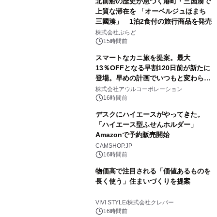
北前船の歴史が息づく港町・三国湊で
上質な滞在を 「オーベルジュほまち
三國湊」 1泊2食付の旅行商品を発売
株式会社ぷらど
15時間前
スマートなカニ旅を提案。最大
13％OFFとなる早割120日前が新たに
登場。早めの計画でいつもと変わらぬ
大人の冬旅を。ー夕日ヶ浦温泉「佳松
株式会社アウルコーポレーション
苑 別邸ふうか」ー
16時間前
デスクにハイエースがやってきた。
「ハイエース型ふせんホルダー」
Amazonで予約販売開始
CAMSHOP.JP
16時間前
物価高で注目される「価値あるものを
長く使う」住まいづくりを提案
VIVI STYLE/株式会社クレバー
16時間前