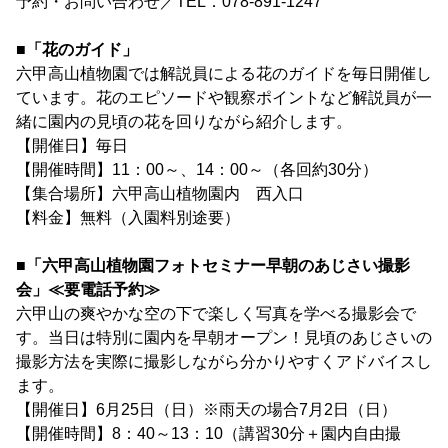
予約・お問い合わせ／TEL．078-891-1247
■「花のガイド」
六甲高山植物園では解説員による花のガイドを毎日開催し
ています。花のエピソードや観察ポイントなど解説員が一
緒に園内の見頃の花を回りながら紹介します。
【開催日】毎日
【開催時間】11：00～、14：00～（各回約30分）
【集合場所】六甲高山植物園内 西入口
【料金】無料（入園料別途要）
■「六甲高山植物園フォトセミナー早朝のあじさい撮影
会」≪要電話予約≫
六甲山の爽やかな空の下で楽しく写真を学べる撮影会で
す。当日は特別に園内を早朝オープン！見頃のあじさいの
撮影方法を実際に撮影しながら分かりやすくアドバイスし
ます。
【開催日】6月25日（日）※雨天の場合7月2日（日）
【開催時間】8：40～13：10（講習30分＋園内自由撮