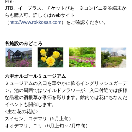
内処」
JTB、イープラス、チケットぴあ ※コンビニ発券端末か
らも購入可。詳しくはwebサイト
（
http://www.rokkosan.com
）をご確認ください。
各施設のみどころ
六甲オルゴールミュージアム
ミュージアムの入口を華やかに飾るイングリッシュガーデ
ン。池の周囲ではワイルドフラワーが、入口付近では多様
な品種の宿根草が季節を彩ります。館内では花にちなんだ
イベントも開催します。
<主な花の花期>
スイセン、コデマリ（5月上旬）
オオデマリ、ユリ（6月上旬～7月中旬）