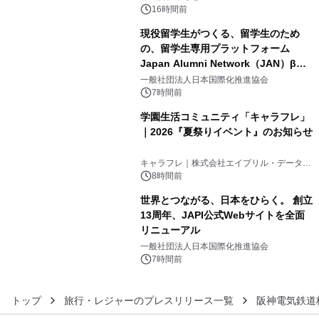
素泊りプラン
16時間前
現役留学生がつくる、留学生のため
の、留学生専用プラットフォーム
Japan Alumni Network（JAN）β版
4
をリリース
一般社団法人日本国際化推進協会
7時間前
学園生活コミュニティ「キャラフレ」
｜2026『夏祭りイベント』のお知らせ
5
キャラフレ｜株式会社エイプリル・データ・
デザインズ
8時間前
世界とつながる、日本をひらく。 創立
13周年、JAPI公式Webサイトを全面
リニューアル
6
一般社団法人日本国際化推進協会
7時間前
トップ
旅行・レジャーのプレスリリース一覧
阪神電気鉄道