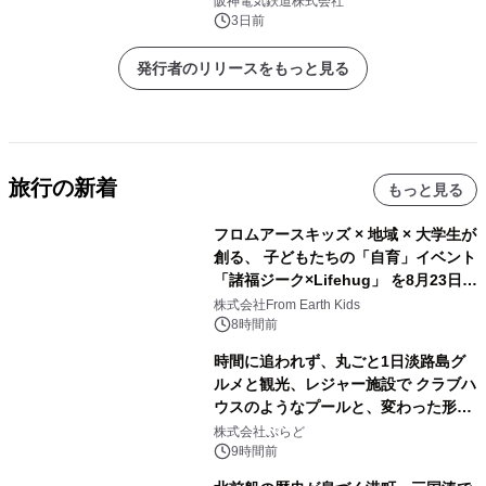
阪神電気鉄道株式会社
3日前
発行者のリリースをもっと見る
旅行の新着
もっと見る
フロムアースキッズ × 地域 × 大学生が
創る、 子どもたちの「自育」イベント
「諸福ジーク×Lifehug」 を8月23日
(日)開催
株式会社From Earth Kids
8時間前
時間に追われず、丸ごと1日淡路島グ
ルメと観光、レジャー施設で クラブハ
ウスのようなプールと、変わった形の
サウナも 「THE BOXY AWAJI」のお
株式会社ぷらど
得な素泊まり連泊プランで
9時間前