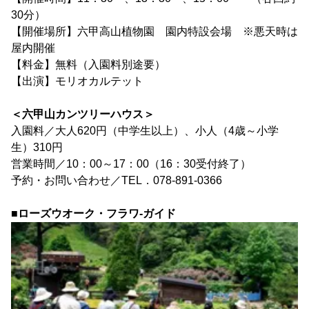
30分）
【開催場所】六甲高山植物園 園内特設会場 ※悪天時は
屋内開催
【料金】無料（入園料別途要）
【出演】モリオカルテット
＜六甲山カンツリーハウス＞
入園料／大人620円（中学生以上）、小人（4歳～小学
生）310円
営業時間／10：00～17：00（16：30受付終了）
予約・お問い合わせ／TEL．078-891-0366
■ローズウオーク・フラワ-ガイド