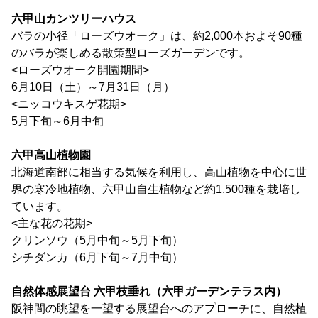
六甲山カンツリーハウス
バラの小径「ローズウオーク」は、約2,000本およそ90種
のバラが楽しめる散策型ローズガーデンです。
<ローズウオーク開園期間>
6月10日（土）～7月31日（月）
<ニッコウキスゲ花期>
5月下旬～6月中旬
六甲高山植物園
北海道南部に相当する気候を利用し、高山植物を中心に世
界の寒冷地植物、六甲山自生植物など約1,500種を栽培し
ています。
<主な花の花期>
クリンソウ（5月中旬～5月下旬）
シチダンカ（6月下旬～7月中旬）
自然体感展望台 六甲枝垂れ
（六甲ガーデンテラス内）
阪神間の眺望を一望する展望台へのアプローチに、自然植