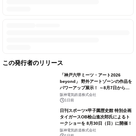
この発行者のリリース
「神戸六甲ミーツ・アート2026
beyond」 野外アートゾーンの作品を
パワーアップ展示！ ～8月7日からは
直前割パスポートを販売～
阪神電気鉄道株式会社
1日前
日刊スポーツ×甲子園歴史館 特別企画
タイガースOB桧山進次郎氏によるト
ークショーを 8月30日（日）に開催！
阪神電気鉄道株式会社
1日前