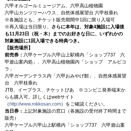
六甲オルゴールミュージアム、六甲高山植物園
六甲山カンツリーハウス、自然体感展望台 六甲枝垂れ
※各施設とも、チケット販売期間中1回に限り入場可
※再入場は当日限り。
さらに本年は、対象4施設に入場後
も11月23日（祝・木）までのお好きな日に、いずれかの
対象施設に1回入場できる特典つき。
【販売場所】
前売券：
六甲ケーブル六甲山上駅構内「ショップ737 六
甲遊山案内処」、六甲高山植物園内「ショップ アルピコ
ラ」
六甲ガーデンテラス内「六甲おみやげ館」、自然体感展望
台 六甲枝垂れ
JTB、イープラス、チケットぴあ ※コンビニ発券端末か
らも購入可。詳しくはwebサイト
（
http://www.rokkosan.com
）をご確認ください。
当日券：
上記対象施設の窓口（各施設の受付終了時間まで
販売）
六甲ケーブル六甲山上駅構内「ショップ737 六甲遊山案