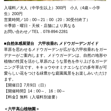
入場料／大人（中学生以上）300円 小人（4歳～小学
生）200円
営業時間／10：00～21：00（20：30受付終了）
※季節・曜日・天候・店舗により異なる
お問い合わせ／TEL．078-894-2281
■自然体感展望台 六甲枝垂れ メドウガーデンガイド
草原を思わせるメドウガーデンが広がる六甲枝垂れをガー
デナーがご案内します。メドウガーデンは、自然の地形や
植物の性質を活かし草原のような景色を作り上げるガーデ
ニング手法です。キキョウやオミナエシなどの多年草が可
愛らしい花をつける緑豊かな庭園風景をお楽しみいただけ
ます。
【開催日】7月9日（日）
【開催時間】14：00～、16：00～
【料金】無料（入場料別途要）
＜六甲高山植物園＞