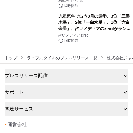
株式会社バブル
14時間前
九星気学で占う8月の運勢、3位「三碧
木星」、2位「一白水星」、1位「六白
金星」。占いメディアのziredがランキ
6
ングを発表
占いメディア zired
17時間前
トップ
ライフスタイルのプレスリリース一覧
株式会社ジャ
プレスリリース配信
サポート
関連サービス
•
運営会社