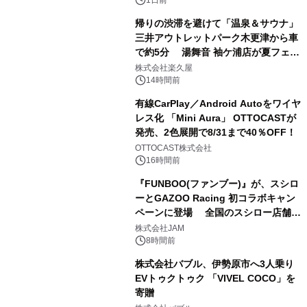
1日前
帰りの渋滞を避けて「温泉＆サウナ」
三井アウトレットパーク木更津から車
で約5分 湯舞音 袖ケ浦店が夏フェア
2
メニューを提供
株式会社楽久屋
14時間前
有線CarPlay／Android Autoをワイヤ
レス化 「Mini Aura」 OTTOCASTが
発売、2色展開で8/31まで40％OFF！
3
OTTOCAST株式会社
16時間前
『FUNBOO(ファンブー)』が、スシロ
ーとGAZOO Racing 初コラボキャン
ペーンに登場 全国のスシロー店舗で
4
GR 4車種の FUNBOO(ミニカー)付き
株式会社JAM
メニューが展開されます
8時間前
株式会社バブル、伊勢原市へ3人乗り
EVトゥクトゥク 「VIVEL COCO」を
寄贈
5