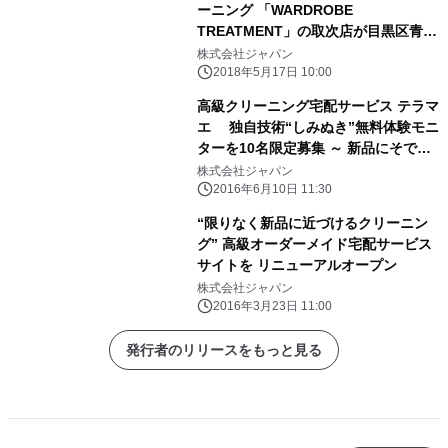
ーニング 「WARDROBE
TREATMENT」の取次店が目黒区青葉
台にオープン
株式会社ジャパン
2018年5月17日 10:00
高級クリーニング宅配サービス テラマ
エ 独自技術“しみぬき”無料体験モニ
ターを10名限定募集 ～ 新品にそでを
通した時の感動をもう一度！ ～
株式会社ジャパン
2016年6月10日 11:30
“限りなく新品に近づけるクリーニン
グ” 高級オーダーメイド宅配サービス
サイトを リニューアルオープン
株式会社ジャパン
2016年3月23日 11:00
発行者のリリースをもっと見る