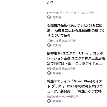
か？
LivelyLifeライブリーライフ株式会社
5時間前
石徹白洋品店代表がテレビに9月に出
演 石徹白に伝わる直線裁断の服づく
りについて紹介
石徹白洋品店株式会社
9時間前
阪神電車×ユニクロ「UTme!」コラボ
レーション企画 ユニクロ神戸三宮店限
定で8月7日（金） コラボアイテムが
発売決定！
阪神電気鉄道株式会社
11時間前
乾燥ケアライン『Moist Plus(モイス
ト プラス)』 2026年9月24日(木)リニ
ューアル新発売！ 「乾燥」ケアに特化
し、ライン使いで潤いに満ちた肌へ
株式会社ハーバー研究所
11時間前