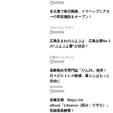
8時間前
名古屋で毎日開催、イマーシブシアタ
ーの常設施設をオープン！
クローズシアター
8時間前
広島生まれのぷよぷよ 広島企業No.1
の“ぷよぷよ愛”が決定！
広島ホームテレビ
9時間前
高断熱住宅専門誌「だん25」発売！
日々のストレス軽減、暮らしはもっと
自由に
jimosumu
9時間前
岩橋玄樹 Major 1st
album「LAzarus（読み：ラザロ）」
収録楽曲解禁！