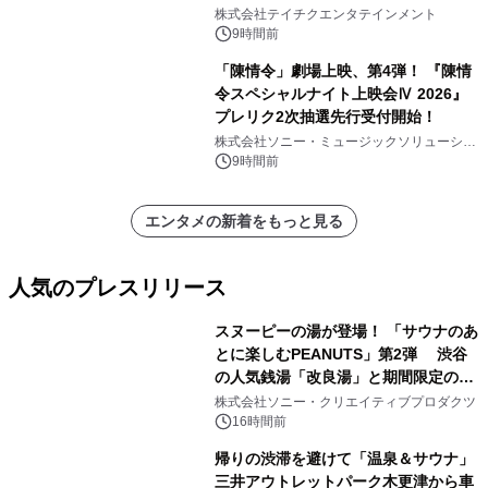
株式会社テイチクエンタテインメント
9時間前
「陳情令」劇場上映、第4弾！ 『陳情
令スペシャルナイト上映会Ⅳ 2026』
プレリク2次抽選先行受付開始！
株式会社ソニー・ミュージックソリューショ
ンズ
9時間前
エンタメの新着をもっと見る
人気のプレスリリース
スヌーピーの湯が登場！ 「サウナのあ
とに楽しむPEANUTS」第2弾 渋谷
の人気銭湯「改良湯」と期間限定のコ
1
ラボレーション サウナイキタイコラ
株式会社ソニー・クリエイティブプロダクツ
ボグッズも発売決定！
16時間前
帰りの渋滞を避けて「温泉＆サウナ」
三井アウトレットパーク木更津から車