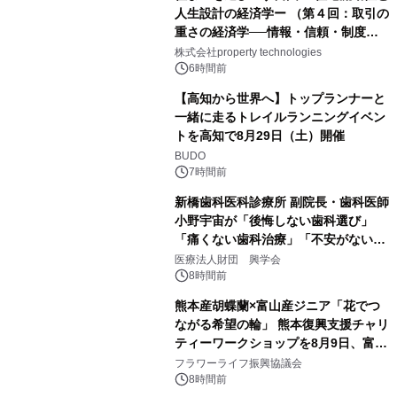
人生設計の経済学ー （第４回：取引の
重さの経済学──情報・信頼・制度を
PropTechはどう組み替えるか）｜
株式会社property technologies
PropTech-Lab
6時間前
【高知から世界へ】トップランナーと
一緒に走るトレイルランニングイベン
トを高知で8月29日（土）開催
BUDO
7時間前
新橋歯科医科診療所 副院長・歯科医師
小野宇宙が「後悔しない歯科選び」
「痛くない歯科治療」「不安がない治
療計画」をテーマに専門監修
医療法人財団 興学会
8時間前
熊本産胡蝶蘭×富山産ジニア「花でつ
ながる希望の輪」 熊本復興支援チャリ
ティーワークショップを8月9日、富
山・射水で開催
フラワーライフ振興協議会
8時間前