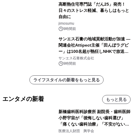
高断熱住宅専門誌「だん25」発売！
日々のストレス軽減、暮らしはもっと
自由に
jimosumu
9時間前
サンエス石膏の地域貢献活動が加速 ―
関連会社Attipect主催「田んぼラグビ
ー」は100名超が熱狂しNHKで放送さ
れました。
サンエス石膏株式会社
9時間前
ライフスタイルの新着をもっと見る
エンタメの新着
もっと見る
新橋歯科医科診療所 副院長・歯科医師
小野宇宙が「後悔しない歯科選び」
「痛くない歯科治療」「不安がない治
療計画」をテーマに専門監修
医療法人財団 興学会