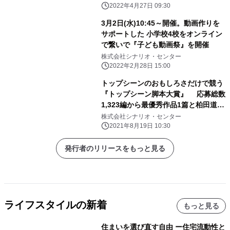
2022年4月27日 09:30
3月2日(水)10:45～開催。動画作りを
サポートした 小学校4校をオンライン
で繋いで『子ども動画祭』を開催
株式会社シナリオ・センター
2022年2月28日 15:00
トップシーンのおもしろさだけで競う
『トップシーン脚本大賞』 応募総数
1,323編から最優秀作品1篇と柏田道夫
賞2編が選出
株式会社シナリオ・センター
2021年8月19日 10:30
発行者のリリースをもっと見る
ライフスタイルの新着
もっと見る
住まいを選び直す自由 ー住宅流動性と