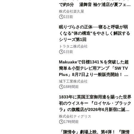
で約5分 湯舞音 袖ケ浦店が夏フェア
2
メニューを提供
株式会社楽久屋
1日前
眠りづらさの正体──寝ると呼吸が弱
くなる"体の構造"をやさしく解説する
シリーズ第1回
3
トラタニ株式会社
1日前
Makuakeで目標1341％を突破した超
簡単＆小型テレビ用アンプ 「SW TV
Plus」8月7日より一般販売開始！ ケ
4
ーブル1本つなぐだけ、テレビの音が
城下工業株式会社
ぐっと豊かに
16時間前
1833年に英国王室御用達を賜った世界
初のウイスキー 『ロイヤル・ブラック
ラ』の旗艦店が2026年6月新宿に誕
5
生 バカルディ ジャパンと連携した
株式会社ティグリス
没入型バー「BAR Arca」
17時間前
「陳情令」劇場上映、第4弾！ 『陳情