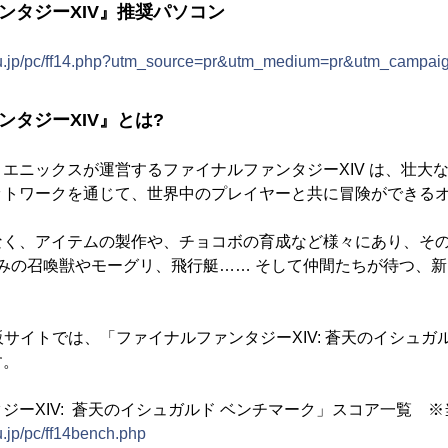
ンタジーXIV』推奨パソコン
ou.jp/pc/ff14.php?utm_source=pr&utm_medium=pr&utm_campa
ンタジーXIV』とは?
エニックスが運営するファイナルファンタジーXIV は、壮大
ットワークを通じて、世界中のプレイヤーと共に冒険ができる
なく、アイテムの製作や、チョコボの育成など様々にあり、そ
染みの召喚獣やモーグリ、飛行艇…… そして仲間たちが待つ、新
販サイトでは、「ファイナルファンタジーXIV: 蒼天のイシュガ
す。
ジーXIV: 蒼天のイシュガルド ベンチマーク」スコア一覧 
.jp/pc/ff14bench.php