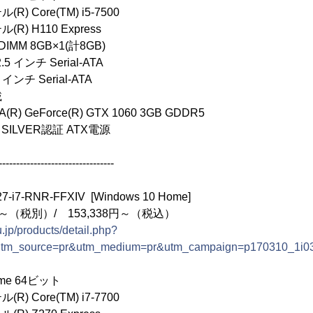
 Core(TM) i5-7500
 H110 Express
IMM 8GB×1(計8GB)
.5 インチ Serial-ATA
 インチ Serial-ATA
載
 GeForce(R) GTX 1060 3GB GDDR5
 SILVER認証 ATX電源
---------------------------------
i7-RNR-FFXIV [Windows 10 Home]
円～（税別）/ 153,338円～（税込）
.jp/products/detail.php?
utm_source=pr&utm_medium=pr&utm_campaign=p170310_1i0
ome 64ビット
 Core(TM) i7-7700