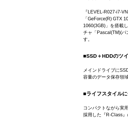
『LEVEL-R027-i7-
「GeForce(R) GTX 
1060(3GB)」を搭載
チャ「Pascal(T
す。
■SSD＋HDDの
メインドライブにSSD(
容量のデータ保存領
■ライフスタイル
コンパクトながら実用
採用した『R-Clas