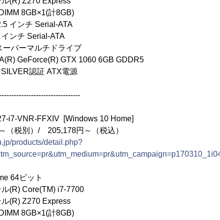
 Z270 Express
IMM 8GB×1(計8GB)
.5 インチ Serial-ATA
 インチ Serial-ATA
スーパーマルチドライブ
 GeForce(R) GTX 1060 6GB GDDR5
 SILVER認証 ATX電源
---------------------------------
i7-VNR-FFXIV [Windows 10 Home]
円～（税別）/ 205,178円～（税込）
.jp/products/detail.php?
utm_source=pr&utm_medium=pr&utm_campaign=p170310_1i0
ome 64ビット
 Core(TM) i7-7700
 Z270 Express
IMM 8GB×1(計8GB)