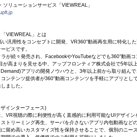
・ソリューションサービス「VIEWREAL」
upft.jp
「VIEWREAL」とは
、高い汎用性をコンセプトに開発、VR360°動画再生用に特化し
サービスです。
メラが続々発売され、FacebookやYouTubeなどでも360°動
目が高まりを見せる中、アップフロンティア株式会社で5年以
o On Demand)アプリの開発ノウハウと、3年以上前から取り組
コンテンツ提供者が360°動画コンテンツを手軽にアプリとし
発しました。
ーザインターフェース)
、VR視聴の際に利便性が高く直感的に利用可能なUIデザイン
、ストリーミング再生、サーバを介さないアプリ内包動画など
能に留め高いカスタマイズ性を保持させることで、個別のニー