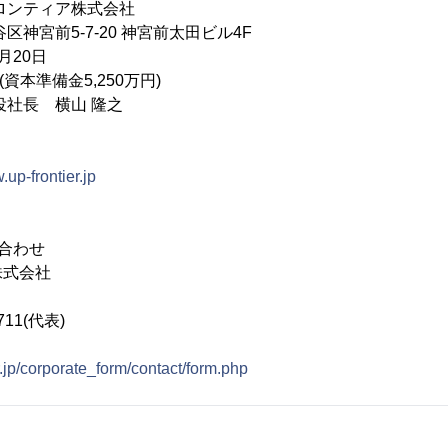
ロンティア株式会社
神宮前5-7-20 神宮前太田ビル4F
月20日
(資本準備金5,250万円)
社長 横山 隆之
.up-frontier.jp
合わせ
株式会社
711(代表)
r.jp/corporate_form/contact/form.php