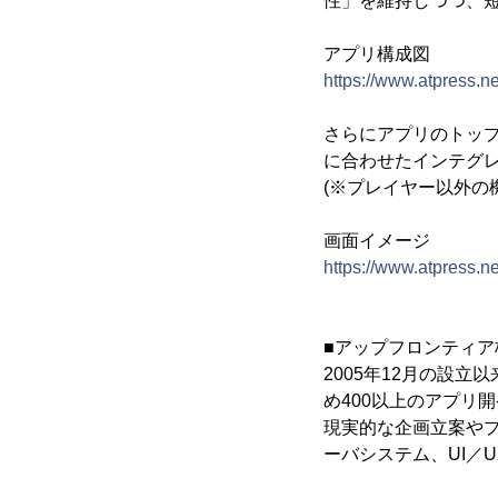
性」を維持しつつ、
アプリ構成図
https://www.atpress.
さらにアプリのトップ
に合わせたインテグ
(※プレイヤー以外の
画面イメージ
https://www.atpress.
■アップフロンティア
2005年12月の設立
め400以上のアプリ
現実的な企画立案や
ーバシステム、UI／