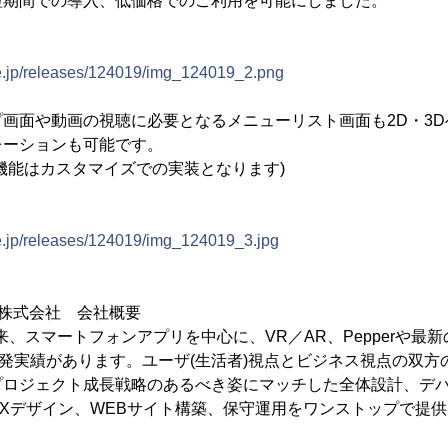
短期間での導入、低価格でのご利用を可能にしました。
ne.jp/releases/124019/img_124019_2.png
画面や動画の視聴に必要となるメニューリスト画面も2D・3
レーションも可能です。
機能はカスタマイズでの実装となります)
ne.jp/releases/124019/img_124019_3.jpg
株式会社 会社概要
以来、スマートフォンアプリを中心に、VR／AR、Pepperや
開発実績があります。ユーザ(生活者)視点とビジネス視点の双
プロジェクト成長戦略のあるべき姿にマッチした全体設計、デ
UXデザイン、WEBサイト構築、保守運用をワンストップで提