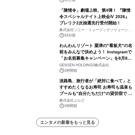
「陳情令」劇場上映、第4弾！ 『陳情
令スペシャルナイト上映会Ⅳ 2026』
プレリク2次抽選先行受付開始！
株式会社ソニー・ミュージックソリューショ
ンズ
33分前
わんわんリゾート 粟津の"看板犬"の名
前をみんなで決めよう！ Instagramで
「お名前募集キャンペーン」を8月8日
(土)より開催
GENSEN HOLDINGS株式会社
1時間前
淡路島、旅行者が「絶対に食べて」と
すすめたくなるお寿司 お寿司も温泉も
プールも"自分たちだけ"の貸切宿で 1
日1組限定「岩屋温泉 絵島別庭 海と
株式会社ぷらど
森」の握り寿司プラン
1時間前
エンタメの新着をもっと見る