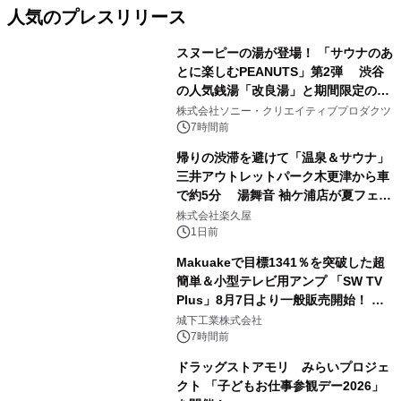
人気のプレスリリース
スヌーピーの湯が登場！ 「サウナのあ
とに楽しむPEANUTS」第2弾 渋谷
の人気銭湯「改良湯」と期間限定のコ
1
ラボレーション サウナイキタイコラ
株式会社ソニー・クリエイティブプロダクツ
ボグッズも発売決定！
7時間前
帰りの渋滞を避けて「温泉＆サウナ」
三井アウトレットパーク木更津から車
で約5分 湯舞音 袖ケ浦店が夏フェア
2
メニューを提供
株式会社楽久屋
1日前
Makuakeで目標1341％を突破した超
簡単＆小型テレビ用アンプ 「SW TV
Plus」8月7日より一般販売開始！ ケ
3
ーブル1本つなぐだけ、テレビの音が
城下工業株式会社
ぐっと豊かに
7時間前
ドラッグストアモリ みらいプロジェ
クト 「子どもお仕事参観デー2026」