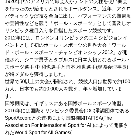
1920年代のアメリカで旅芸人がテントの支柱を使い曲芸
を行ったのが始まりとされるポールダンス。近年、アクロ
バティックな演技を全面に出し、パフォーマンスの難易度
や芸術性などを競う「ポール・スポーツ」として普及しオ
リンピック種目入りを目指したスポーツ競技です。
2012年には、ロンドンオリンピックのエキシビジョンイ
ベントとして初のポール・スポーツの世界大会「ワール
ド・ポール・スポーツ・チャンピオンシップ2012」が開
催され、シニア男子とダブルスに日本人初となるポール・
スポーツ選手 中 和也選手と岡本 雅世選手(現協会理事長)
が銅メダルを獲得しました。
世界で50以上の大会が開催され、競技人口は世界で約100
万人、日本でも約10,000人を数え、年々増加していま
す。
国際機関は、イギリスにある国際ポールスポーツ連盟。
2016年には国際オリンピック委員会(IOC)承認団体である
SportAccordとの連携により国際機関TAFISA(The
Association For International Sport for All)によって開催さ
れたWorld Sport for All Games(