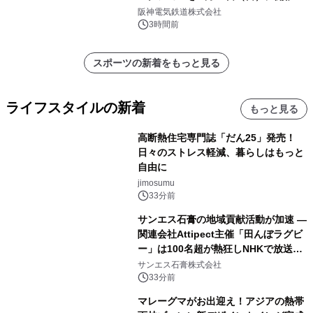
阪神電気鉄道株式会社
3時間前
スポーツの新着をもっと見る
ライフスタイルの新着
もっと見る
高断熱住宅専門誌「だん25」発売！
日々のストレス軽減、暮らしはもっと
自由に
jimosumu
33分前
サンエス石膏の地域貢献活動が加速 ―
関連会社Attipect主催「田んぼラグビ
ー」は100名超が熱狂しNHKで放送さ
れました。
サンエス石膏株式会社
33分前
マレーグマがお出迎え！アジアの熱帯