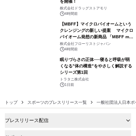
を開催！
4
株式会社ドラッグストアモリ
4時間前
【MBFF】マイクロバイオームという
クレンジングの新しい提案 マイクロ
バイオーム発想の新商品 「MBFF mb
5
クレンジングPRO」を2026年8月6日
株式会社フローリストジャパン
発売
4時間前
眠りづらさの正体──寝ると呼吸が弱
くなる"体の構造"をやさしく解説する
シリーズ第1回
6
トラタニ株式会社
1日前
トップ
スポーツのプレスリリース一覧
一般社団法人日本ポ
プレスリリース配信