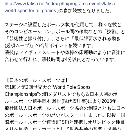
http://www.tafisa.net/index.php/programs-events/tafisa-
world-sport-for-all-games
)の参加競技となりました。
ステージに設置したポール(2本)を使用して、様々な技と
そのコンビネーション、ポール間の移動などの「技術」と
「芸術性と振り付け」、さらに「最低限要求される動き
(必須ムーブ)」の合計ポイントを競います。
演技はフィギュアスケートや体操の床運動のように音楽に
合わせて行われ、演技時間は4分以内となっています。
【日本のポール・スポーツは】
第1回／第2回世界大会“World Pole Sports
Championships”の銅メダリストでもある日本人初のポー
ル・スポーツ選手岡本 雅世(現代表理事)により2013年一
般社団法人日本ポール・スポーツ協会の創設とともに日本
のポール・スポーツの歴史がスタートしました。以後、国
際ポール・スポーツ連盟(IPSF)と連携しオリンピック種目
入りを目指したスポーツとして世界共通の基準・規則の