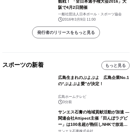
観戦！ 「全日本選手権大会2016」大
阪で4月2日開催
一般社団法人日本ポール・スポーツ協会
2016年3月9日 11:00
発行者のリリースをもっと見る
スポーツの新着
もっと見る
広島生まれのぷよぷよ 広島企業No.1
の“ぷよぷよ愛”が決定！
広島ホームテレビ
3分前
サンエス石膏の地域貢献活動が加速 ―
関連会社Attipect主催「田んぼラグビ
ー」は100名超が熱狂しNHKで放送さ
れました。
サンエス石膏株式会社