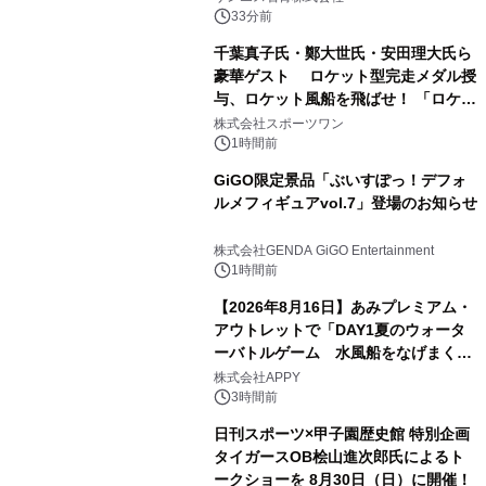
33分前
千葉真子氏・鄭大世氏・安田理大氏ら
豪華ゲスト ロケット型完走メダル授
与、ロケット風船を飛ばせ！ 「ロケッ
トマラソン2026」開催
株式会社スポーツワン
1時間前
GiGO限定景品「ぶいすぽっ！デフォ
ルメフィギュアvol.7」登場のお知らせ
株式会社GENDA GiGO Entertainment
1時間前
【2026年8月16日】あみプレミアム・
アウトレットで「DAY1夏のウォータ
ーバトルゲーム 水風船をなげまくろ
う！」を開催
株式会社APPY
3時間前
日刊スポーツ×甲子園歴史館 特別企画
タイガースOB桧山進次郎氏によるト
ークショーを 8月30日（日）に開催！