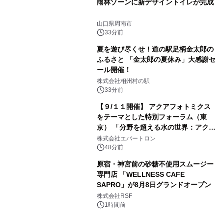
雨林ゾーンに新デザイントイレが完成
山口県周南市
33分前
夏を遊び尽くせ！道の駅足柄金太郎の
ふるさと 「金太郎の夏休み」大感謝セ
ール開催！
株式会社相州村の駅
33分前
【９/１１開催】 アクアフォトミクス
をテーマとした特別フォーラム（東
京） 「分野を超える水の世界：アクア
フォトミクスが切り拓く新しい科学の
株式会社エバートロン
地平」を開催
48分前
原宿・神宮前の砂糖不使用スムージー
専門店 「WELLNESS CAFE
SAPRO」が8月8日グランドオープン
株式会社RSF
1時間前