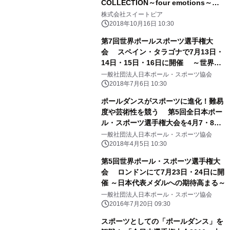
COLLECTION～four emotions～】
クレオ大阪中央ホールにて11月3日開
株式会社スイートピア
催
2018年10月16日 10:30
第7回世界ポールスポーツ選手権大
会 スペイン・タラゴナで7月13日・
14日・15日・16日に開催 ～世界最
高得点「小西沙和ちゃん」メダルへの
一般社団法人日本ポール・スポーツ協会
期待高まる～
2018年7月6日 10:30
ポールダンスがスポーツに進化！難易
度や芸術性を競う 第5回全日本ポー
ル・スポーツ選手権大会を4月7・8日
に高知で開催
一般社団法人日本ポール・スポーツ協会
2018年4月5日 10:30
第5回世界ポール・スポーツ選手権大
会 ロンドンにて7月23日・24日に開
催 ～日本代表メダルへの期待高まる～
一般社団法人日本ポール・スポーツ協会
2016年7月20日 09:30
スポーツとしての「ポールダンス」を