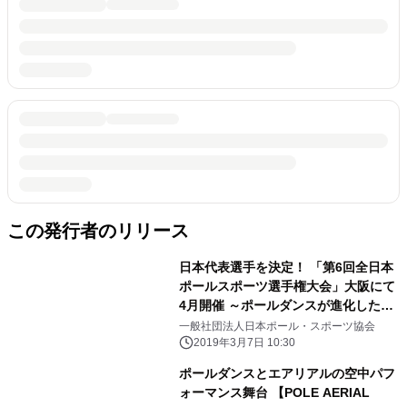
この発行者のリリース
日本代表選手を決定！ 「第6回全日本
ポールスポーツ選手権大会」大阪にて
4月開催 ～ポールダンスが進化したス
ポーツ競技～
一般社団法人日本ポール・スポーツ協会
2019年3月7日 10:30
ポールダンスとエアリアルの空中パフ
ォーマンス舞台 【POLE AERIAL