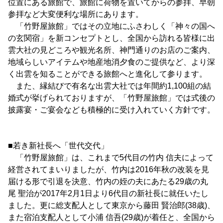
位置にある旅館で、旅館に荷物を置いてからの参拝、早朝
参拝など大変便利な場所にあります。
「竹野屋旅館」ではその立地にふさわしく「神々の国へ
の玄関宿」を新コンセプトとし、全国から訪れる皆様に出
雲大社の見どころや観光名所、神門通りのお店のご案内、
地域らしいアイテムや地産地消夕食のご提供など、より深
く出雲を知ることができる旅館へと進化して参ります。
また、縁結びで有名な出雲大社では年間約1,100組の結
婚式が挙げられておりますが、「竹野屋旅館」では式後の
披露宴・ご宴会なども積極的に受け入れていく方針です。
■若き新社長へ「世代交代」
「竹野屋旅館」は、これまで5代目の竹内 信夫によって
経営されてまいりましたが、竹内は2016年秋の改装を見
届ける形で引退を決意、竹内の姪の夫にあたる29歳の丸
尾 聖治が2017年2月1日より6代目の新社長に就任いたし
ました。更に総支配人として東京から藤田 賢治郎(38歳)、
また宿泊支配人として小浦 信吾(29歳)が着任と、全国から