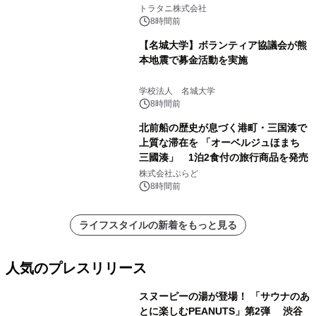
説
トラタニ株式会社
8時間前
【名城大学】ボランティア協議会が熊
本地震で募金活動を実施
学校法人 名城大学
8時間前
北前船の歴史が息づく港町・三国湊で
上質な滞在を 「オーベルジュほまち
三國湊」 1泊2食付の旅行商品を発売
株式会社ぷらど
8時間前
ライフスタイルの新着をもっと見る
人気のプレスリリース
スヌーピーの湯が登場！ 「サウナのあ
とに楽しむPEANUTS」第2弾 渋谷