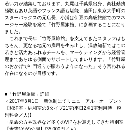
若い力が結集しております。丸尾は千葉県出身、商社勤務
経験もあり英語やフランス語も堪能、藤田は東京大手町の
スターバックスの元店長、小浦は伊豆の高級旅館でのマネ
ージャー経験を経て「竹野屋旅館」に参画することになり
ました。
これまで長年「竹野屋旅館」を支えてきたスタッフはも
ちろん、更なる地元の雇用を生み出し、温故知新ではこの
若さと活力あふれるチームを、マーケティングから経営管
理まであらゆる側面でサポートしてまいります。「竹野屋
のおかげで神門通りが賑わうようになった」そう言われる
存在になるのが目標です。
■「竹野屋旅館」詳細
＜2017年3月1日 新体制にてリニューアル・オープン＞
【和洋室・純和室の3タイプ21室(平日2名1室利用時 税
別料金／人)】
・皇族の方や政界など多くのVIPをお迎えしてきた特別室
【素鵞(そが)の間】(35,000円／人)