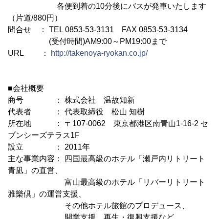
各便到着の10分後にバスが発車いたします
（片道/880円）
問合せ ： TEL 0853-53-3131 FAX 0853-53-3134
(受付時間)AM9:00～PM19:00まで
URL ：
http://takenoya-ryokan.co.jp/
■会社概要
商号 ： 株式会社 温故知新
代表者 ： 代表取締役 松山 知樹
所在地 ： 〒107-0062 東京都港区南青山1-16-2 セ
ブンシーズテラス1F
設立 ： 2011年
主な事業内容： 四国最高級のホテル「瀬戸内リトリート
青凪」の直営、
富山最高級のホテル「リバーリトリート
雅樂倶」の運営支援、
その他ホテル旅館のプロデュース、
開業支援、再生・復興支援など。