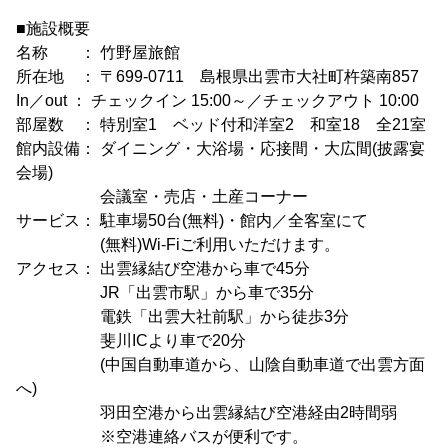
■施設概要
名称 ： 竹野屋旅館
所在地 ： 〒699-0711 島根県出雲市大社町杵築南857
In／out ： チェックイン 15:00～／チェックアウト 10:00
部屋数 ： 特別室1 ベッド付和洋室2 和室18 全21室
館内設備： ダイニング・大浴場・応接間・大広間(披露宴
会場)
会議室・売店・土産コーナー
サービス： 駐車場50台(無料)・館内／全客室にて
(無料)Wi-Fiご利用いただけます。
アクセス： 出雲縁結び空港から車で45分
JR「出雲市駅」から車で35分
電鉄「出雲大社前駅」から徒歩3分
斐川ICより車で20分
(中国自動車道から、山陰自動車道で出雲方面
へ)
羽田空港から出雲縁結び空港経由2時間弱
※空港連絡バスが便利です。