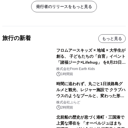
発行者のリリースをもっと見る
旅行の新着
もっと見る
フロムアースキッズ × 地域 × 大学生が
創る、 子どもたちの「自育」イベント
「諸福ジーク×Lifehug」 を8月23日
(日)開催
株式会社From Earth Kids
1時間前
時間に追われず、丸ごと1日淡路島グ
ルメと観光、レジャー施設で クラブハ
ウスのようなプールと、変わった形の
サウナも 「THE BOXY AWAJI」のお
株式会社ぷらど
得な素泊まり連泊プランで
2時間前
北前船の歴史が息づく港町・三国湊で
上質な滞在を 「オーベルジュほまち