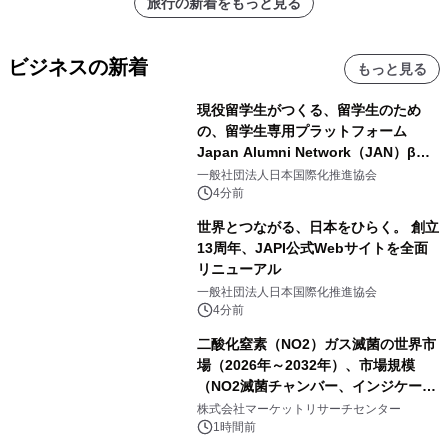
旅行の新着をもっと見る
ビジネスの新着
もっと見る
現役留学生がつくる、留学生のため
の、留学生専用プラットフォーム
Japan Alumni Network（JAN）β版
をリリース
一般社団法人日本国際化推進協会
4分前
世界とつながる、日本をひらく。 創立
13周年、JAPI公式Webサイトを全面
リニューアル
一般社団法人日本国際化推進協会
4分前
二酸化窒素（NO2）ガス滅菌の世界市
場（2026年～2032年）、市場規模
（NO2滅菌チャンバー、インジケータ
ーおよびモニタリングシステム、その
株式会社マーケットリサーチセンター
他）・分析レポートを発表
1時間前