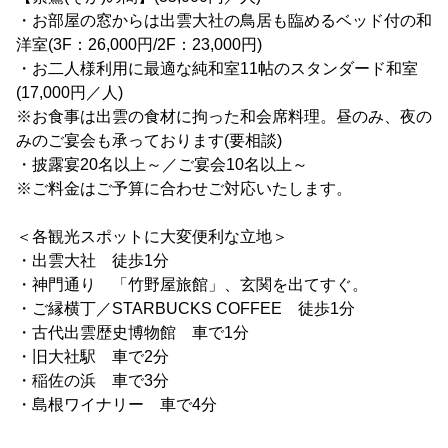
・お部屋の窓からは出雲大社の鳥居も臨めるベッド付の和
洋室(3F：26,000円/2F：23,000円)
・お二人様利用に最適な純和室11帖のスタンダード和室
(17,000円／人)
※お食事は出雲の食材に拘った和会席料理。昼のみ、夜の
みのご宴会も承っております(要相談)
・披露宴20名以上～／ご宴会10名以上～
※ご料金はご予算に合わせご対応いたします。
＜各観光スポットに大変便利な立地＞
・出雲大社 徒歩1分
・神門通り 「竹野屋旅館」、玄関を出てすぐ。
・ご縁横丁／STARBUCKS COFFEE 徒歩1分
・古代出雲歴史博物館 車で1分
・旧大社駅 車で2分
・稲佐の浜 車で3分
・島根ワイナリー 車で4分