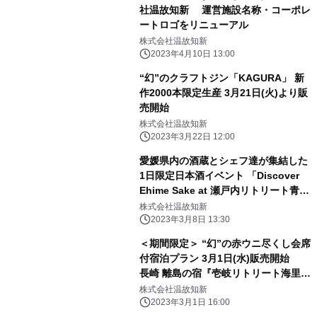
社温故知新 運営施設名称・コーポレ
ートロゴをリニューアル
株式会社温故知新
2023年4月10日 13:00
“幻”のクラフトジン「KAGURA」 新
作2000本限定生産 3月21日(火)より販
売開始
株式会社温故知新
2023年3月22日 12:00
愛媛県内の酒蔵とシェフ達が集結した
1日限定日本酒イベント 「Discover
Ehime Sake at 瀬戸内リトリート青
凪」 4月2日(日)開催
株式会社温故知新
2023年3月8日 13:30
＜期間限定＞ “幻”の赤ウニ尽くし会席
付宿泊プラン 3月1日(水)販売開始
長崎 離島の宿『壱岐リトリート海里村
上 by 温故知新』で 極上の夏旅を
株式会社温故知新
2023年3月1日 16:00