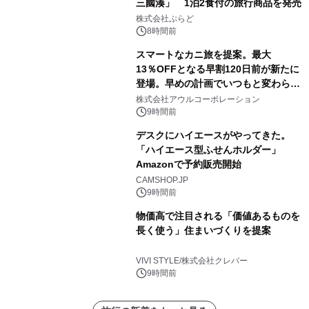
三國湊」 1泊2食付の旅行商品を発売
株式会社ぷらど
8時間前
スマートなカニ旅を提案。最大
13％OFFとなる早割120日前が新たに
登場。早めの計画でいつもと変わらぬ
大人の冬旅を。ー夕日ヶ浦温泉「佳松
株式会社アウルコーポレーション
苑 別邸ふうか」ー
9時間前
デスクにハイエースがやってきた。
「ハイエース型ふせんホルダー」
Amazonで予約販売開始
CAMSHOP.JP
9時間前
物価高で注目される「価値あるものを
長く使う」住まいづくりを提案
VIVI STYLE/株式会社クレバー
9時間前