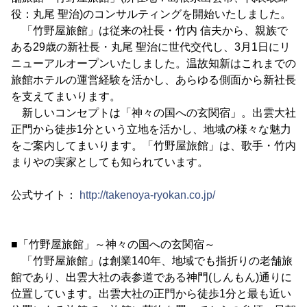
役：丸尾 聖治)のコンサルティングを開始いたしました。
「竹野屋旅館」は従来の社長・竹内 信夫から、親族で
ある29歳の新社長・丸尾 聖治に世代交代し、3月1日にリ
ニューアルオープンいたしました。温故知新はこれまでの
旅館ホテルの運営経験を活かし、あらゆる側面から新社長
を支えてまいります。
新しいコンセプトは「神々の国への玄関宿」。出雲大社
正門から徒歩1分という立地を活かし、地域の様々な魅力
をご案内してまいります。「竹野屋旅館」は、歌手・竹内
まりやの実家としても知られています。
公式サイト：
http://takenoya-ryokan.co.jp/
■「竹野屋旅館」～神々の国への玄関宿～
「竹野屋旅館」は創業140年、地域でも指折りの老舗旅
館であり、出雲大社の表参道である神門(しんもん)通りに
位置しています。出雲大社の正門から徒歩1分と最も近い