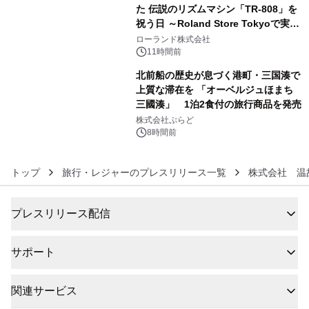
た 伝説のリズムマシン「TR-808」を
祝う日 ～Roland Store Tokyoで実機
5
を展示しての 記念キャンペーンを開
ローランド株式会社
催 英国ラジオ「NTS」の 特別プログ
11時間前
ラムや、「TR-808」を愛する伝説的
北前船の歴史が息づく港町・三国湊で
アーティストを フィーチャーしたアニ
上質な滞在を 「オーベルジュほまち
メーションを公開～
三國湊」 1泊2食付の旅行商品を発売
6
株式会社ぷらど
8時間前
トップ
旅行・レジャーのプレスリリース一覧
株式会社 温
プレスリリース配信
サポート
関連サービス