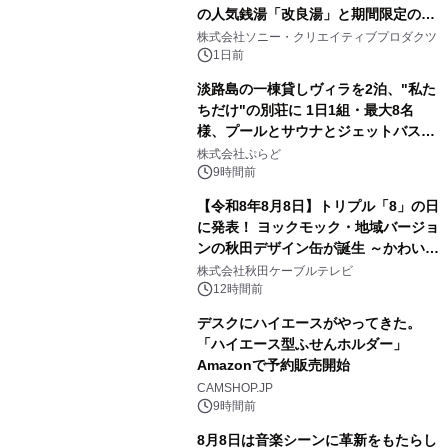
の人気銭湯「改良湯」と期間限定のコ
1
ラボレーション サウナイキタイコラ
株式会社ソニー・クリエイティブプロダクツ
ボグッズも発売決定！
1日前
淡路島の一棟貸しヴィラを2泊、"私た
ちだけ"の別荘に 1日1組・最大8名
様、プールとサウナとジェットバス付
2
きで Villa Mon Temps AWAJIの連泊
株式会社ぷらど
素泊りプラン
9時間前
【令和8年8月8日】トリプル「8」の日
に発表！ ヨックモック・地域バージョ
ンの秋田デザイン缶が誕生 ～かわいい
3
秋田犬の子犬と秋田の四季と名所を巡
株式会社秋田ケーブルテレビ
るパッケージ～ 9月1日(火)秋田県内で
12時間前
販売開始
デスクにハイエースがやってきた。
「ハイエース型ふせんホルダー」
Amazonで予約販売開始
4
CAMSHOP.JP
9時間前
8月8日は音楽シーンに革新をもたらし