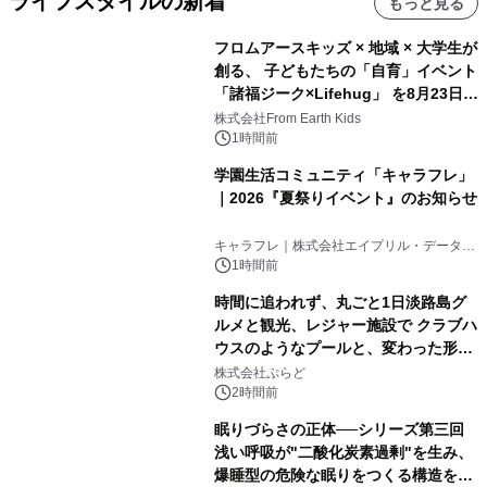
ライフスタイルの新着
もっと見る
フロムアースキッズ × 地域 × 大学生が
創る、 子どもたちの「自育」イベント
「諸福ジーク×Lifehug」 を8月23日
(日)開催
株式会社From Earth Kids
1時間前
学園生活コミュニティ「キャラフレ」
｜2026『夏祭りイベント』のお知らせ
キャラフレ｜株式会社エイプリル・データ・
デザインズ
1時間前
時間に追われず、丸ごと1日淡路島グ
ルメと観光、レジャー施設で クラブハ
ウスのようなプールと、変わった形の
サウナも 「THE BOXY AWAJI」のお
株式会社ぷらど
得な素泊まり連泊プランで
2時間前
眠りづらさの正体──シリーズ第三回
浅い呼吸が"二酸化炭素過剰"を生み、
爆睡型の危険な眠りをつくる構造を解