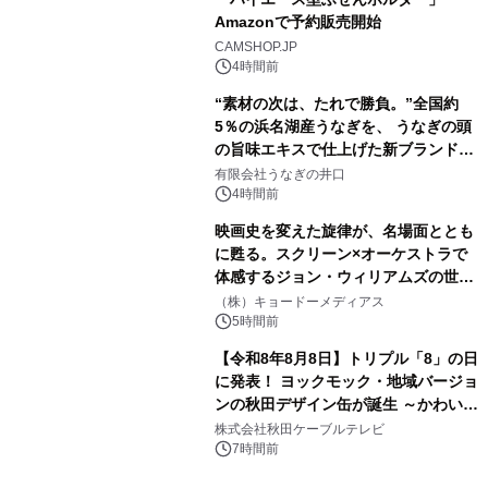
Amazonで予約販売開始
3
CAMSHOP.JP
4時間前
“素材の次は、たれで勝負。”全国約
5％の浜名湖産うなぎを、 うなぎの頭
の旨味エキスで仕上げた新ブランド
4
「井口の誉」誕生
有限会社うなぎの井口
4時間前
映画史を変えた旋律が、名場面ととも
に甦る。スクリーン×オーケストラで
体感するジョン・ウィリアムズの世
5
界。ジョン・ウィリアムズ：シネマ・
（株）キョードーメディアス
スペクタキュラー・コンサート 開催決
5時間前
定！
【令和8年8月8日】トリプル「8」の日
に発表！ ヨックモック・地域バージョ
ンの秋田デザイン缶が誕生 ～かわいい
6
秋田犬の子犬と秋田の四季と名所を巡
株式会社秋田ケーブルテレビ
るパッケージ～ 9月1日(火)秋田県内で
7時間前
販売開始