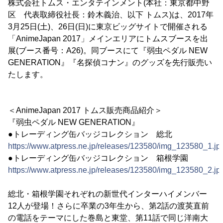
株式会社トムス・エンタテインメント(本社：東京都中野
区 代表取締役社長：鈴木義治、以下 トムス)は、2017年
3月25日(土)、26日(日)に東京ビッグサイトで開催される
「AnimeJapan 2017」メインエリアにトムスブースを出
展(ブース番号：A26)。同ブースにて『弱虫ペダル NEW
GENERATION』『名探偵コナン』のグッズを先行販売い
たします。
＜AnimeJapan 2017 トムス販売商品紹介＞
『弱虫ペダル NEW GENERATION』
●トレーディング缶バッジコレクション 総北
https://www.atpress.ne.jp/releases/123580/img_123580_1.jp
●トレーディング缶バッジコレクション 箱根学園
https://www.atpress.ne.jp/releases/123580/img_123580_2.jp
総北・箱根学園それぞれの新世代インターハイメンバー
12人が登場！さらに卒業の3年生から、第2話の渡英直前
の電話をテーマにした巻島と東堂、第11話で同じ洋南大