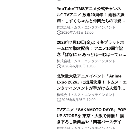
実施予定
YouTube“TMSアニメ公式チャンネ
ル” TVアニメ 放送20周年！ 雨粒の妖
精・しずくちゃんと仲間たちの可愛い
ストーリーが詰まった TVアニメ『ぷ
株式会社トムス・エンタテインメント
るるんっ！しずくちゃん』を全話無料
2026年7月1日 12:00
配信！
2026年7月10日(金)より各プラットホ
ームにて順次配信！ アニメ10周年記
念『ばなにゃ あっとほーむぱーてぃ
ー』 続投となる ばなにゃ役：梶裕
株式会社トムス・エンタテインメント
貴、ベイビースイート役：村瀬歩 豪
2026年6月30日 10:00
華ゲストキャスト3名 種崎敦美／伊藤
北米最大級アニメイベント「Anime
ゆいな／森川智之の オフィシャルコメ
Expo 2026」に出展決定！ トムス・エ
ントが解禁！
ンタテインメントが手がける人気作品
が集結し “日本のお祭り”体験を展開
株式会社トムス・エンタテインメント
2026年6月25日 12:00
TVアニメ『SAKAMOTO DAYS』POP
UP STOREを 東京・大阪で開催！ 描
き下ろし新商品や「南雲バースデイ」
グッズが登場
株式会社トムス・エンタテインメント