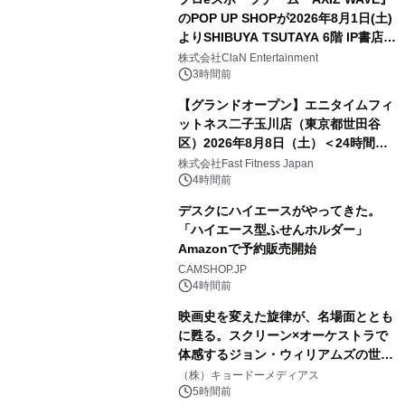
のPOP UP SHOPが2026年8月1日(土)
よりSHIBUYA TSUTAYA 6階 IP書店で
開催決定！！
株式会社ClaN Entertainment
3時間前
【グランドオープン】エニタイムフィ
ットネス二子玉川店（東京都世田谷
区）2026年8月8日（土）＜24時間年
中無休のフィットネスジム＞
株式会社Fast Fitness Japan
4時間前
デスクにハイエースがやってきた。
「ハイエース型ふせんホルダー」
Amazonで予約販売開始
CAMSHOP.JP
4時間前
映画史を変えた旋律が、名場面ととも
に甦る。スクリーン×オーケストラで
体感するジョン・ウィリアムズの世
界。ジョン・ウィリアムズ：シネマ・
（株）キョードーメディアス
スペクタキュラー・コンサート 開催決
5時間前