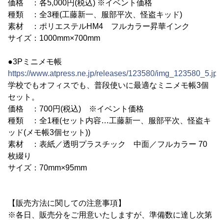
価格 ：各5,000円(税込) ※イベント価格
種類 ：全3種(工藤新一、服部平次、怪盗キッド)
素材 ：ポリエステルHM4 フルカラー昇華インク
サイズ：1000mm×700mm
●3Pミニメモ帳
https://www.atpress.ne.jp/releases/123580/img_123580_5.jp
学校でもオフィスでも、普段使いに最適なミニメモ帳3個
セット。
価格 ：700円(税込) ※イベント価格
種類 ：全1種(セット内容…工藤新一、服部平次、怪盗キ
ッド(メモ帳3個セット))
素材 ：表紙／透明プラスチック 中面／フルカラー 70
枚綴り
サイズ：70mm×95mm
【販売方法に関しての注意事項】
※各日、販売分をご用意いたしますが、準備数に達し次第