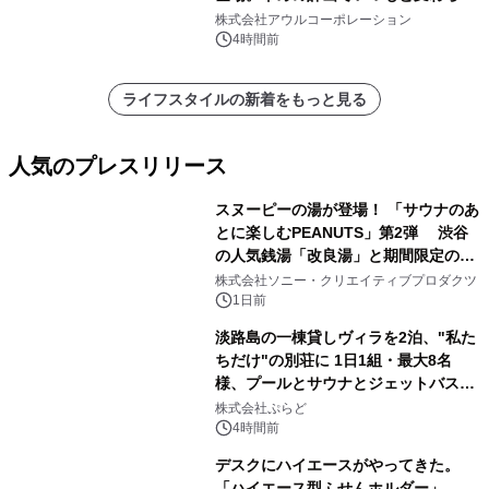
大人の冬旅を。ー夕日ヶ浦温泉「佳松
株式会社アウルコーポレーション
苑 別邸ふうか」ー
4時間前
ライフスタイルの新着をもっと見る
人気のプレスリリース
スヌーピーの湯が登場！ 「サウナのあ
とに楽しむPEANUTS」第2弾 渋谷
の人気銭湯「改良湯」と期間限定のコ
1
ラボレーション サウナイキタイコラ
株式会社ソニー・クリエイティブプロダクツ
ボグッズも発売決定！
1日前
淡路島の一棟貸しヴィラを2泊、"私た
ちだけ"の別荘に 1日1組・最大8名
様、プールとサウナとジェットバス付
2
きで Villa Mon Temps AWAJIの連泊
株式会社ぷらど
素泊りプラン
4時間前
デスクにハイエースがやってきた。
「ハイエース型ふせんホルダー」