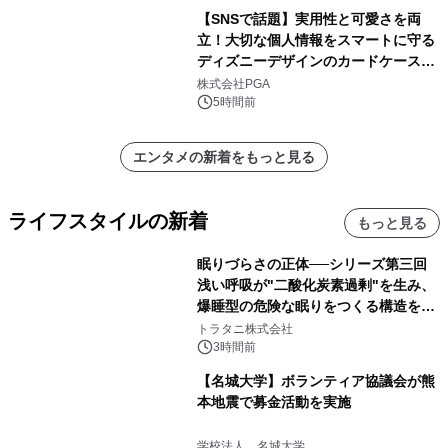
定！
【SNSで話題】実用性と可愛さを両
立！大切な個人情報をスマートに守る
ディズニーデザインのカードケースを
株式会社PGAが8月7日発売
株式会社PGA
5時間前
エンタメの新着をもっと見る
ライフスタイルの新着
もっと見る
眠りづらさの正体──シリーズ第三回
浅い呼吸が"二酸化炭素過剰"を生み、
爆睡型の危険な眠りをつくる構造を解
説
トラタニ株式会社
3時間前
【名城大学】ボランティア協議会が熊
本地震で募金活動を実施
学校法人 名城大学