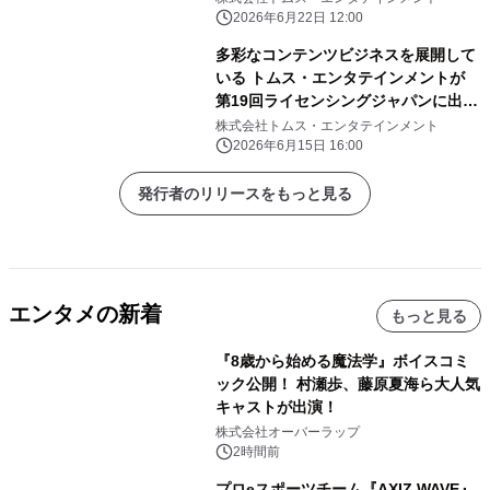
2026年6月22日 12:00
多彩なコンテンツビジネスを展開して
いる トムス・エンタテインメントが
第19回ライセンシングジャパンに出
展！
株式会社トムス・エンタテインメント
2026年6月15日 16:00
発行者のリリースをもっと見る
エンタメの新着
もっと見る
『8歳から始める魔法学』ボイスコミ
ック公開！ 村瀬歩、藤原夏海ら大人気
キャストが出演！
株式会社オーバーラップ
2時間前
プロeスポーツチーム『AXIZ WAVE』