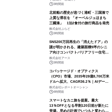
3時間前
北前船の歴史が息づく港町・三国湊で
上質な滞在を 「オーベルジュほまち
三國湊」 1泊2食付の旅行商品を発売
株式会社ぷらど
3時間前
SNS200万回再生の「消えたドア」の
謎が明かされる、建築面積9坪のシニ
ア向けコンパクトバリアフリー住宅が
誕生
株式会社アース
3時間前
コパッケージド・オプティクス
（CPO）市場、2035年28億8,700万米
ドルへ拡大、CAGR36.2％｜AIデータ
センター・高速光通信需要が成長を加
株式会社レポートオーシャン
速
4時間前
スマートなカニ旅を提案。最大
13％OFFとなる早割120日前が新たに
登場。早めの計画でいつもと変わらぬ