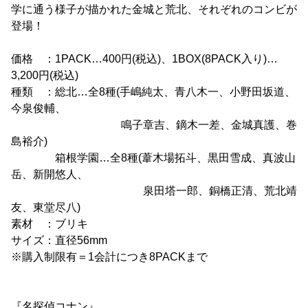
学に通う様子が描かれた金城と荒北、それぞれのコンビが
登場！
価格 ：1PACK…400円(税込)、1BOX(8PACK入り)…
3,200円(税込)
種類 ：総北…全8種(手嶋純太、青八木一、小野田坂道、
今泉俊輔、
鳴子章吉、鏑木一差、金城真護、巻
島裕介)
箱根学園…全8種(葦木場拓斗、黒田雪成、真波山
岳、新開悠人、
泉田塔一郎、銅橋正清、荒北靖
友、東堂尽八)
素材 ：ブリキ
サイズ：直径56mm
※購入制限有＝1会計につき8PACKまで
『名探偵コナン』