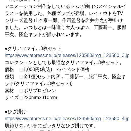
アニメーション制作をしているトムス独自のスペシャルイ
ラストを使用した、各種グッズが登場。レイアウトをTV
シリーズ監督 山本泰一郎、作画監督を岩井伸之が手掛け
ました。いつもとは一味違う大人っぽい、工藤新一、服部
平次、怪盗キッドが描かれています。
●クリアファイル3枚セット
https://www.atpress.ne.jp/releases/123580/img_123580_3.jp
コレクションとしても最適なクリアファイル3枚セット。
価格 ：1,000円(税込) ※イベント価格
種類 ：全1種(セット内容…工藤新一、服部平次、怪盗キ
ッド(クリアファイル3枚セット))
素材 ：ポリプロピレン
サイズ：220mm×310mm
●ひざ掛け
https://www.atpress.ne.jp/releases/123580/img_123580_4.jp
肌触りのいい春にピッタリなひざ掛けです。