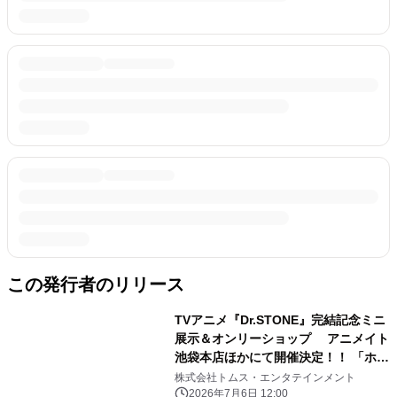
この発行者のリリース
TVアニメ『Dr.STONE』完結記念ミニ
展示＆オンリーショップ アニメイト
池袋本店ほかにて開催決定！！ 「ホワ
イマンといっしょ」がテーマの新規描
株式会社トムス・エンタテインメント
き下ろし商品の 会場販売、事後通販も
2026年7月6日 12:00