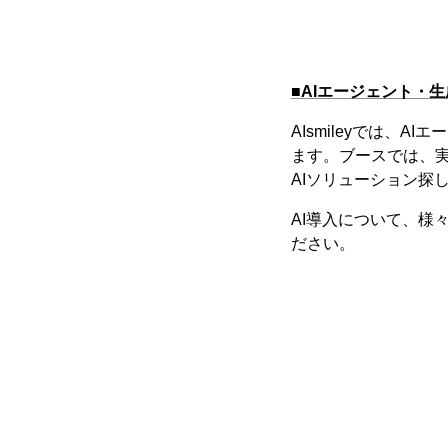
■AIエージェント・
AIsmileyでは、
ます。ブースでは、
AIソリューション探
AI導入について、様
ださい。