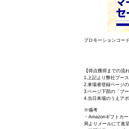
プロモーションコード：r
【得点獲得までの流
1.上記より弊社ブー
2.来場者登録ページの
3.ページ下部の「ブ
4.当日来場のうえア
※備考
・Amazonギフト
局よりメールにて進