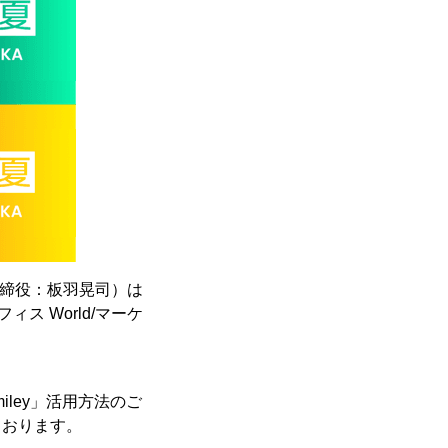
取締役：板羽晃司）は
ス World/マーケ
iley」活用方法のご
ております。