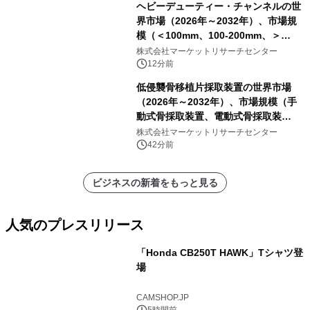
ヘビーデューティー・チャンネルの世
界市場（2026年～2032年）、市場規
模（＜100mm、100-200mm、＞
200mm）・分析レポートを発表
株式会社マーケットリサーチセンター
12分前
低侵襲骨移植片採取装置の世界市場
（2026年～2032年）、市場規模（手
動式骨採取装置、電動式骨採取装
置）・分析レポートを発表
株式会社マーケットリサーチセンター
42分前
ビジネスの新着をもっと見る
人気のプレスリリース
「Honda CB250T HAWK」Tシャツ登
場
1
CAMSHOP.JP
5時間前