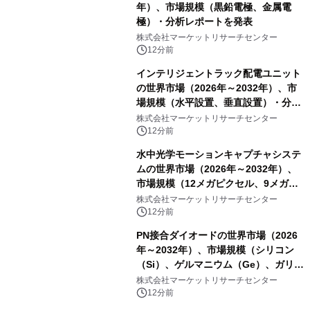
年）、市場規模（黒鉛電極、金属電
極）・分析レポートを発表
株式会社マーケットリサーチセンター
12分前
インテリジェントラック配電ユニット
の世界市場（2026年～2032年）、市
場規模（水平設置、垂直設置）・分析
レポートを発表
株式会社マーケットリサーチセンター
12分前
水中光学モーションキャプチャシステ
ムの世界市場（2026年～2032年）、
市場規模（12メガピクセル、9メガピ
クセル、4メガピクセル、2メガピクセ
株式会社マーケットリサーチセンター
ル、その他）・分析レポートを発表
12分前
PN接合ダイオードの世界市場（2026
年～2032年）、市場規模（シリコン
（Si）、ゲルマニウム（Ge）、ガリウ
ムヒ素（GaAs）、炭化ケイ素
株式会社マーケットリサーチセンター
（SiC）、窒化ガリウム（GaN））・
12分前
分析レポートを発表