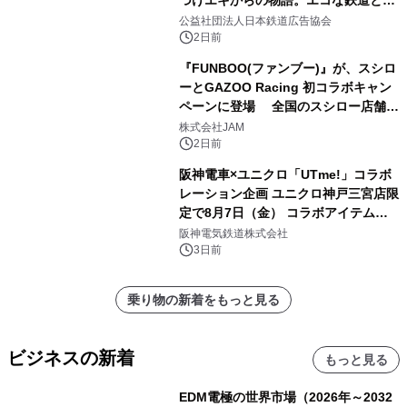
もに。
公益社団法人日本鉄道広告協会
2日前
『FUNBOO(ファンブー)』が、スシロ
ーとGAZOO Racing 初コラボキャン
ペーンに登場 全国のスシロー店舗で
GR 4車種の FUNBOO(ミニカー)付き
株式会社JAM
メニューが展開されます
2日前
阪神電車×ユニクロ「UTme!」コラボ
レーション企画 ユニクロ神戸三宮店限
定で8月7日（金） コラボアイテムが
発売決定！
阪神電気鉄道株式会社
3日前
乗り物の新着をもっと見る
ビジネスの新着
もっと見る
EDM電極の世界市場（2026年～2032