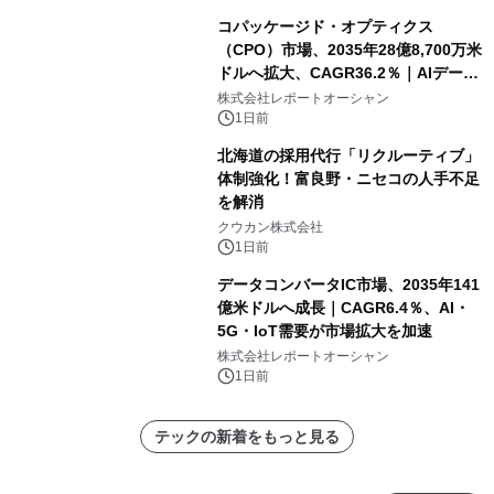
コパッケージド・オプティクス
（CPO）市場、2035年28億8,700万米
ドルへ拡大、CAGR36.2％｜AIデータ
センター・高速光通信需要が成長を加
株式会社レポートオーシャン
速
1日前
北海道の採用代行「リクルーティブ」
体制強化！富良野・ニセコの人手不足
を解消
クウカン株式会社
1日前
データコンバータIC市場、2035年141
億米ドルへ成長｜CAGR6.4％、AI・
5G・IoT需要が市場拡大を加速
株式会社レポートオーシャン
1日前
テックの新着をもっと見る