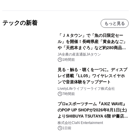
テックの新着
もっと見る
「ＪＡタウン」で「魚の日限定セー
ル」を開催！長崎県産「黄金あなご」
や「天然本まぐろ」など約280商品を
販売！～毎月１０日の定例企画～
JA全農の産直通販JAタウン
1時間前
見る・触る・聴くを一つに。ディスプ
レイ搭載「LL05」ワイヤレスイヤホ
ンで音楽体験をアップデート
LivelyLifeライブリーライフ株式会社
7時間前
プロeスポーツチーム『AXIZ WAVE』
のPOP UP SHOPが2026年8月1日(土)
よりSHIBUYA TSUTAYA 6階 IP書店で
開催決定！！
株式会社ClaN Entertainment
1日前