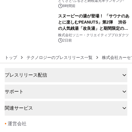
とくさと-ふるさと納税還元率ランキング-
8時間前
スヌーピーの湯が登場！ 「サウナのあ
とに楽しむPEANUTS」第2弾 渋谷
の人気銭湯「改良湯」と期間限定のコ
6
ラボレーション サウナイキタイコラ
株式会社ソニー・クリエイティブプロダクツ
ボグッズも発売決定！
2日前
トップ
テクノロジーのプレスリリース一覧
株式会社カーセ
プレスリリース配信
サポート
関連サービス
•
運営会社