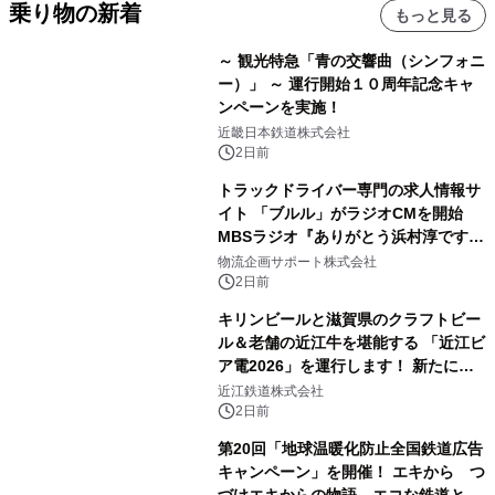
乗り物の新着
もっと見る
～ 観光特急「青の交響曲（シンフォニ
ー）」 ～ 運行開始１０周年記念キャ
ンペーンを実施！
近畿日本鉄道株式会社
2日前
トラックドライバー専門の求人情報サ
イト 「ブルル」がラジオCMを開始
MBSラジオ『ありがとう浜村淳です』
にて8月1日(土)より
物流企画サポート株式会社
2日前
キリンビールと滋賀県のクラフトビー
ル＆老舗の近江牛を堪能する 「近江ビ
ア電2026」を運行します！ 新たに
「長濱浪漫ビール」が参加！キリン一
近江鉄道株式会社
番搾り飲み放題が復活！
2日前
第20回「地球温暖化防止全国鉄道広告
キャンペーン」を開催！ エキから つ
づけエキからの物語。エコな鉄道とと