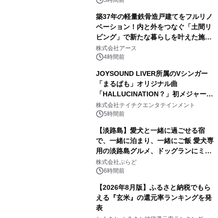
築37年の軽量鉄骨造戸建てをフルリノ
ベーション！内と外をつなぐ「土間リ
ビング」で新たな暮らしを叶えた施工
2
事例を株式会社アースが公開
株式会社アース
4時間前
JOYSOUND LIVER所属のVシンガー
「まるぱも」オリジナル曲
「HALLUCINATION？」初メジャー配
3
信リリース決定！
株式会社テイチクエンタテインメント
5時間前
【淡路島】愛犬と一緒に過ごせる宿
で、一緒に泊まり、一緒にご飯 愛犬専
用の淡路島グルメ、ドッグランにミニ
4
プール グランピングとトレーラーハウ
株式会社ぷらど
スの2施設で
6時間前
【2026年8月版】ふるさと納税でもら
える『玄米』の還元率ランキングを発
表
5