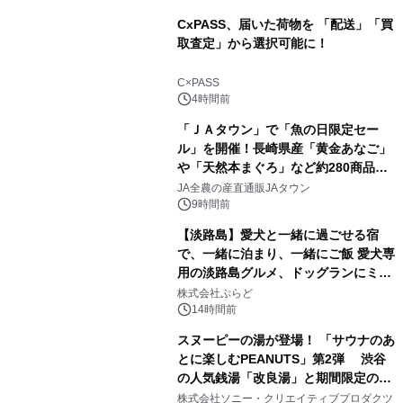
CxPASS、届いた荷物を 「配送」「買
取査定」から選択可能に！
1
C×PASS
4時間前
「ＪＡタウン」で「魚の日限定セー
ル」を開催！長崎県産「黄金あなご」
や「天然本まぐろ」など約280商品を
2
販売！～毎月１０日の定例企画～
JA全農の産直通販JAタウン
9時間前
【淡路島】愛犬と一緒に過ごせる宿
で、一緒に泊まり、一緒にご飯 愛犬専
用の淡路島グルメ、ドッグランにミニ
3
プール グランピングとトレーラーハウ
株式会社ぷらど
スの2施設で
14時間前
スヌーピーの湯が登場！ 「サウナのあ
とに楽しむPEANUTS」第2弾 渋谷
の人気銭湯「改良湯」と期間限定のコ
4
ラボレーション サウナイキタイコラ
株式会社ソニー・クリエイティブプロダクツ