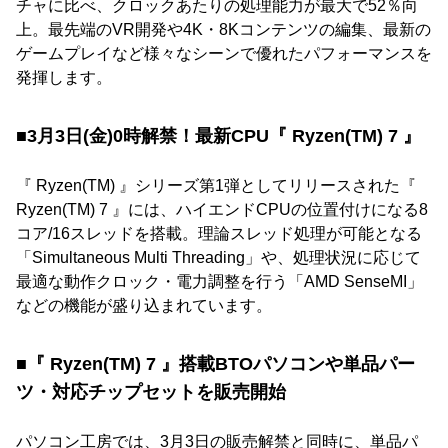
チャに比べ、クロックあたりの処理能力が最大で52％向
上。最先端のVR開発や4K・8Kコンテンツの編集、最新の
ゲームプレイなど様々なシーンで優れたパフォーマンスを
発揮します。
■3月3日(金)0時解禁！最新CPU『 Ryzen(TM) 7 』
『 Ryzen(TM) 』シリーズ第1弾としてリリースされた『
Ryzen(TM) 7 』には、ハイエンドCPUの位置付けになる8
コア/16スレッドを搭載。理論スレッド処理が可能となる
「Simultaneous Multi Threading」や、処理状況に応じて
最適な動作クロック・電力調整を行う「AMD SenseMI」
などの機能が盛り込まれています。
■『 Ryzen(TM) 7 』搭載BTOパソコンや単品パー
ツ・対応チップセットを販売開始
パソコン工房では、3月3日の販売解禁と同時に、単品パ