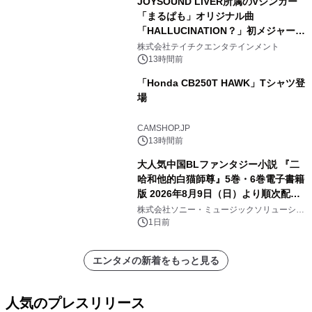
JOYSOUND LIVER所属のVシンガー
「まるぱも」オリジナル曲
「HALLUCINATION？」初メジャー配
信リリース決定！
株式会社テイチクエンタテインメント
13時間前
「Honda CB250T HAWK」Tシャツ登
場
CAMSHOP.JP
13時間前
大人気中国BLファンタジー小説 『二
哈和他的白猫師尊』5巻・6巻電子書籍
版 2026年8月9日（日）より順次配信
開始
株式会社ソニー・ミュージックソリューショ
ンズ
1日前
エンタメの新着をもっと見る
人気のプレスリリース