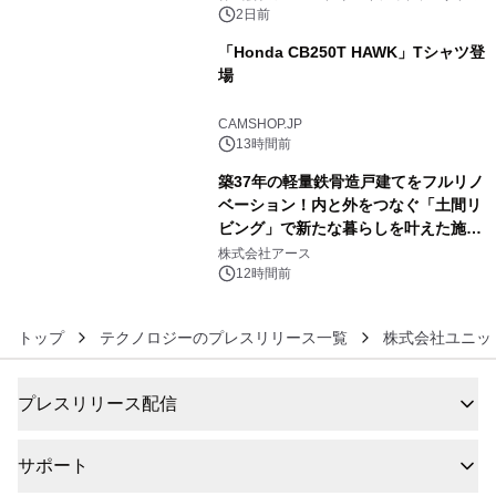
ボグッズも発売決定！
2日前
「Honda CB250T HAWK」Tシャツ登
場
5
CAMSHOP.JP
13時間前
築37年の軽量鉄骨造戸建てをフルリノ
ベーション！内と外をつなぐ「土間リ
ビング」で新たな暮らしを叶えた施工
6
事例を株式会社アースが公開
株式会社アース
12時間前
トップ
テクノロジーのプレスリリース一覧
株式会社ユニッ
プレスリリース配信
サポート