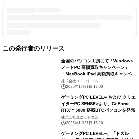
この発行者のリリース
全国のパソコン工房にて「Windows
ノートPC 高額買取キャンペーン」
「MacBook iPad 高額買取キャンペー
ン」を 2月1日から2月28日まで期間限
株式会社ユニットコム
定で同時開催！ 対象商品の買取が最終
2025年1月31日 17:00
査定額から最大5,000円増額！ 「中古
ゲーミングPC LEVEL∞ および クリエ
の日」開催日なら更に10％増額！
イターPC SENSE∞より、GeForce
RTX™ 5080 搭載BTOパソコンを発売
株式会社ユニットコム
2025年1月31日 16:10
ゲーミングPC LEVEL∞、「ドズル