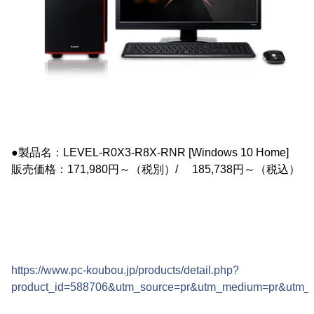
●製品名：LEVEL-R0X3-R8X-RNR [Windows 10 Home]
販売価格：171,980円～（税別）/ 185,738円～（税込）
https://www.pc-koubou.jp/products/detail.php?
product_id=588706&utm_source=pr&utm_medium=pr&utm