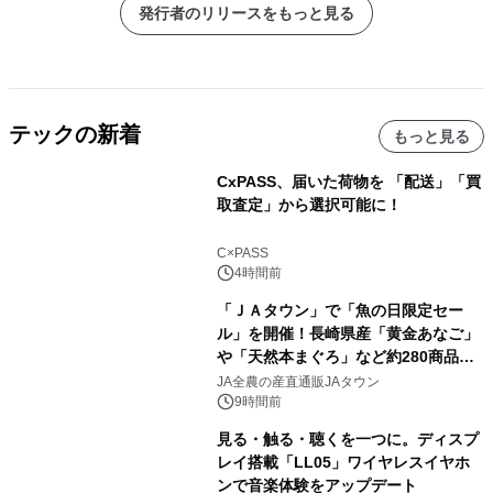
仕！
発行者のリリースをもっと見る
テックの新着
もっと見る
CxPASS、届いた荷物を 「配送」「買
取査定」から選択可能に！
C×PASS
4時間前
「ＪＡタウン」で「魚の日限定セー
ル」を開催！長崎県産「黄金あなご」
や「天然本まぐろ」など約280商品を
販売！～毎月１０日の定例企画～
JA全農の産直通販JAタウン
9時間前
見る・触る・聴くを一つに。ディスプ
レイ搭載「LL05」ワイヤレスイヤホ
ンで音楽体験をアップデート