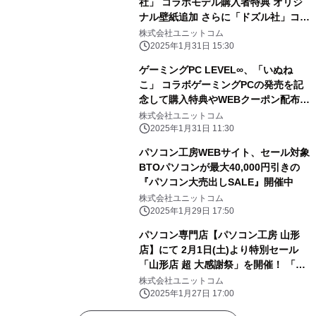
社」 コラボモデル購入者特典 オリジ
ナル壁紙追加 さらに「ドズル社」コラ
ボPC購入時に使える 5,000円OFF
株式会社ユニットコム
WEBクーポン配布
2025年1月31日 15:30
ゲーミングPC LEVEL∞、「いぬね
こ」 コラボゲーミングPCの発売を記
念して購入特典やWEBクーポン配布
さらに、サイン入りコラボPCが当たる
株式会社ユニットコム
キャンペーン実施
2025年1月31日 11:30
パソコン工房WEBサイト、セール対象
BTOパソコンが最大40,000円引きの
『パソコン大売出しSALE』開催中
株式会社ユニットコム
2025年1月29日 17:50
パソコン専門店【パソコン工房 山形
店】にて 2月1日(土)より特別セール
「山形店 超 大感謝祭」を開催！ 「オ
ススメ即納パソコン」を豊富に取り揃
株式会社ユニットコム
え！ 更に「PCパーツ・周辺機器等の
2025年1月27日 17:00
セール商品」を記念プライスにてご奉