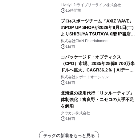
LivelyLifeライブリーライフ株式会社
15時間前
プロeスポーツチーム『AXIZ WAVE』
のPOP UP SHOPが2026年8月1日(土)
よりSHIBUYA TSUTAYA 6階 IP書店で
開催決定！！
株式会社ClaN Entertainment
1日前
コパッケージド・オプティクス
（CPO）市場、2035年28億8,700万米
ドルへ拡大、CAGR36.2％｜AIデータ
センター・高速光通信需要が成長を加
株式会社レポートオーシャン
速
1日前
北海道の採用代行「リクルーティブ」
体制強化！富良野・ニセコの人手不足
を解消
クウカン株式会社
1日前
テックの新着をもっと見る