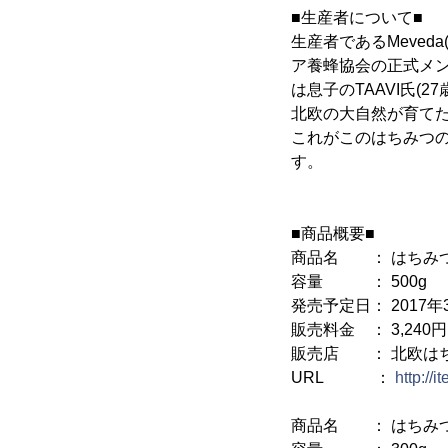
■生産者について■
生産者であるMeve
ア養蜂協会の正式メ
は息子のTAAVI氏
北欧の大自然が育て
これがこのはちみつ
す。
■商品概要■
商品名 ： はちみつ
容量 ： 500g
発売予定日： 2017年3
販売料金 ： 3,240円
販売店 ： 北欧は
URL ：
http://
商品名 ： はちみつ3