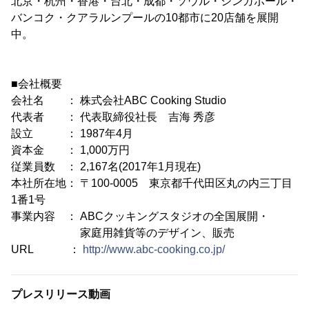
北京・杭州・香港・台北・成都・ソウル・シンガポール・
バンコク・クアラルンプールの10都市に20店舗を展開
中。
■会社概要
会社名 ： 株式会社ABC Cooking Studio
代表者 ： 代表取締役社長 吉海 秀彦
設立 ： 1987年4月
資本金 ： 1,000万円
従業員数 ： 2,167名(2017年1月現在)
本社所在地： 〒100-0005 東京都千代田区丸の内三丁目
1番1号
事業内容 ： ABCクッキングスタジオの全国展開・
家庭用雑貨等のデザイン、販売
URL ：
http://www.abc-cooking.co.jp/
プレスリリース動画