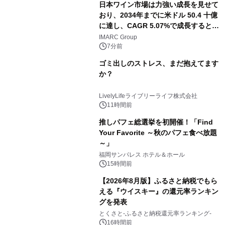
日本ワイン市場は力強い成長を見せて
おり、2034年までに米ドル 50.4 十億
に達し、CAGR 5.07%で成長すると予
測
IMARC Group
7分前
ゴミ出しのストレス、まだ抱えてます
か？
LivelyLifeライブリーライフ株式会社
11時間前
推しパフェ総選挙を初開催！「Find
Your Favorite ～秋のパフェ食べ放題
～」
福岡サンパレス ホテル＆ホール
15時間前
【2026年8月版】ふるさと納税でもら
える『ウイスキー』の還元率ランキン
グを発表
とくさと-ふるさと納税還元率ランキング-
16時間前