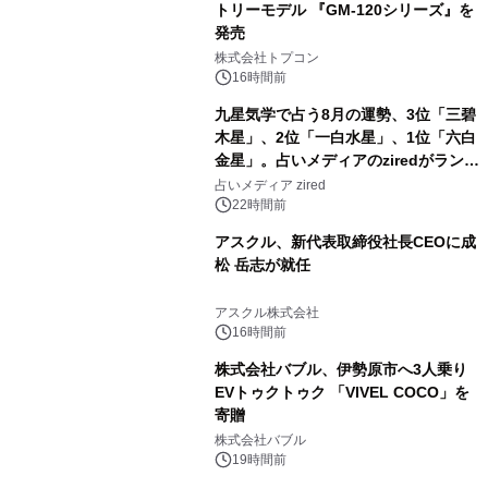
トリーモデル 『GM-120シリーズ』を
発売
3
株式会社トプコン
16時間前
九星気学で占う8月の運勢、3位「三碧
木星」、2位「一白水星」、1位「六白
金星」。占いメディアのziredがランキ
4
ングを発表
占いメディア zired
22時間前
アスクル、新代表取締役社長CEOに成
松 岳志が就任
5
アスクル株式会社
16時間前
株式会社バブル、伊勢原市へ3人乗り
EVトゥクトゥク 「VIVEL COCO」を
寄贈
6
株式会社バブル
19時間前