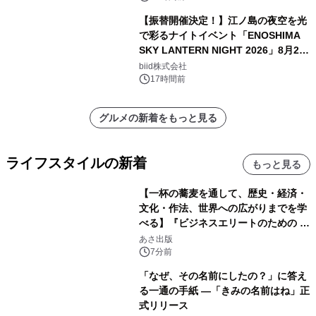
【振替開催決定！】江ノ島の夜空を光
で彩るナイトイベント「ENOSHIMA
SKY LANTERN NIGHT 2026」8月22
日(土)振替開催＆受付スタート！
biid株式会社
17時間前
グルメの新着をもっと見る
ライフスタイルの新着
もっと見る
【一杯の蕎麦を通して、歴史・経済・
文化・作法、世界への広がりまでを学
べる】『ビジネスエリートのための 教
養としての蕎麦』2026年8月25日
あさ出版
（火）発売
7分前
「なぜ、その名前にしたの？」に答え
る一通の手紙 ―「きみの名前はね」正
式リリース