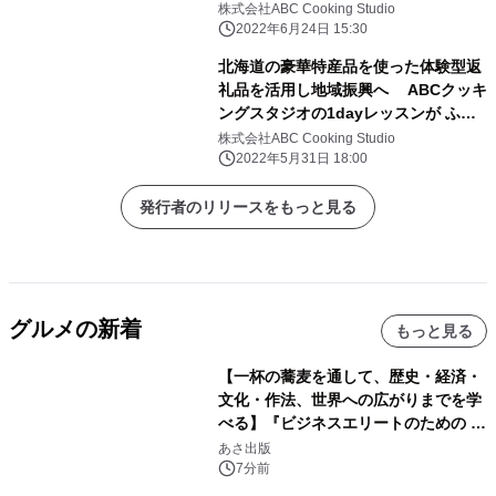
がグランドオープン！
株式会社ABC Cooking Studio
2022年6月24日 15:30
北海道の豪華特産品を使った体験型返
礼品を活用し地域振興へ ABCクッキ
ングスタジオの1dayレッスンが ふる
さと納税返礼品に初めて登場 2022年
株式会社ABC Cooking Studio
5月末日から受付開始
2022年5月31日 18:00
発行者のリリースをもっと見る
グルメの新着
もっと見る
【一杯の蕎麦を通して、歴史・経済・
文化・作法、世界への広がりまでを学
べる】『ビジネスエリートのための 教
養としての蕎麦』2026年8月25日
あさ出版
（火）発売
7分前