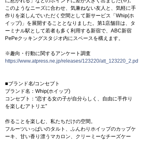
に惹かれる」などのポイントに差が大きく出ました(※)。
このようなニーズに合わせ、気兼ねない友人と、気軽に手
作りを楽しんでいただく空間として新サービス「Whip(ホ
イップ)」を展開することとなりました。第1店舗目は、タ
ーミナル駅として若者も多く利用する新宿で、ABC新宿
PePeクッキングスタジオ内にスペースを構えます。
※趣向・行動に関するアンケート調査
https://www.atpress.ne.jp/releases/123220/att_123220_2.pdf
■ブランド名/コンセプト
ブランド名：Whip(ホイップ)
コンセプト：“恋する女の子が自分らしく、自由に手作り
を楽しむアトリエ”
作ることを楽しむ、私たちだけの空間。
フルーツいっぱいのタルト、ふんわりホイップのカップケ
ーキ、甘い香り漂うマカロン、クリーミーなチーズケー