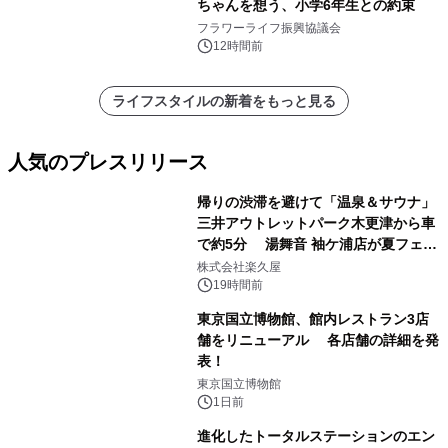
ちゃんを想う、小学6年生との約束
フラワーライフ振興協議会
12時間前
ライフスタイルの新着をもっと見る
人気のプレスリリース
帰りの渋滞を避けて「温泉＆サウナ」
三井アウトレットパーク木更津から車
で約5分 湯舞音 袖ケ浦店が夏フェア
1
メニューを提供
株式会社楽久屋
19時間前
東京国立博物館、館内レストラン3店
舗をリニューアル 各店舗の詳細を発
表！
2
東京国立博物館
1日前
進化したトータルステーションのエン