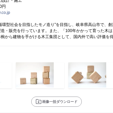
計・施工
00円
v.co.jp
循環型社会を目指したモノ造り”を目指し、岐阜県高山市で、
造・販売を行っています。また、「100年かかって育った木は
お椀から建物を手がける木工集団として、国内外で高い評価を
画像一括ダウンロード