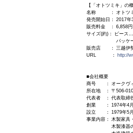
【「オトツミキ」の
名称 ： オトツ
発売開始日： 2017年
販売料金 ： 6,858円
サイズ(約)： ピース…
パッケージ…縦90
販売店 ： 三越伊
URL ：
http://
■会社概要
商号 ： オークヴ
所在地 ： 〒506-0
代表者 ： 代表取締
創業 ： 1974年4
設立 ： 1979年5月
事業内容： 木製家具
木製漆器の製