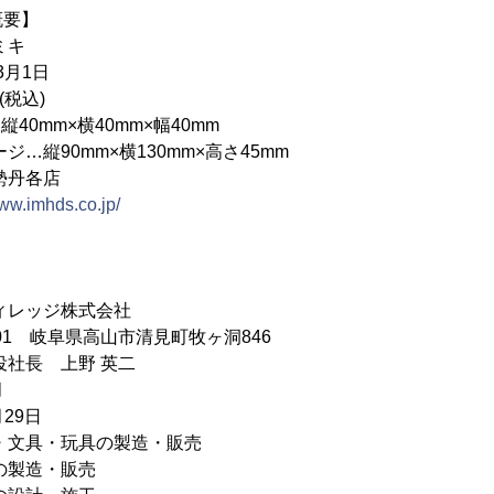
概要】
ミキ
3月1日
(税込)
縦40mm×横40mm×幅40mm
mm×横130mm×高さ45mm
勢丹各店
www.imhds.co.jp/
ィレッジ株式会社
101 岐阜県高山市清見町牧ヶ洞846
役社長 上野 英二
月
29日
・文具・玩具の製造・販売
造・販売