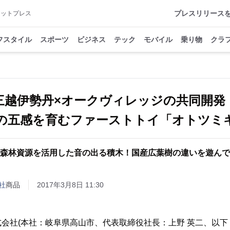
プレスリリース
アットプレス
フスタイル
スポーツ
ビジネス
テック
モバイル
乗り物
クラ
三越伊勢丹×オークヴィレッジの共同開
の五感を育むファーストトイ「オトツミ
森林資源を活用した音の出る積木！国産広葉樹の違いを遊んで
社
商品
2017年3月8日 11:30
会社(本社：岐阜県高山市、代表取締役社長：上野 英二、以下 