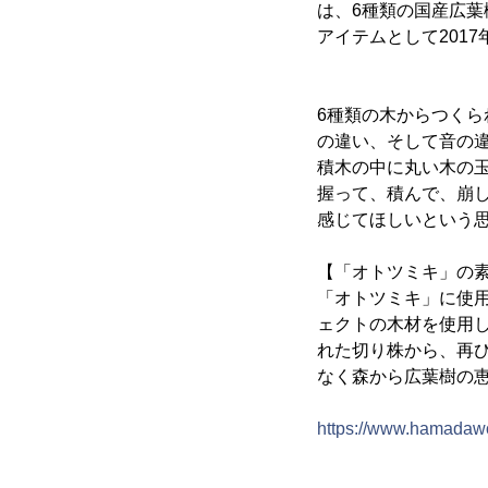
は、6種類の国産広
アイテムとして2017
6種類の木からつく
の違い、そして音の
積木の中に丸い木の
握って、積んで、崩
感じてほしいという
【「オトツミキ」の
「オトツミキ」に使用さ
ェクトの木材を使用
れた切り株から、再
なく森から広葉樹の
https://www.hamadaw