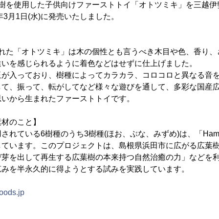
葉樹を使用した子供向けファーストトイ「オトツミキ」を三越伊
年3月1日(水)に発売いたしました。
られた「オトツミキ」は木の個性とも言うべき木目や色、香り、
違いを感じられるように着色などはせずに仕上げました。
玉が入っており、樹種によってカラカラ、コロコロと異なる音
して、振って、転がしてなど様々な遊びを通して、多彩な国産
思いから生まれたファーストトイです。
素材のこと】
れている6樹種のうち3樹種(ほお、ぶな、みずめ)は、「Hamad
しています。このプロジェクトは、島根県浜田市に広がる広葉
び芽を出して再生する広葉樹の本来持つ自然治癒の力」などを
恵みを半永久的に得ようとする試みを実践しています。
oods.jp