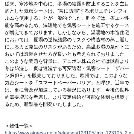
従来、寒冷地を中心に、冬場の結露を防止することを主目
的とした気密シートは、“常に防湿”するポリエチレンフィ
ルムを使用することが一般的でした。昨今では、省エネ性
能を高めるため、温暖地でも気密シートを施工するケース
が増えてきております。しかしながら、温暖地の木造住宅
においては、夏場の逆転結露のリスクや構造材の蒸し返し
によるカビ発生のリスクがあるため、高温多湿の条件下に
おいては透湿させた方が良いとも考えられておりました。
このような問題を背景に、デュポン株式会社では以前より
冬は防湿し、夏は透湿する可変透湿・気密シート「ザバー
ン(R)BF」を販売しておりました。欧州では、このような
気密シートを「スマートベーパーバリア」と呼び、近年で
は、更に普及が加速している状況にあります。今後の世界
的需要増加を考慮し、より安定供給が可能な体制を構築す
るため、新製品を開発いたしました。
＜物性一覧＞
https://www.atpress.ne.jp/releases/123105/img_123105_2.p