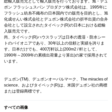
総輸入販売元として輸入販売を行っております。旭・デュ
ポン フラッシュスパン プロダクツ株式会社は、1995年に
フラッシュ紡糸不織布の日本国内での販売を目的とし、旭
化成せんい株式会社とデュポン株式会社の折半出資の合弁
会社として設立されたタイベック(R)の日本における総輸
入販売元です。
尚、タイベック(R)ハウスラップは日本の透湿・防水シー
トのパイオニアであり、30年以上の信頼と実績を誇りま
す。日本だけでも、400万軒以上(200m2 / 軒として、
1990年～2009年の累積出荷量より算出)の家で採用されて
います。
デュポン(TM)、デュポンオーバルマーク、The miracles of
science、およびタイベック(R)は、米国デュポン社の商標
または登録商標です。
すべての画像