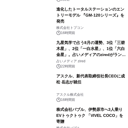
進化したトータルステーションのエン
トリーモデル 『GM-120シリーズ』を
発売
3
株式会社トプコン
16時間前
九星気学で占う8月の運勢、3位「三碧
木星」、2位「一白水星」、1位「六白
金星」。占いメディアのziredがランキ
4
ングを発表
占いメディア zired
22時間前
アスクル、新代表取締役社長CEOに成
松 岳志が就任
5
アスクル株式会社
16時間前
株式会社バブル、伊勢原市へ3人乗り
EVトゥクトゥク 「VIVEL COCO」を
寄贈
6