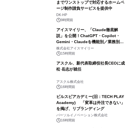
までワンストップで対応するホームペ
ージ制作請負サービスを提供中
DK-HP
9時間前
アイスマイリー、「Claude徹底解
説」を公開！ChatGPT・Copilot・
Gemini・Claudeを機能別／業務別に
比較―自社に合う生成AIの選び方がわ
株式会社アイスマイリー
かる実践ガイド
15時間前
アスクル、新代表取締役社長CEOに成
松 岳志が就任
アスクル株式会社
16時間前
ビルスピアカデミー(旧：TECH PLAY
Academy) 「変革は外注できない」
を掲げ、リブランディング
パーソルイノベーション株式会社
16時間前