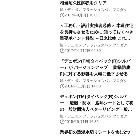
相当耐久性試験をクリア
旭・デュポン フラッシュスパン プロダクツ
株式会社
2017年8月8日 10:00
＜工務店・設計実務者必聴＞ 木造住宅
を長持ちさせるために 知っておくべき
重要ポイント解説 ～日米比較 これか
らの木造住宅の耐久性とは～ 5月19日
旭・デュポン フラッシュスパン プロダクツ
株式会社
(金)品川で開催
2017年4月12日 09:30
『デュポン(TM)タイベック(R)シルバ
ー』が バージョンアップ 防蟻防腐
剤に対する影響を大幅に低下させる コ
ーティングを採用
旭・デュポン フラッシュスパン プロダクツ
株式会社
2016年11月1日 14:00
デュポン(TM)タイベック(R)シルバ
ー 透湿・防水・遮熱シートとして初
の一般財団法人ベターリビング一般評
定取得
旭・デュポン フラッシュスパン プロダクツ
株式会社
2015年6月1日 16:30
業界初の透湿水切りシートを含む2つ