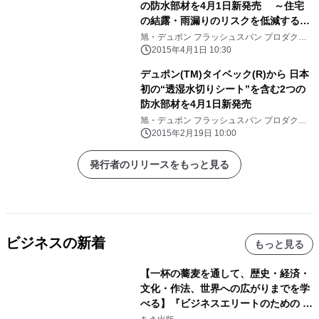
の防水部材を4月1日新発売 ～住宅
の結露・雨漏りのリスクを低減する新
製品～
旭・デュポン フラッシュスパン プロダクツ
株式会社
2015年4月1日 10:30
デュポン(TM)タイベック(R)から 日本
初の“透湿水切りシート”を含む2つの
防水部材を4月1日新発売
旭・デュポン フラッシュスパン プロダクツ
株式会社
2015年2月19日 10:00
発行者のリリースをもっと見る
ビジネスの新着
もっと見る
【一杯の蕎麦を通して、歴史・経済・
文化・作法、世界への広がりまでを学
べる】『ビジネスエリートのための 教
養としての蕎麦』2026年8月25日