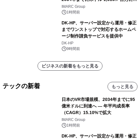
し、CAGR 3.42%で成長すると予測
IMARC Group
1時間前
DK-HP、サーバー設定から運用・修正
までワンストップで対応するホームペ
ージ制作請負サービスを提供中
DK-HP
9時間前
ビジネスの新着をもっと見る
テックの新着
もっと見る
日本のVR市場規模、2034年までに95
億米ドルに到達へ ― 年平均成長率
（CAGR）15.10%で拡大
IMARC Group
1時間前
DK-HP、サーバー設定から運用・修正