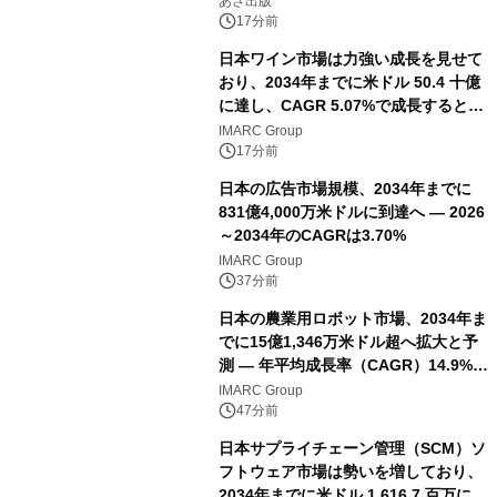
あさ出版
（火）発売
17分前
日本ワイン市場は力強い成長を見せて
おり、2034年までに米ドル 50.4 十億
に達し、CAGR 5.07%で成長すると予
測
IMARC Group
17分前
日本の広告市場規模、2034年までに
831億4,000万米ドルに到達へ ― 2026
～2034年のCAGRは3.70%
IMARC Group
37分前
日本の農業用ロボット市場、2034年ま
でに15億1,346万米ドル超へ拡大と予
測 ― 年平均成長率（CAGR）14.9%を
記録
IMARC Group
47分前
日本サプライチェーン管理（SCM）ソ
フトウェア市場は勢いを増しており、
2034年までに米ドル 1,616.7 百万に達