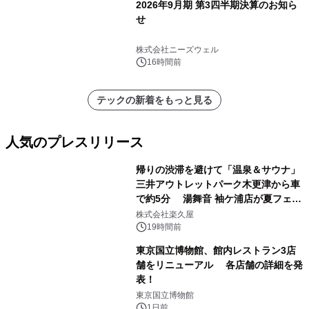
2026年9月期 第3四半期決算のお知ら
せ
株式会社ニーズウェル
16時間前
テックの新着をもっと見る
人気のプレスリリース
帰りの渋滞を避けて「温泉＆サウナ」
三井アウトレットパーク木更津から車
で約5分 湯舞音 袖ケ浦店が夏フェア
1
メニューを提供
株式会社楽久屋
19時間前
東京国立博物館、館内レストラン3店
舗をリニューアル 各店舗の詳細を発
表！
2
東京国立博物館
1日前