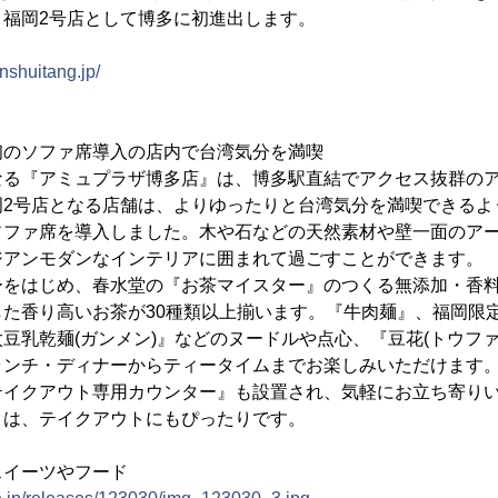
、福岡2号店として博多に初進出します。
nshuitang.jp/
初のソファ席導入の店内で台湾気分を満喫
なる『アミュプラザ博多店』は、博多駅直結でアクセス抜群のア
2号店となる店舗は、よりゆったりと台湾気分を満喫できるよ
ソファ席を導入しました。木や石などの天然素材や壁一面のア
ジアンモダンなインテリアに囲まれて過ごすことができます。
ーをはじめ、春水堂の『お茶マイスター』のつくる無添加・香
した香り高いお茶が30種類以上揃います。『牛肉麺』、福岡限
豆乳乾麺(ガンメン)』などのヌードルや点心、『豆花(トウファ
ランチ・ディナーからティータイムまでお楽しみいただけます
テイクアウト専用カウンター』も設置され、気軽にお立ち寄り
クは、テイクアウトにもぴったりです。
スイーツやフード