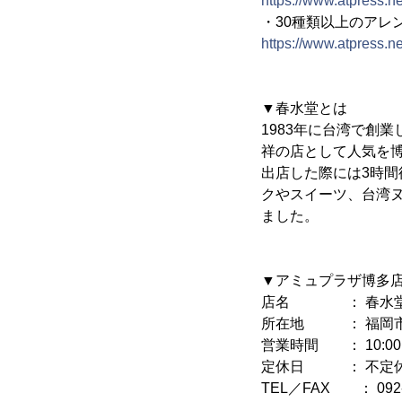
https://www.atpress.
・30種類以上のアレ
https://www.atpress.
▼春水堂とは
1983年に台湾で創
祥の店として人気を博
出店した際には3時
クやスイーツ、台湾ヌ
ました。
▼アミュプラザ博多
店名 ： 春水堂(
所在地 ： 福岡市博
営業時間 ： 10:00～
定休日 ： 不定
TEL／FAX ： 092-2