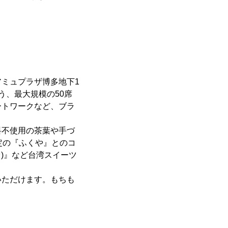
ミュプラザ博多地下1
う、最大規模の50席
ートワークなど、ブラ
料不使用の茶葉や手づ
定の『ふくや』とのコ
)』など台湾スイーツ
。
いただけます。もちも