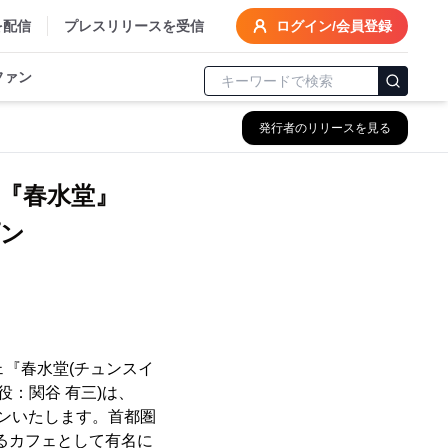
を配信
プレスリリースを受信
ログイン/会員登録
ファン
発行者のリリースを見る
ェ『春水堂』
プン
『春水堂(チュンスイ
：関谷 有三)は、
プンいたします。首都圏
きるカフェとして有名に