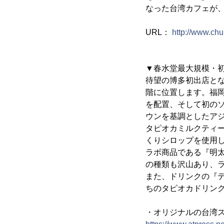
なった台湾カフェが
URL：
http://www.chu
▼春水堂最大規模・
待望の博多初出店と
階に位置します。福岡
を配置、そして初の
ウンを基調としたア
タピオカミルクティ
くりシロップを使用
ラボ商品である『明太
の種類も沢山あり、
また、ドリンクの『
ちのタピオカドリン
・オリジナルの台湾