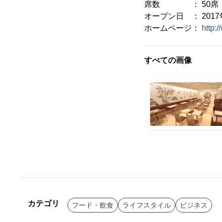
席数 ： 50席・
オープン日 ： 2017年
ホームページ：
http:
すべての画像
カテゴリ
フード・飲食
ライフスタイル
ビジネス