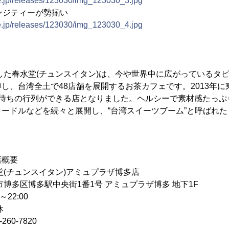
ne.jp/releases/123030/img_123030_3.jpg
ンジティーが勢揃い
ne.jp/releases/123030/img_123030_4.jpg
業した春水堂(チュンスイタン)は、今や世界中に広がっているタ
し、台湾全土で48店舗を展開するお茶カフェです。2013年
間待ちの行列ができる店となりました。ヘルシーで素材感たっぷ
ードルなどを続々と展開し、“台湾スイーツブーム”と呼ばれ
店概要
チュンスイタン)アミュプラザ博多店
多区博多駅中央街1番1号 アミュプラザ博多 地下1F
22:00
休
60-7820