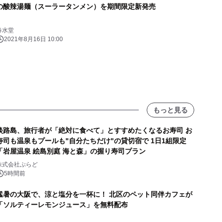
の酸辣湯麺（スーラータンメン）を期間限定新発売
春水堂
2021年8月16日 10:00
もっと見る
淡路島、旅行者が「絶対に食べて」とすすめたくなるお寿司 お
寿司も温泉もプールも"自分たちだけ"の貸切宿で 1日1組限定
「岩屋温泉 絵島別庭 海と森」の握り寿司プラン
株式会社ぷらど
5時間前
猛暑の大阪で、涼と塩分を一杯に！ 北区のペット同伴カフェが
「ソルティーレモンジュース」を無料配布