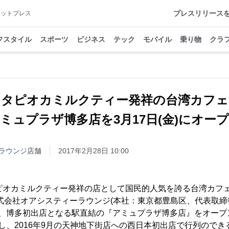
プレスリリース
アットプレス
フスタイル
スポーツ
ビジネス
テック
モバイル
乗り物
クラ
！タピオカミルクティー発祥の台湾カフ
ミュプラザ博多店を3月17日(金)にオー
ラウンジ
店舗
2017年2月28日 10:00
ピオカミルクティー発祥の店として国民的人気を誇る台湾カフェ
式会社オアシスティーラウンジ(本社：東京都豊島区、代表取締役
(金)に、博多初出店となる駅直結の『アミュプラザ博多店』をオー
し、2016年9月の天神地下街店への西日本初出店で行列ので