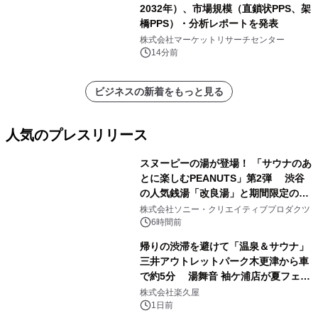
2032年）、市場規模（直鎖状PPS、架
橋PPS）・分析レポートを発表
株式会社マーケットリサーチセンター
14分前
ビジネスの新着をもっと見る
人気のプレスリリース
スヌーピーの湯が登場！ 「サウナのあ
とに楽しむPEANUTS」第2弾 渋谷
の人気銭湯「改良湯」と期間限定のコ
1
ラボレーション サウナイキタイコラ
株式会社ソニー・クリエイティブプロダクツ
ボグッズも発売決定！
6時間前
帰りの渋滞を避けて「温泉＆サウナ」
三井アウトレットパーク木更津から車
で約5分 湯舞音 袖ケ浦店が夏フェア
2
メニューを提供
株式会社楽久屋
1日前