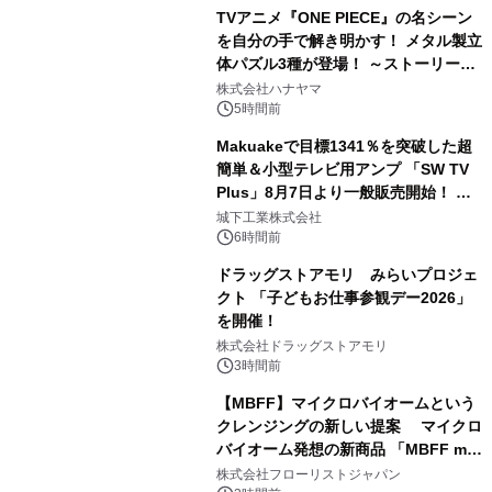
TVアニメ『ONE PIECE』の名シーン
を自分の手で解き明かす！ メタル製立
体パズル3種が登場！ ～ストーリーと
3
ギミックが融合した 大人の体験型パズ
株式会社ハナヤマ
ルが8月7日(金)12時より先行予約受付
5時間前
開始～
Makuakeで目標1341％を突破した超
簡単＆小型テレビ用アンプ 「SW TV
Plus」8月7日より一般販売開始！ ケ
4
ーブル1本つなぐだけ、テレビの音が
城下工業株式会社
ぐっと豊かに
6時間前
ドラッグストアモリ みらいプロジェ
クト 「子どもお仕事参観デー2026」
を開催！
5
株式会社ドラッグストアモリ
3時間前
【MBFF】マイクロバイオームという
クレンジングの新しい提案 マイクロ
バイオーム発想の新商品 「MBFF mb
6
クレンジングPRO」を2026年8月6日
株式会社フローリストジャパン