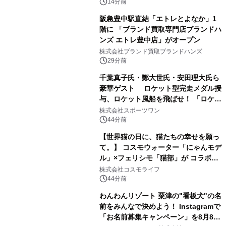
14分前
阪急豊中駅直結「エトレとよなか」1
階に 「ブランド買取専門店ブランドハ
ンズ エトレ豊中店」がオープン
株式会社ブランド買取ブランドハンズ
29分前
千葉真子氏・鄭大世氏・安田理大氏ら
豪華ゲスト ロケット型完走メダル授
与、ロケット風船を飛ばせ！ 「ロケッ
トマラソン2026」開催
株式会社スポーツワン
44分前
【世界猫の日に、猫たちの幸せを願っ
て。】 コスモウォーター「にゃんモデ
ル」×フェリシモ「猫部」が コラボキ
ャンペーンを実施
株式会社コスモライフ
44分前
わんわんリゾート 粟津の"看板犬"の名
前をみんなで決めよう！ Instagramで
「お名前募集キャンペーン」を8月8日