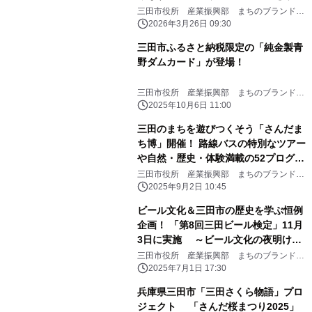
特別な体験を ～
三田市役所 産業振興部 まちのブランド観
光課
2026年3月26日 09:30
三田市ふるさと納税限定の「純金製青
野ダムカード」が登場！
三田市役所 産業振興部 まちのブランド観
光課
2025年10月6日 11:00
三田のまちを遊びつくそう「さんだま
ち博」開催！ 路線バスの特別なツアー
や自然・歴史・体験満載の52プログラ
ム！
三田市役所 産業振興部 まちのブランド観
光課
2025年9月2日 10:45
ビール文化＆三田市の歴史を学ぶ恒例
企画！ 「第8回三田ビール検定」11月
3日に実施 ～ビール文化の夜明けに
乾杯！！～
三田市役所 産業振興部 まちのブランド観
光課
2025年7月1日 17:30
兵庫県三田市「三田さくら物語」プロ
ジェクト 「さんだ桜まつり2025」