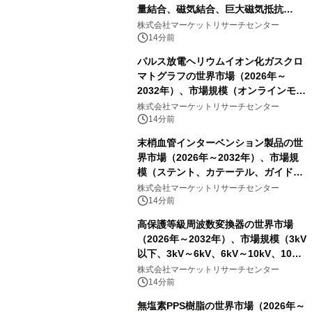
量結合、磁気結合、巨大磁気抵抗
（GMR））・分析レポートを発表
株式会社マーケットリサーチセンター
14分前
パルス放電ヘリウムイオン化ガスクロ
マトグラフの世界市場（2026年～
2032年）、市場規模（オンラインモニ
タリング型、ラボラトリー型）・分析
株式会社マーケットリサーチセンター
レポートを発表
14分前
末梢血管インターベンション製品の世
界市場（2026年～2032年）、市場規
模（ステント、カテーテル、ガイドワ
イヤー、シース、下大静脈フィルタ
株式会社マーケットリサーチセンター
ー、その他）・分析レポートを発表
14分前
高保護等級周波数変換器の世界市場
（2026年～2032年）、市場規模（3kV
以下、3kV～6kV、6kV～10kV、10kV
超）・分析レポートを発表
株式会社マーケットリサーチセンター
14分前
無塩素PPS樹脂の世界市場（2026年～