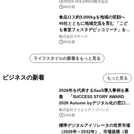
(土)より開催
GENSEN HOLDINGS株式会社
44分前
食品ロス約3,000kgを地域の笑顔へ
40社とともに地域交流を育む 「こど
も食堂フェスタデピッコリーナ」を9
月5日(土)開催
株式会社マザーズ
44分前
ライフスタイルの新着をもっと見る
ビジネスの新着
もっと見る
2026年を代表するSaaS導入事例を募
集 「SUCCESS STORY AWARD
2026 Autumn byデジタル化の窓口」
開催
株式会社クリエイティブバンク
14分前
標準デジタルアイソレータの世界市場
（2026年～2032年）、市場規模（容