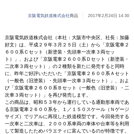
京阪電気鉄道株式会社
商品
2017年2月24日 14:30
京阪電気鉄道株式会社（本社：大阪市中央区、社長：加藤
好文）は、平成２９年３月２５日（土）から「京阪電車２
６００系Ｃセット（新塗装・先頭車一次車３両セッ
ト）」、および「京阪電車２６００系Ｄセット（新塗装・
二次車３両セット）」の２種類を新たに発売すると同時
に、昨年ご好評いただいた「京阪電車２６００系Ａセット
（一般色（旧塗装）・先頭車一次車３両セット）」、およ
び「京阪電車２６００系Ｂセット（一般色（旧塗装）・二
次車３両セット）」を再び発売します。
この商品は、昭和５３年から運行している通勤形車両であ
る京阪電車２６００系を、１／１５０スケール（Ｎゲージ
サイズ）でリアルに再現した鉄道模型です。今回発売する
一次車と二次車は、２０００系車両の車体や台車等を利用
して製造したためバラエティに富んでいるのが特徴です。