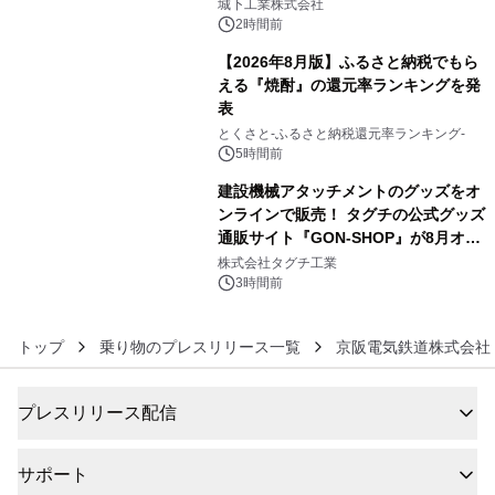
ーブル1本つなぐだけ、テレビの音が
城下工業株式会社
ぐっと豊かに
2時間前
【2026年8月版】ふるさと納税でもら
える『焼酎』の還元率ランキングを発
表
5
とくさと-ふるさと納税還元率ランキング-
5時間前
建設機械アタッチメントのグッズをオ
ンラインで販売！ タグチの公式グッズ
通販サイト『GON-SHOP』が8月オー
6
プン
株式会社タグチ工業
3時間前
トップ
乗り物のプレスリリース一覧
京阪電気鉄道株式会社
プレスリリース配信
サポート