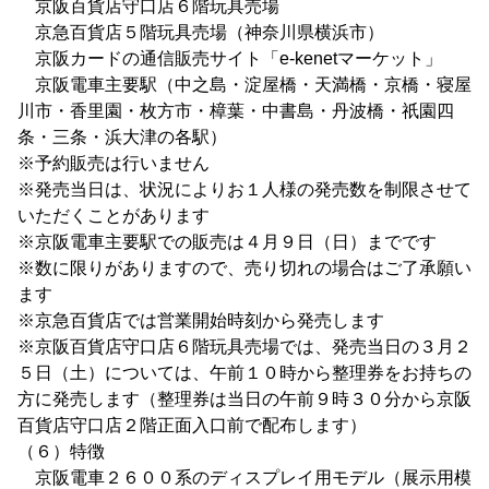
京阪百貨店守口店６階玩具売場
京急百貨店５階玩具売場（神奈川県横浜市）
京阪カードの通信販売サイト「e-kenetマーケット」
京阪電車主要駅（中之島・淀屋橋・天満橋・京橋・寝屋
川市・香里園・枚方市・樟葉・中書島・丹波橋・祇園四
条・三条・浜大津の各駅）
※予約販売は行いません
※発売当日は、状況によりお１人様の発売数を制限させて
いただくことがあります
※京阪電車主要駅での販売は４月９日（日）までです
※数に限りがありますので、売り切れの場合はご了承願い
ます
※京急百貨店では営業開始時刻から発売します
※京阪百貨店守口店６階玩具売場では、発売当日の３月２
５日（土）については、午前１０時から整理券をお持ちの
方に発売します（整理券は当日の午前９時３０分から京阪
百貨店守口店２階正面入口前で配布します）
（６）特徴
京阪電車２６００系のディスプレイ用モデル（展示用模