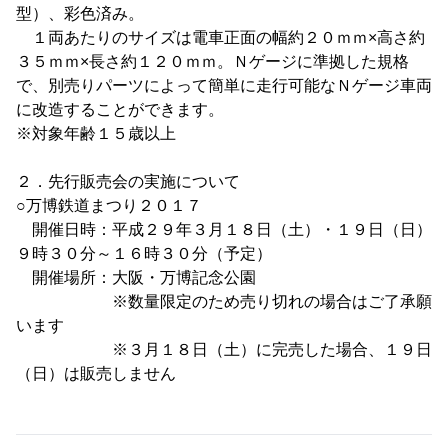
型）、彩色済み。
１両あたりのサイズは電車正面の幅約２０ｍｍ×高さ約
３５ｍｍ×長さ約１２０ｍｍ。Ｎゲージに準拠した規格
で、別売りパーツによって簡単に走行可能なＮゲージ車両
に改造することができます。
※対象年齢１５歳以上
２．先行販売会の実施について
○万博鉄道まつり２０１７
開催日時：平成２９年３月１８日（土）・１９日（日）
９時３０分～１６時３０分（予定）
開催場所：大阪・万博記念公園
※数量限定のため売り切れの場合はご了承願
います
※３月１８日（土）に完売した場合、１９日
（日）は販売しません