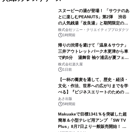
スヌーピーの湯が登場！ 「サウナのあ
とに楽しむPEANUTS」第2弾 渋谷
の人気銭湯「改良湯」と期間限定のコ
1
ラボレーション サウナイキタイコラ
株式会社ソニー・クリエイティブプロダクツ
ボグッズも発売決定！
1時間前
帰りの渋滞を避けて「温泉＆サウナ」
三井アウトレットパーク木更津から車
で約5分 湯舞音 袖ケ浦店が夏フェア
2
メニューを提供
株式会社楽久屋
1日前
【一杯の蕎麦を通して、歴史・経済・
文化・作法、世界への広がりまでを学
べる】『ビジネスエリートのための 教
3
養としての蕎麦』2026年8月25日
あさ出版
（火）発売
5時間前
Makuakeで目標1341％を突破した超
簡単＆小型テレビ用アンプ 「SW TV
Plus」8月7日より一般販売開始！ ケ
4