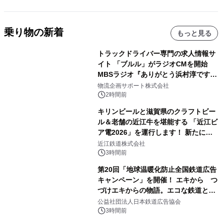
乗り物の新着
もっと見る
トラックドライバー専門の求人情報サ
イト 「ブルル」がラジオCMを開始
MBSラジオ『ありがとう浜村淳です』
にて8月1日(土)より
物流企画サポート株式会社
2時間前
キリンビールと滋賀県のクラフトビー
ル＆老舗の近江牛を堪能する 「近江ビ
ア電2026」を運行します！ 新たに
「長濱浪漫ビール」が参加！キリン一
近江鉄道株式会社
番搾り飲み放題が復活！
3時間前
第20回「地球温暖化防止全国鉄道広告
キャンペーン」を開催！ エキから つ
づけエキからの物語。エコな鉄道とと
もに。
公益社団法人日本鉄道広告協会
3時間前