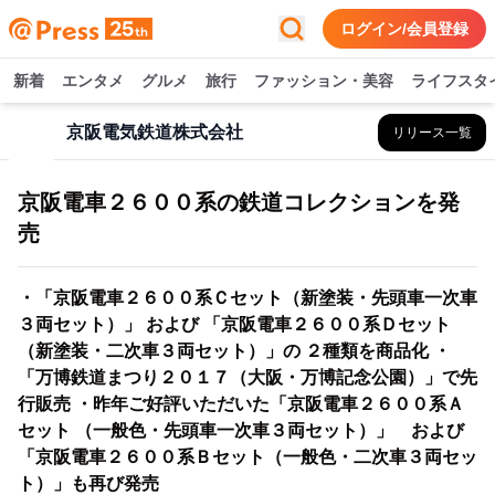
ログイン/会員登録
新着
エンタメ
グルメ
旅行
ファッション・美容
ライフスタ
京阪電気鉄道株式会社
リリース一覧
京阪電車２６００系の鉄道コレクションを発
売
・「京阪電車２６００系Ｃセット（新塗装・先頭車一次車
３両セット）」 および 「京阪電車２６００系Ｄセット
（新塗装・二次車３両セット）」の ２種類を商品化 ・
「万博鉄道まつり２０１７（大阪・万博記念公園）」で先
行販売 ・昨年ご好評いただいた「京阪電車２６００系Ａ
セット （一般色・先頭車一次車３両セット）」 および
「京阪電車２６００系Ｂセット（一般色・二次車３両セッ
ト）」も再び発売