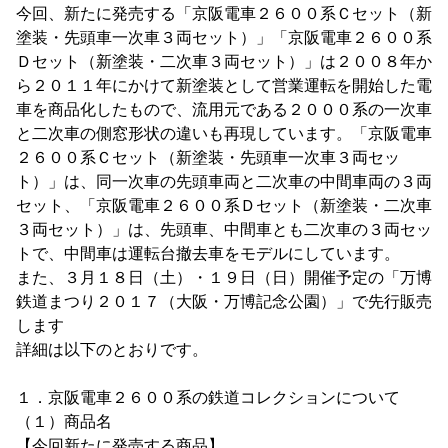
今回、新たに発売する「京阪電車２６００系Ｃセット（新
塗装・先頭車一次車３両セット）」「京阪電車２６００系
Ｄセット（新塗装・二次車３両セット）」は２００８年か
ら２０１１年にかけて新塗装として営業運転を開始した電
車を商品化したもので、流用元である２０００系の一次車
と二次車の側窓形状の違いも再現しています。「京阪電車
２６００系Ｃセット（新塗装・先頭車一次車３両セッ
ト）」は、同一次車の先頭車両と二次車の中間車両の３両
セット、「京阪電車２６００系Ｄセット（新塗装・二次車
３両セット）」は、先頭車、中間車とも二次車の３両セッ
トで、中間車は運転台撤去車をモデルにしています。
また、３月１８日（土）・１９日（日）開催予定の「万博
鉄道まつり２０１７（大阪・万博記念公園）」で先行販売
します
詳細は以下のとおりです。
１．京阪電車２６００系の鉄道コレクションについて
（１）商品名
【今回新たに発売する商品】