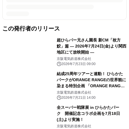
この発行者のリリース
超ひらパー兄さん園長 新CM「枚方
鮫」篇 ― 2026年7月24日(金)より関西
地区にて放映開始 ―
京阪電気鉄道株式会社
2026年7月23日 09:00
結成25周年ツアーと連動！ ひらかた
パークがORANGE RANGEの世界観に
染まる特別企画 「ORANGE RANGE
25th Anniversary！ めんそーれ、ひ
京阪電気鉄道株式会社
らパー！」
2026年7月21日 14:00
全スーパー戦隊展 in ひらかたパー
ク 開催記念コラボ企画を7月18日
(土)より実施！
京阪電気鉄道株式会社