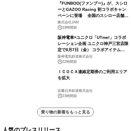
『FUNBOO(ファンブー)』が、スシロ
ーとGAZOO Racing 初コラボキャン
ペーンに登場 全国のスシロー店舗で
GR 4車種の FUNBOO(ミニカー)付き
株式会社JAM
メニューが展開されます
19時間前
阪神電車×ユニクロ「UTme!」コラボ
レーション企画 ユニクロ神戸三宮店限
定で8月7日（金） コラボアイテムが
発売決定！
阪神電気鉄道株式会社
22時間前
ＩＣＯＣＡ連絡定期券のご利用エリア
を拡大
近畿日本鉄道株式会社
23時間前
乗り物の新着をもっと見る
人気のプレスリリース