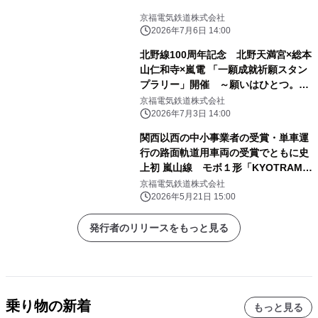
京福電気鉄道株式会社
2026年7月6日 14:00
北野線100周年記念 北野天満宮×総本
山仁和寺×嵐電 「一願成就祈願スタン
プラリー」開催 ～願いはひとつ。巡
り、運び、祈りで結ぶ～
京福電気鉄道株式会社
2026年7月3日 14:00
関西以西の中小事業者の受賞・単車運
行の路面軌道用車両の受賞でともに史
上初 嵐山線 モボ１形「KYOTRAM」
が「２０２６年 ブルーリボン賞」を受
京福電気鉄道株式会社
賞
2026年5月21日 15:00
発行者のリリースをもっと見る
乗り物の新着
もっと見る