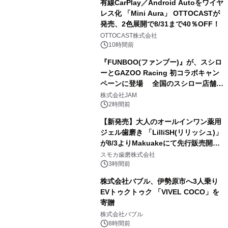
有線CarPlay／Android Autoをワイヤ
レス化 「Mini Aura」 OTTOCASTが
発売、2色展開で8/31まで40％OFF！
2
OTTOCAST株式会社
10時間前
『FUNBOO(ファンブー)』が、スシロ
ーとGAZOO Racing 初コラボキャン
ペーンに登場 全国のスシロー店舗で
3
GR 4車種の FUNBOO(ミニカー)付き
株式会社JAM
メニューが展開されます
2時間前
【新発売】大人のオールインワン薬用
ジェル歯磨き 「LilliSH(リリッシュ)」
が8/3よりMakuakeにて先行販売開
4
始！
スモカ歯磨株式会社
3時間前
株式会社バブル、伊勢原市へ3人乗り
EVトゥクトゥク 「VIVEL COCO」を
寄贈
5
株式会社バブル
8時間前