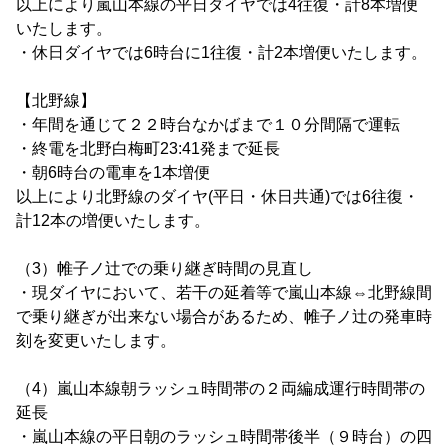
以上により嵐山本線の平日ダイヤでは4往復・計8本増便
いたします。
・休日ダイヤでは6時台に1往復・計2本増便いたします。
【北野線】
・年間を通じて２２時台なかばまで１０分間隔で運転
・終電を北野白梅町23:41発まで延長
・朝6時台の電車を1本増便
以上により北野線のダイヤ(平日・休日共通)では6往復・
計12本の増便いたします。
（3）帷子ノ辻での乗り継ぎ時間の見直し
・現ダイヤにおいて、若干の延着等で嵐山本線⇔北野線間
で乗り継ぎが出来ない場合があるため、帷子ノ辻の発車時
刻を変更いたします。
（4）嵐山本線朝ラッシュ時間帯の２両編成運行時間帯の
延長
・嵐山本線の平日朝のラッシュ時間帯後半（９時台）の四