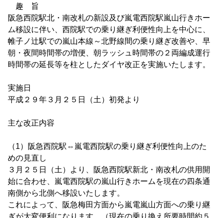
趣 旨
阪急西院駅北・南改札の新設及び嵐電西院駅嵐山行きホー
ム移設に伴い、西院駅での乗り継ぎ利便性向上を中心に、
帷子ノ辻駅での嵐山本線～北野線間の乗り継ぎ改善や、早
朝・夜間時間帯の増便、朝ラッシュ時間帯の２両編成運行
時間帯の延長等を柱としたダイヤ改正を実施いたします。
実施日
平成２９年３月２５日（土）初発より
主な改正内容
（1）阪急西院駅⇔嵐電西院駅の乗り継ぎ利便性向上のた
めの見直し
３月２５日（土）より、阪急西院駅新北・南改札の供用開
始に合わせ、嵐電西院駅の嵐山行きホームを現在の四条通
南側から北側へ移設いたします。
これによって、阪急梅田方面から嵐電嵐山方面への乗り継
ぎが大変便利になります。（現在の乗り換え所要時間約５