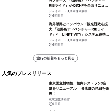
叫クルーズ 「淡路島アドベンチャー
RIBライド」が公式HPを全面リニュー
アル！ ～スマホで即予約完了の「スマ
ジョイポート淡路島株式会社
ート設計」へ刷新～
3時間前
海外販路とインバウンド観光誘致を拡
大 「淡路島アドベンチャーRIBライ
ド」× 「LINKTIVITY」システム連携を
開始！
ジョイポート淡路島株式会社
3時間前
旅行の新着をもっと見る
人気のプレスリリース
東京国立博物館、館内レストラン3店
舗をリニューアル 各店舗の詳細を発
表！
1
東京国立博物館
1日前