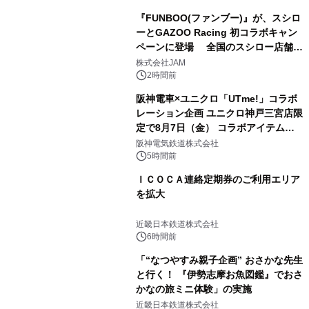
『FUNBOO(ファンブー)』が、スシロ
ーとGAZOO Racing 初コラボキャン
ペーンに登場 全国のスシロー店舗で
GR 4車種の FUNBOO(ミニカー)付き
株式会社JAM
メニューが展開されます
2時間前
阪神電車×ユニクロ「UTme!」コラボ
レーション企画 ユニクロ神戸三宮店限
定で8月7日（金） コラボアイテムが
発売決定！
阪神電気鉄道株式会社
5時間前
ＩＣＯＣＡ連絡定期券のご利用エリア
を拡大
近畿日本鉄道株式会社
6時間前
「“なつやすみ親子企画” おさかな先生
と行く！ 『伊勢志摩お魚図鑑』でおさ
かなの旅ミニ体験」の実施
近畿日本鉄道株式会社