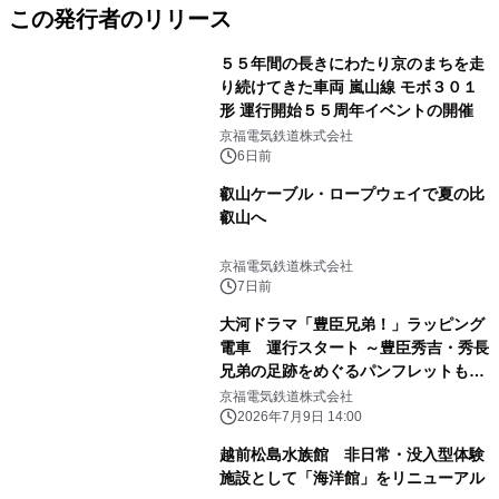
この発行者のリリース
５５年間の長きにわたり京のまちを走
り続けてきた車両 嵐山線 モボ３０１
形 運行開始５５周年イベントの開催
京福電気鉄道株式会社
6日前
叡山ケーブル・ロープウェイで夏の比
叡山へ
京福電気鉄道株式会社
7日前
大河ドラマ「豊臣兄弟！」ラッピング
電車 運行スタート ～豊臣秀吉・秀長
兄弟の足跡をめぐるパンフレットも発
行～
京福電気鉄道株式会社
2026年7月9日 14:00
越前松島水族館 非日常・没入型体験
施設として「海洋館」をリニューアル