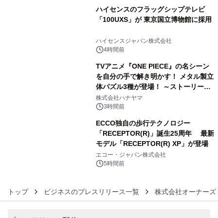
ハイセンスのフラッグシップテレビ
「100UXS」が 東京国立博物館に採用
4
ハイセンスジャパン株式会社
4時間前
TVアニメ『ONE PIECE』の名シーン
を自分の手で解き明かす！ メタル製立
体パズル3種が登場！ ～ストーリーと
5
ギミックが融合した 大人の体験型パズ
株式会社ハナヤマ
ルが8月7日(金)12時より先行予約受付
3時間前
開始～
ECCO独自の歩行テクノロジー
「RECEPTOR(R)」誕生25周年 最新
モデル「RECEPTOR(R) XP」が登場
6
エコー・ジャパン株式会社
5時間前
トップ
ビジネスのプレスリリース一覧
株式会社オーナーズ