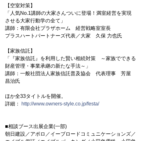
【空室対策】
「人気No.1講師の大家さんついに登場！満室経営を実現
させる大家行動学の全て」
講師：有限会社プラザホーム 経営戦略室室長
プラスハートパートナーズ代表／大家 久保 力也氏
【家族信託】
「『家族信託』を利用した賢い相続対策 ～家族でできる
財産管理・事業承継の新たな手法～」
講師：一般社団法人家族信託普及協会 代表理事 芳屋
昌治氏
ほか全33タイトルを開催。
詳細：
http://www.owners-style.co.jp/festa/
■相談ブース出展企業(一部)
朝日建設／アポロ／イーブロードコミュニケーションズ／