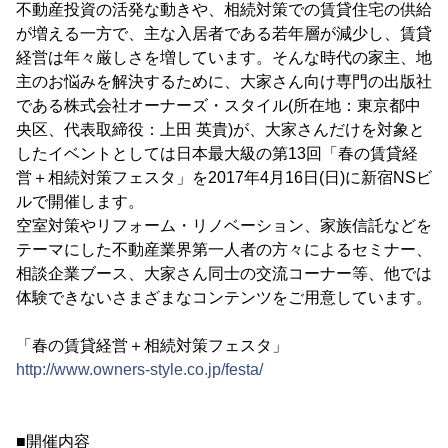
不動産投資の活発な動きや、相続対策での賃貸住宅の供給
が増える一方で、主な入居者である若年層が減少し、賃貸
経営は年々厳しさを増しています。そんな時代の家主、地
主のお悩みを解決するために、大家さん向け専門の出版社
である株式会社オーナーズ・スタイル(所在地：東京都中
央区、代表取締役：上田 英貴)が、大家さんだけを対象と
したイベントとしては日本最大級の第13回「春の賃貸経
営＋相続対策フェスタ」を2017年4月16日(日)に新宿NSビ
ルで開催します。
空室対策やリフォーム・リノベーション、家族信託などを
テーマにした不動産業界第一人者の方々によるセミナー、
相談企業ブース、大家さん同士の交流コーナー等、他では
体験できないさまざまなコンテンツをご用意しています。
「春の賃貸経営＋相続対策フェスタ」
http://www.owners-style.co.jp/festa/
■開催内容