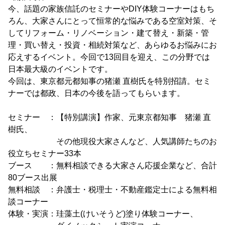
今、話題の家族信託のセミナーやDIY体験コーナーはもち
ろん、大家さんにとって恒常的な悩みである空室対策、そ
してリフォーム・リノベーション・建て替え・新築・管
理・買い替え・投資・相続対策など、あらゆるお悩みにお
応えするイベント。今回で13回目を迎え、この分野では
日本最大級のイベントです。
今回は、東京都元都知事の猪瀬 直樹氏を特別招請。セミ
ナーでは都政、日本の今後を語ってもらいます。
セミナー ：【特別講演】作家、元東京都知事 猪瀬 直
樹氏、
その他現役大家さんなど、人気講師たちのお
役立ちセミナー33本
ブース ：無料相談できる大家さん応援企業など、合計
80ブース出展
無料相談 ：弁護士・税理士・不動産鑑定士による無料相
談コーナー
体験・実演：珪藻土(けいそうど)塗り体験コーナー、