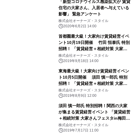
「新型コロナウイルス感染拡大が 賃貸
住宅の大家さん、入居者へ与えている
影響」 緊急アンケート
株式会社オーナーズ・スタイル
2020年6月2日 14:00
首都圏最大級！大家向け賃貸経営イベ
ント10月19日開催 竹田 恒泰氏 特別
招聘！ 「賃貸経営＋相続対策 大家さ
んフェスタin新宿」
株式会社オーナーズ・スタイル
2019年9月18日 14:00
東海最大級！大家向け賃貸経営イベン
ト10月5日開催 須田 慎一郎氏 特別
招聘！ 「賃貸経営＋相続対策 大家さ
んフェスタin名古屋」
株式会社オーナーズ・スタイル
2019年8月9日 12:00
須田 慎一郎氏 特別招聘！関西の大家
が集まる賃貸経営イベント 「賃貸経営
＋相続対策 大家さんフェスタin梅田」
8月31日開催
株式会社オーナーズ・スタイル
2019年7月17日 11:00