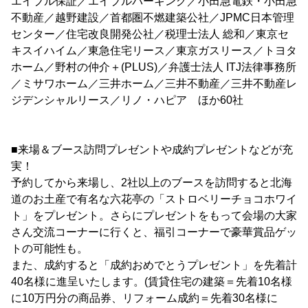
エイブル保証／エイブルパーキング／小田急電鉄・小田急
不動産／越野建設／首都圏不燃建築公社／JPMC日本管理
センター／住宅改良開発公社／税理士法人 総和／東京セ
キスイハイム／東急住宅リース／東京ガスリース／トヨタ
ホーム／野村の仲介＋(PLUS)／弁護士法人 ITJ法律事務所
／ミサワホーム／三井ホーム／三井不動産／三井不動産レ
ジデンシャルリース／リノ・ハピア ほか60社
■来場＆ブース訪問プレゼントや成約プレゼントなどが充
実！
予約してから来場し、2社以上のブースを訪問すると北海
道のお土産で有名な六花亭の「ストロベリーチョコホワイ
ト」をプレゼント。さらにプレゼントをもって会場の大家
さん交流コーナーに行くと、福引コーナーで豪華賞品ゲッ
トの可能性も。
また、成約すると「成約おめでとうプレゼント」を先着計
40名様に進呈いたします。(賃貸住宅の建築＝先着10名様
に10万円分の商品券、リフォーム成約＝先着30名様に