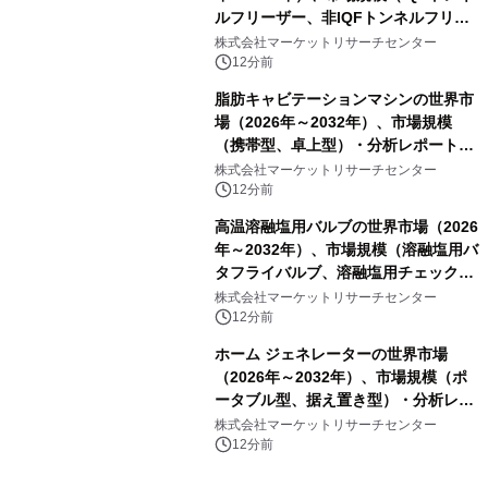
ルフリーザー、非IQFトンネルフリー
ザー、スパイラルフリーザー、プレー
株式会社マーケットリサーチセンター
トフリーザー、その他）・分析レポー
12分前
トを発表
脂肪キャビテーションマシンの世界市
場（2026年～2032年）、市場規模
（携帯型、卓上型）・分析レポートを
発表
株式会社マーケットリサーチセンター
12分前
高温溶融塩用バルブの世界市場（2026
年～2032年）、市場規模（溶融塩用バ
タフライバルブ、溶融塩用チェックバ
ルブ、溶融塩用ゲートバルブ、Y型溶
株式会社マーケットリサーチセンター
融塩用グローブバルブ、電動式溶融塩
12分前
用遮断バルブ）・分析レポートを発表
ホーム ジェネレーターの世界市場
（2026年～2032年）、市場規模（ポ
ータブル型、据え置き型）・分析レポ
ートを発表
株式会社マーケットリサーチセンター
12分前