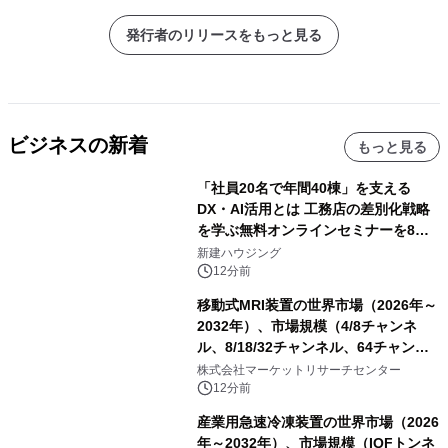
発行者のリリースをもっと見る
ビジネスの新着
もっと見る
「社員20名で年間40棟」を支える
DX・AI活用とは 工務店の差別化戦略
を学ぶ無料オンラインセミナーを8月
20日に開催
新建ハウジング
12分前
移動式MRI装置の世界市場（2026年～
2032年）、市場規模（4/8チャンネ
ル、8/18/32チャンネル、64チャンネ
ル）・分析レポートを発表
株式会社マーケットリサーチセンター
12分前
産業用急速冷凍装置の世界市場（2026
年～2032年）、市場規模（IQFトンネ