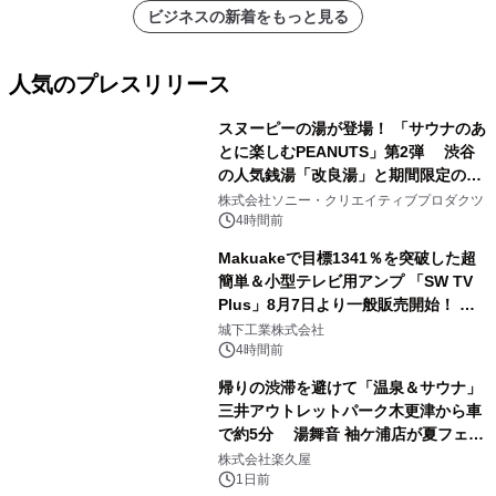
ビジネスの新着をもっと見る
人気のプレスリリース
スヌーピーの湯が登場！ 「サウナのあ
とに楽しむPEANUTS」第2弾 渋谷
の人気銭湯「改良湯」と期間限定のコ
1
ラボレーション サウナイキタイコラ
株式会社ソニー・クリエイティブプロダクツ
ボグッズも発売決定！
4時間前
Makuakeで目標1341％を突破した超
簡単＆小型テレビ用アンプ 「SW TV
Plus」8月7日より一般販売開始！ ケ
2
ーブル1本つなぐだけ、テレビの音が
城下工業株式会社
ぐっと豊かに
4時間前
帰りの渋滞を避けて「温泉＆サウナ」
三井アウトレットパーク木更津から車
で約5分 湯舞音 袖ケ浦店が夏フェア
3
メニューを提供
株式会社楽久屋
1日前