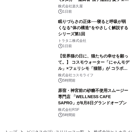
3
メニューを提供
株式会社楽久屋
1日前
眠りづらさの正体──寝ると呼吸が弱
くなる"体の構造"をやさしく解説する
シリーズ第1回
4
トラタニ株式会社
1日前
【世界猫の日に、猫たちの幸せを願っ
て。】 コスモウォーター「にゃんモデ
ル」×フェリシモ「猫部」が コラボキ
5
ャンペーンを実施
株式会社コスモライフ
5時間前
原宿・神宮前の砂糖不使用スムージー
専門店 「WELLNESS CAFE
SAPRO」が8月8日グランドオープン
6
株式会社RSF
5時間前