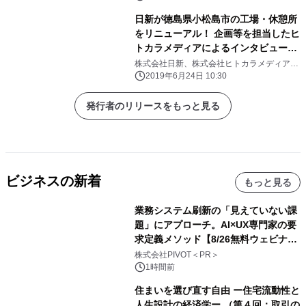
日新が徳島県小松島市の工場・休憩所
をリニューアル！ 企画等を担当したヒ
トカラメディアによるインタビューを
公開
株式会社日新、株式会社ヒトカラメディア、
島津臣志建築設計事務所
2019年6月24日 10:30
発行者のリリースをもっと見る
ビジネスの新着
もっと見る
業務システム刷新の「見えていない課
題」にアプローチ。AI×UX専門家の要
求定義メソッド【8/26無料ウェビナ
ー】株式会社PIVOT
株式会社PIVOT＜PR＞
1時間前
住まいを選び直す自由 ー住宅流動性と
人生設計の経済学ー （第４回：取引の