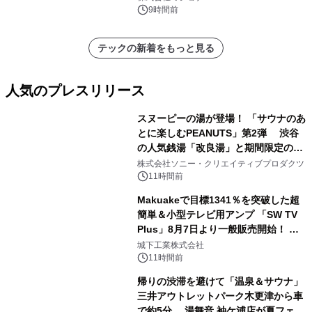
9時間前
テックの新着をもっと見る
人気のプレスリリース
スヌーピーの湯が登場！ 「サウナのあ
とに楽しむPEANUTS」第2弾 渋谷
の人気銭湯「改良湯」と期間限定のコ
1
ラボレーション サウナイキタイコラ
株式会社ソニー・クリエイティブプロダクツ
ボグッズも発売決定！
11時間前
Makuakeで目標1341％を突破した超
簡単＆小型テレビ用アンプ 「SW TV
Plus」8月7日より一般販売開始！ ケ
2
ーブル1本つなぐだけ、テレビの音が
城下工業株式会社
ぐっと豊かに
11時間前
帰りの渋滞を避けて「温泉＆サウナ」
三井アウトレットパーク木更津から車
で約5分 湯舞音 袖ケ浦店が夏フェア