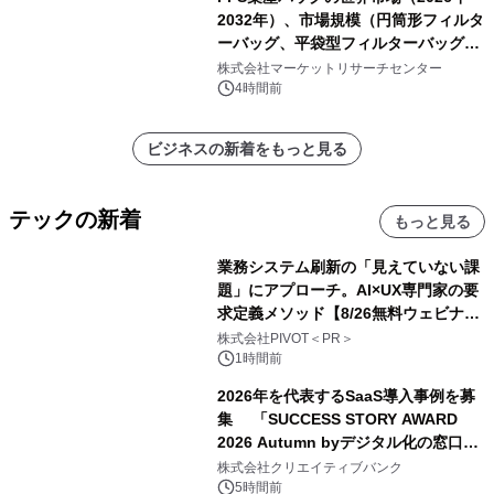
2032年）、市場規模（円筒形フィルタ
ーバッグ、平袋型フィルターバッグ、
プリーツフィルターバッグ、その
株式会社マーケットリサーチセンター
他）・分析レポートを発表
4時間前
ビジネスの新着をもっと見る
テックの新着
もっと見る
業務システム刷新の「見えていない課
題」にアプローチ。AI×UX専門家の要
求定義メソッド【8/26無料ウェビナ
ー】株式会社PIVOT
株式会社PIVOT＜PR＞
1時間前
2026年を代表するSaaS導入事例を募
集 「SUCCESS STORY AWARD
2026 Autumn byデジタル化の窓口」
開催
株式会社クリエイティブバンク
5時間前