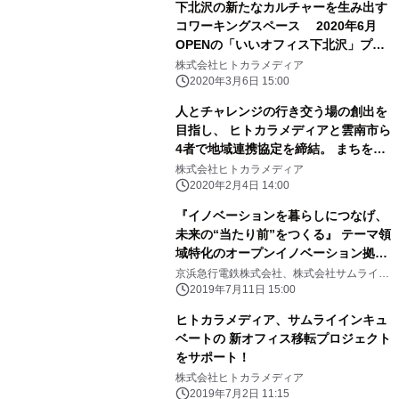
下北沢の新たなカルチャーを生み出す
コワーキングスペース 2020年6月
OPENの「いいオフィス下北沢」プロ
ジェクト始動
株式会社ヒトカラメディア
2020年3月6日 15:00
人とチャレンジの行き交う場の創出を
目指し、 ヒトカラメディアと雲南市ら
4者で地域連携協定を締結。 まちをつ
なぐ「たすき株式会社」を地域住民と
株式会社ヒトカラメディア
共に設立
2020年2月4日 14:00
『イノベーションを暮らしにつなげ、
未来の“当たり前”をつくる』 テーマ領
域特化のオープンイノベーション拠点
「AND ON SHINAGAWA(アンドオン
京浜急行電鉄株式会社、株式会社サムライイ
ンキュベート、株式会社ヒトカラメディア
品川)」がオープンします 2019年7月
2019年7月11日 15:00
11日(木)より会員募集を開始します
ヒトカラメディア、サムライインキュ
ベートの 新オフィス移転プロジェクト
をサポート！
株式会社ヒトカラメディア
2019年7月2日 11:15