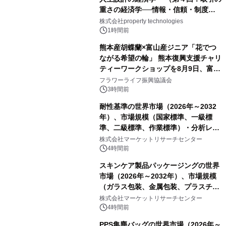
重さの経済学──情報・信頼・制度を
PropTechはどう組み替えるか）｜
株式会社property technologies
PropTech-Lab
1時間前
熊本産胡蝶蘭×富山産ジニア「花でつ
ながる希望の輪」 熊本復興支援チャリ
ティーワークショップを8月9日、富
山・射水で開催
フラワーライフ振興協議会
3時間前
耐性基準の世界市場（2026年～2032
年）、市場規模（国家標準、一級標
準、二級標準、作業標準）・分析レポ
ートを発表
株式会社マーケットリサーチセンター
4時間前
スキンケア製品パッケージングの世界
市場（2026年～2032年）、市場規模
（ガラス包装、金属包装、プラスチッ
ク包装、その他）・分析レポートを発
株式会社マーケットリサーチセンター
表
4時間前
PPS集塵バッグの世界市場（2026年～