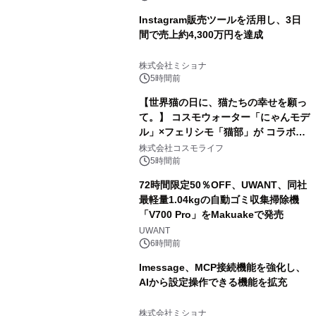
Instagram販売ツールを活用し、3日
間で売上約4,300万円を達成
株式会社ミショナ
5時間前
【世界猫の日に、猫たちの幸せを願っ
て。】 コスモウォーター「にゃんモデ
ル」×フェリシモ「猫部」が コラボキ
ャンペーンを実施
株式会社コスモライフ
5時間前
72時間限定50％OFF、UWANT、同社
最軽量1.04kgの自動ゴミ収集掃除機
「V700 Pro」をMakuakeで発売
UWANT
6時間前
lmessage、MCP接続機能を強化し、
AIから設定操作できる機能を拡充
株式会社ミショナ