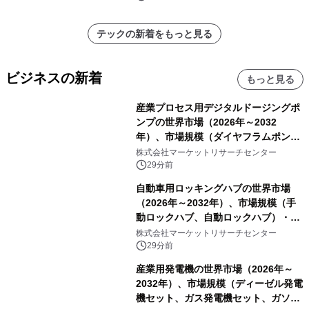
ラムや、「TR-808」を愛する伝説的
アーティストを フィーチャーしたアニ
テックの新着をもっと見る
メーションを公開～
ビジネスの新着
もっと見る
産業プロセス用デジタルドージングポ
ンプの世界市場（2026年～2032
年）、市場規模（ダイヤフラムポン
プ、ペリスタルティックポンプ、その
株式会社マーケットリサーチセンター
他）・分析レポートを発表
29分前
自動車用ロッキングハブの世界市場
（2026年～2032年）、市場規模（手
動ロックハブ、自動ロックハブ）・分
析レポートを発表
株式会社マーケットリサーチセンター
29分前
産業用発電機の世界市場（2026年～
2032年）、市場規模（ディーゼル発電
機セット、ガス発電機セット、ガソリ