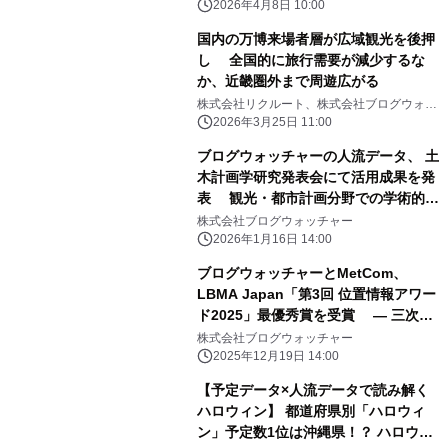
円から実現
2026年4月8日 10:00
国内の万博来場者層が広域観光を後押
し 全国的に旅行需要が減少するな
か、近畿圏外まで周遊広がる
株式会社リクルート、株式会社ブログウォッ
チャー
2026年3月25日 11:00
ブログウォッチャーの人流データ、 土
木計画学研究発表会にて活用成果を発
表 観光・都市計画分野での学術的信
頼性を実証
株式会社ブログウォッチャー
2026年1月16日 14:00
ブログウォッチャーとMetCom、
LBMA Japan「第3回 位置情報アワー
ド2025」最優秀賞を受賞 ― 三次元
人流データの新たな活用可能性を実証
株式会社ブログウォッチャー
―
2025年12月19日 14:00
【予定データ×人流データで読み解く
ハロウィン】 都道府県別「ハロウィ
ン」予定数1位は沖縄県！？ ハロウィ