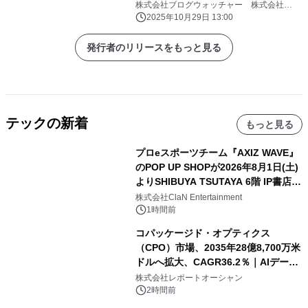
ン規制後も健在な渋谷の人気も明らか
株式会社ブログウォッチャー 株式会社
TimeTree
に
2025年10月29日 13:00
発行者のリリースをもっと見る
テックの新着
もっと見る
プロeスポーツチーム『AXIZ WAVE』
のPOP UP SHOPが2026年8月1日(土)
よりSHIBUYA TSUTAYA 6階 IP書店で
開催決定！！
株式会社ClaN Entertainment
1時間前
コパッケージド・オプティクス
（CPO）市場、2035年28億8,700万米
ドルへ拡大、CAGR36.2％｜AIデータ
センター・高速光通信需要が成長を加
株式会社レポートオーシャン
速
2時間前