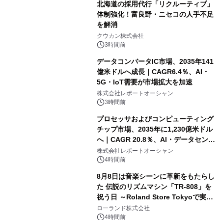
北海道の採用代行「リクルーティブ」
体制強化！富良野・ニセコの人手不足
を解消
クウカン株式会社
3時間前
データコンバータIC市場、2035年141
億米ドルへ成長｜CAGR6.4％、AI・
5G・IoT需要が市場拡大を加速
株式会社レポートオーシャン
3時間前
プロセッサおよびコンピューティング
チップ市場、2035年に1,230億米ドル
へ｜CAGR 20.8％、AI・データセンタ
ー需要が成長を牽引
株式会社レポートオーシャン
4時間前
8月8日は音楽シーンに革新をもたらし
た 伝説のリズムマシン「TR-808」を
祝う日 ～Roland Store Tokyoで実機
を展示しての 記念キャンペーンを開
ローランド株式会社
催 英国ラジオ「NTS」の 特別プログ
4時間前