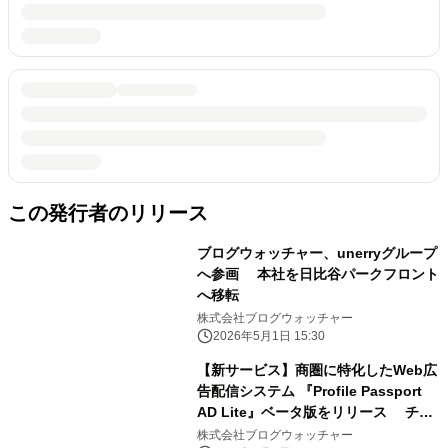
この発行者のリリース
ブログウォッチャー、unerryグループ
へ参画 本社を日比谷パークフロント
へ移転
株式会社ブログウォッチャー
2026年5月1日 15:30
【新サービス】商圏に特化したWeb広
告配信システム 『Profile Passport
AD Lite』ベータ版をリリース チラ
シと同じエリアへの配信を、1週間5万
株式会社ブログウォッチャー