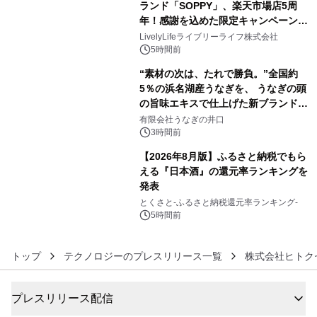
ランド「SOPPY」、楽天市場店5周
メーションを公開～
年！感謝を込めた限定キャンペーンを
4
8月10日より開催
LivelyLifeライブリーライフ株式会社
5時間前
“素材の次は、たれで勝負。”全国約
5％の浜名湖産うなぎを、 うなぎの頭
の旨味エキスで仕上げた新ブランド
5
「井口の誉」誕生
有限会社うなぎの井口
3時間前
【2026年8月版】ふるさと納税でもら
える『日本酒』の還元率ランキングを
発表
6
とくさと-ふるさと納税還元率ランキング-
5時間前
トップ
テクノロジーのプレスリリース一覧
株式会社ヒトク
プレスリリース配信