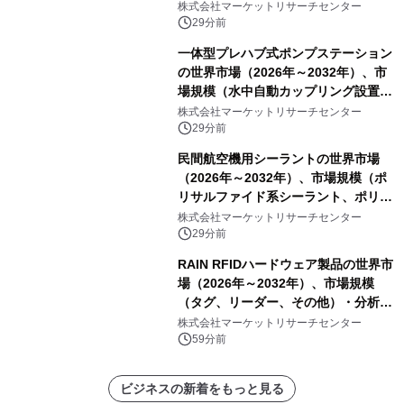
ン発電機セット、風力タービン、太陽
株式会社マーケットリサーチセンター
光発電機セット、その他）・分析レポ
29分前
ートを発表
一体型プレハブ式ポンプステーション
の世界市場（2026年～2032年）、市
場規模（水中自動カップリング設置、
陸上設置）・分析レポートを発表
株式会社マーケットリサーチセンター
29分前
民間航空機用シーラントの世界市場
（2026年～2032年）、市場規模（ポ
リサルファイド系シーラント、ポリチ
オエーテル系シーラント、シリコーン
株式会社マーケットリサーチセンター
系シーラント、その他）・分析レポー
29分前
トを発表
RAIN RFIDハードウェア製品の世界市
場（2026年～2032年）、市場規模
（タグ、リーダー、その他）・分析レ
ポートを発表
株式会社マーケットリサーチセンター
59分前
ビジネスの新着をもっと見る