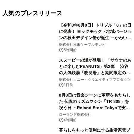
人気のプレスリリース
【令和8年8月8日】トリプル「8」の日
に発表！ ヨックモック・地域バージョ
ンの秋田デザイン缶が誕生 ～かわいい
1
秋田犬の子犬と秋田の四季と名所を巡
株式会社秋田ケーブルテレビ
るパッケージ～ 9月1日(火)秋田県内で
5時間前
販売開始
スヌーピーの湯が登場！ 「サウナのあ
とに楽しむPEANUTS」第2弾 渋谷
の人気銭湯「改良湯」と期間限定のコ
2
ラボレーション サウナイキタイコラ
株式会社ソニー・クリエイティブプロダクツ
ボグッズも発売決定！
1日前
8月8日は音楽シーンに革新をもたらし
た 伝説のリズムマシン「TR-808」を
祝う日 ～Roland Store Tokyoで実機
3
を展示しての 記念キャンペーンを開
ローランド株式会社
催 英国ラジオ「NTS」の 特別プログ
4時間前
ラムや、「TR-808」を愛する伝説的
暮らしをもっと便利にする生活家電ブ
アーティストを フィーチャーしたアニ