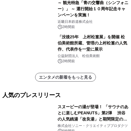
～ 観光特急「青の交響曲（シンフォニ
ー）」 ～ 運行開始１０周年記念キャ
ンペーンを実施！
近畿日本鉄道株式会社
2時間前
「没後25年 上村松篁展」を開催 松
伯美術館所蔵、管理の上村松篁の人気
作、代表作を一堂に展示
公益財団法人 松伯美術館
2時間前
エンタメの新着をもっと見る
人気のプレスリリース
スヌーピーの湯が登場！ 「サウナのあ
とに楽しむPEANUTS」第2弾 渋谷
の人気銭湯「改良湯」と期間限定のコ
1
ラボレーション サウナイキタイコラ
株式会社ソニー・クリエイティブプロダクツ
5時間前