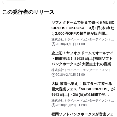
この発行者のリリース
ヤフオクドームで朝まで遊べるMUSIC
CIRCUS FUKUOKA 3月1日(木)今だ
け2,000円OFFの超早割が販売開
始！！ 今から夏が待ち遠しいバリュー
株式会社トライハードエンターテイメントジ
ャパン
チケット
2018年3月1日 11:00
史上初！ヤフオクドームでオールナイ
ト開催実現！ 8月18日(土)福岡ソフト
バンクホークスが 大阪生まれの音楽フ
ェス「MUSIC CIRCUS」とコラボレー
株式会社トライハードエンターテイメントジ
ャパン
ト
2018年2月1日 11:00
大阪 泉南へ集え！ 観て食べて遊べる
巨大音楽フェス「MUSIC CIRCUS」が
9月1日(土)・2日(日)の2日間で開
催！！
株式会社トライハードエンターテイメントジ
ャパン
2018年1月23日 11:00
福岡ソフトバンクホークスが音楽フェ