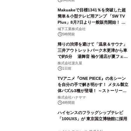
ボグッズも発売決定！
Makuakeで目標1341％を突破した超
簡単＆小型テレビ用アンプ 「SW TV
Plus」8月7日より一般販売開始！ ケ
2
ーブル1本つなぐだけ、テレビの音が
城下工業株式会社
ぐっと豊かに
5時間前
帰りの渋滞を避けて「温泉＆サウナ」
三井アウトレットパーク木更津から車
で約5分 湯舞音 袖ケ浦店が夏フェア
3
メニューを提供
株式会社楽久屋
1日前
TVアニメ『ONE PIECE』の名シーン
を自分の手で解き明かす！ メタル製立
体パズル3種が登場！ ～ストーリーと
4
ギミックが融合した 大人の体験型パズ
株式会社ハナヤマ
ルが8月7日(金)12時より先行予約受付
4時間前
開始～
ハイセンスのフラッグシップテレビ
「100UXS」が 東京国立博物館に採用
5