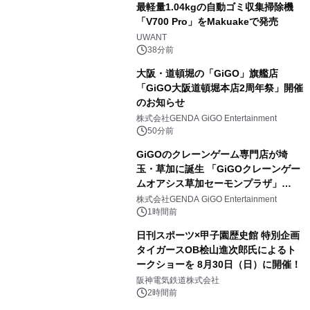
最軽量1.04kgの自動ゴミ収集掃除機
「V700 Pro」をMakuakeで発売
UWANT
38分前
大阪・道頓堀の「GiGO」旗艦店
「GiGO大阪道頓堀本店2周年祭」開催
のお知らせ
株式会社GENDA GiGO Entertainment
50分前
GiGOのクレーンゲーム専門店が埼
玉・草加に誕生 「GiGOクレーンゲー
ムオアシス草加セーモンプラザ」
2026年8月7日(金)10時グランドオープ
株式会社GENDA GiGO Entertainment
ン
1時間前
日刊スポーツ×甲子園歴史館 特別企画
タイガースOB桧山進次郎氏によるト
ークショーを 8月30日（日）に開催！
阪神電気鉄道株式会社
2時間前