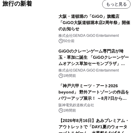
旅行の新着
もっと見る
大阪・道頓堀の「GiGO」旗艦店
「GiGO大阪道頓堀本店2周年祭」開催
のお知らせ
株式会社GENDA GiGO Entertainment
50分前
GiGOのクレーンゲーム専門店が埼
玉・草加に誕生 「GiGOクレーンゲー
ムオアシス草加セーモンプラザ」
2026年8月7日(金)10時グランドオープ
株式会社GENDA GiGO Entertainment
ン
1時間前
「神戸六甲ミーツ・アート2026
beyond」 野外アートゾーンの作品を
パワーアップ展示！ ～8月7日からは
直前割パスポートを販売～
阪神電気鉄道株式会社
1時間前
【2026年8月16日】あみプレミアム・
アウトレットで「DAY1夏のウォータ
ーバトルゲーム 水風船をなげまくろ