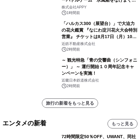
う！」を開催
株式会社APPY
1時間前
「ハルカス300（展望台）」で大迫力
の花火鑑賞 『なにわ淀川花火大会特別
営業』 チケットは8月17日（月）10時
00分から販売開始！
近鉄不動産株式会社
2時間前
～ 観光特急「青の交響曲（シンフォニ
ー）」 ～ 運行開始１０周年記念キャ
ンペーンを実施！
近畿日本鉄道株式会社
2時間前
旅行の新着をもっと見る
エンタメの新着
もっと見る
72時間限定50％OFF、UWANT、同社