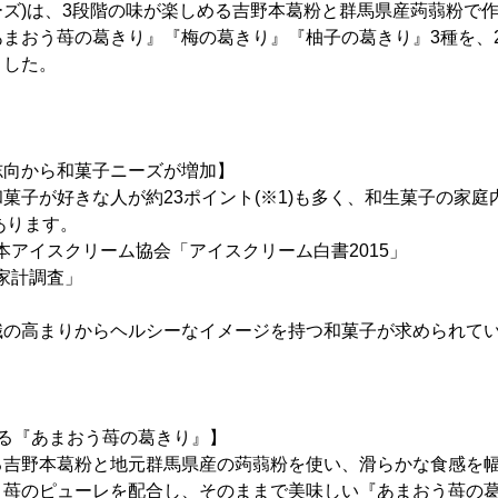
ズ)は、3段階の味が楽しめる吉野本葛粉と群馬県産蒟蒻粉で
まおう苺の葛きり』『梅の葛きり』『柚子の葛きり』3種を、201
ました。
志向から和菓子ニーズが増加】
子が好きな人が約23ポイント(※1)も多く、和生菓子の家庭内消費
あります。
日本アイスクリーム協会「アイスクリーム白書2015」
「家計調査」
識の高まりからヘルシーなイメージを持つ和菓子が求められて
る『あまおう苺の葛きり』】
る吉野本葛粉と地元群馬県産の蒟蒻粉を使い、滑らかな食感を
う苺のピューレを配合し、そのままで美味しい『あまおう苺の