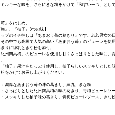
てミルキーな味を、さらにきな粉をかけて「和すいーつ」として
う苺』をはじめ、
梅』、『柚子』3つの味】
ナップのイチ押しは『あまおう苺の葛きり』です。老若男女の
、その中でも高級で人気の高い「あまおう苺」のピューレを使
葛きりに練乳ときな粉を添付。
「紀州南高梅」のピューレを使用し甘くさっぱりとした味に、青
す。
、「柚子」果汁をたっぷり使用し、柚子らしいスッキリとした
な粉をかけてお召し上がりください。
り：濃厚なあまおう苺の味の葛きり、練乳、きな粉
っぱりとした紀州南高梅の味の葛きり、青梅ピューレソー
スッキリした柚子味の葛きり、青梅ピューレソース、きな