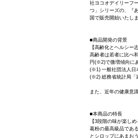
社ヨコオデイリーフー
つ」シリーズの、『あ
国で販売開始いたし
■商品開発の背景
【高齢化とヘルシー
高齢者は若者に比べ和菓
円(※2)で微増傾向に
(※1) 一般社団法人
(※2) 総務省統計局
また、近年の健康意
■本商品の特長
【3段階の味が楽しめ
葛粉の最高級品であ
とシロップにあまお