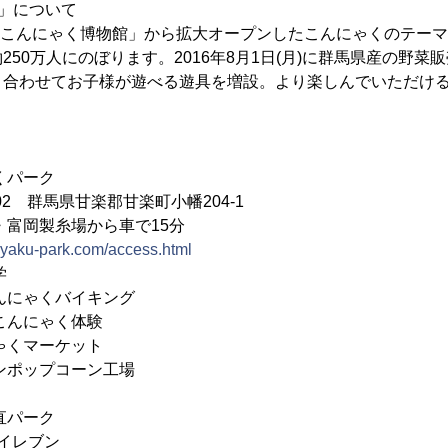
」について
の「こんにゃく博物館」から拡大オープンしたこんにゃくのテーマパ
250万人にのぼります。2016年8月1日(月)に群馬県産の野菜
、合わせてお子様が遊べる遊具を増設。より楽しんでいただけ
くパーク
202 群馬県甘楽郡甘楽町小幡204-1
・富岡製糸場から車で15分
nnyaku-park.com/access.html
学
ゃくバイキング
にゃく体験
マーケット
ップコーン工場
パーク
レブン