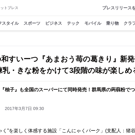
プレスリリース
アットプレス
フスタイル
スポーツ
ビジネス
テック
モバイル
乗り物
クラ
の和すいーつ『あまおう苺の葛きり』新
練乳・きな粉をかけて3段階の味が楽しめ
『柚子』も全国のスーパーにて同時発売！群馬県の蒟蒻粉でつ
2017年3月7日 09:30
ゃく”を楽しく体感する施設「こんにゃくパーク」(支配人：猪谷