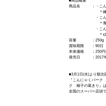
■商品概要
商品名 ：・こんに
＊練乳・
・こんにゃく
＊青梅ピュー
・こんにゃく
＊ゆず果汁ソ
容量 ：250g
賞味期限 ：90日
本体価格 ：250円(
発売日 ：2017年3
■3月1日(水)より順
『こんにゃくパーク
ク 柚子の葛きり』は
全国のスーパー店頭