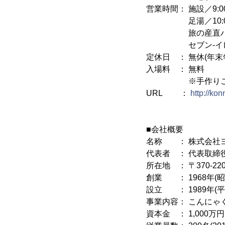
営業時間： 施設／9:00
足湯／10:00～
旅の産直パーク／9
セブン-イレブン／
定休日 ： 無休(年末
入場料 ： 無料
※手作りこんに
URL ：
http://ko
■会社概要
名称 ： 株式会社
代表者 ： 代表取締役
所在地 ： 〒370-2
創業 ： 1968年(昭
設立 ： 1989年(
事業内容： こんにゃ
資本金 ： 1,000万円