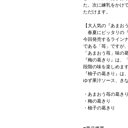
た。次に練乳をかけ
ただけます。
【大人気の『あまお
春夏にピッタリの『
今回発売するライン
である「苺」ですが
「あまおう苺」味の
『梅の葛きり』は、
段階の味を楽しめま
『柚子の葛きり』は
ゆず果汁ソース、き
・あまおう苺の葛き
・梅の葛きり ：さ
・柚子の葛きり ：