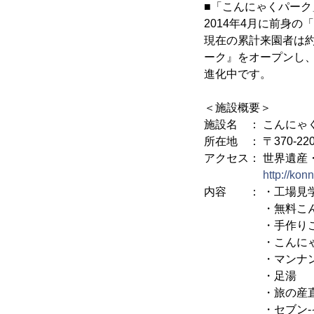
■「こんにゃくパーク
2014年4月に前身
現在の累計来園者は約
ーク』をオープンし
進化中です。
＜施設概要＞
施設名 ： こんにゃ
所在地 ： 〒370-2
アクセス： 世界遺産
http://ko
内容 ： ・工場見
・無料こんに
・手作りこん
・こんにゃく
・マンナンポ
・足湯
・旅の産直
・セブン-イ