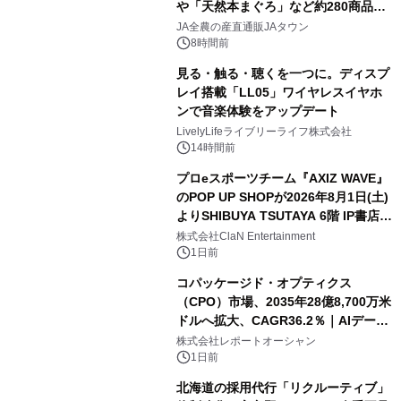
や「天然本まぐろ」など約280商品を
販売！～毎月１０日の定例企画～
JA全農の産直通販JAタウン
8時間前
見る・触る・聴くを一つに。ディスプ
レイ搭載「LL05」ワイヤレスイヤホ
ンで音楽体験をアップデート
LivelyLifeライブリーライフ株式会社
14時間前
プロeスポーツチーム『AXIZ WAVE』
のPOP UP SHOPが2026年8月1日(土)
よりSHIBUYA TSUTAYA 6階 IP書店で
開催決定！！
株式会社ClaN Entertainment
1日前
コパッケージド・オプティクス
（CPO）市場、2035年28億8,700万米
ドルへ拡大、CAGR36.2％｜AIデータ
センター・高速光通信需要が成長を加
株式会社レポートオーシャン
速
1日前
北海道の採用代行「リクルーティブ」