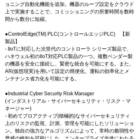
ョニング自動化機能を追加。機器のループ設定をクラウド
上で実施することで、コミッショニングの所要時間を数時
間から数分に短縮。
●ControlEdge(TM) PLC(コントロールエッジPLC) 【新
製品】
- IIoTに対応した次世代のコントローラ シリーズ製品で、
ハネウェル初のIIoT対応PLC製品の一つ。複数ベンダー製
の機器を安全に接続し、緊密な統合を可能にする。また、
AR(仮想現実)を用いて設定の簡便化、運転の効率化とメ
ンテナンス省力化を可能にする。
●Industrial Cyber Security Risk Manager
(インダストリアル・サイバーセキュリティ・リスク・マ
ネージャー)
- 初めてプロアクティブ(積極的)なサイバーセキュリティ
上のリスクの監視、計測、管理を可能にしたソリューショ
ン。独自の強力なアルゴリズムによって、常時の脆弱性や
脅威の検知を可能にした。エンタープライズ全体にわたる