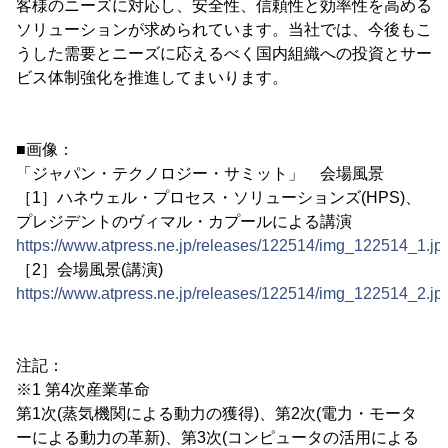
客様のニーズに対応し、安全性、信頼性と効率性を高める
ソリューションが求められています。当社では、今後もこ
うした需要とニーズに応えるべく国内組織への投資とサー
ビス体制強化を推進してまいります。
■画像：
「ジャパン・テクノロジー・サミット」 会場風景
［1］ハネウェル・プロセス・ソリューションズ(HPS)、
プレジデントのヴィマル・カプールによる講演
https://www.atpress.ne.jp/releases/122514/img_122514_1.jp
［2］会場風景(講演)
https://www.atpress.ne.jp/releases/122514/img_122514_2.jp
注記：
※1 第4次産業革命
第1次(蒸気機関による動力の獲得)、第2次(電力・モータ
ーによる動力の革新)、第3次(コンピュータの活用による