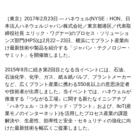
［東京］2017年2月23日 ― ハネウェル(NYSE：HON、日
本法人ハネウェルジャパン株式会社／東京都港区／代表取
締役社長 エリック・ワグナー)のプロセス・ソリューショ
ンズ部門(HPS)は2月22～23日、横浜にてプラント産業向
け最新技術や製品を紹介する「ジャパン・テクノロジー・
サミット」を開催致しました。
2015年9月に続き第2回目となる当イベントには、石油、
石油化学、化学、ガス、紙＆紙パルプ、プラントメーカー
など、広くプラント産業に携わる550名以上の意思決定者
や技術者が出席しました。当イベントでは、ハネウェルが
推進する『つながる工場』に関する新たなイニシアチブ
「ハネウェル・コネクテッド・プラント」および、IIoT(産
業モノのインターネット)を活用したプロセス産業の課題
解決や、生産性、効率性と安全・セキュリティの強化に向
けた最新技術を幅広くご提案しました。