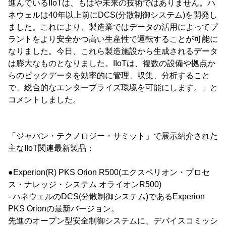
進んでいるIIoTは、もはや未来の技術ではありません。ハ
ネウェルは40年以上前にDCS(分散制御システム)を開発し
ました。これにより、製造業ではデータの活用によってプ
ラントをより安全かつ高い生産性で運転することが可能に
なりました。今日、これら製造施設から生成されるデータ
は膨大なものとなりました。IIoTは、複数の設備や拠点か
らのビックデータを効率的に管理、収集、分析すること
で、総合的なエンタープライズ環境を可能にします。」と
コメントしました。
「ジャパン・テクノロジー・サミット」で展示紹介された
主なIIoT関連最新製品：
●Experion(R) PKS Orion R500(エクスペリオン・プロセ
ス・ナレッジ・システム オライオンR500)
- ハネウェルのDCS(分散制御システム)であるExperion
PKS Orionの最新バージョン。
先進のオープン型安全制御システムに、デバイスコミッシ