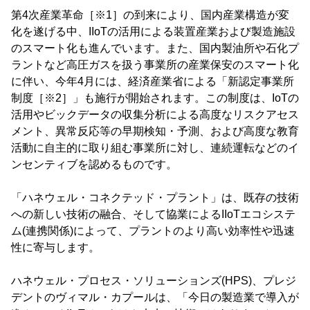
第4次産業革命［※1］の到来により、国内産業構造が変
化を遂げる中、IIoTの活用による装置産業および製造施設
のスマート化も進んでいます。また、国内製油所や石化プ
ラントなど高圧ガスを扱う事業所の産業保安のスマート化
に伴い、今年4月には、経済産業省による「新認定事業所
制度［※2］」も施行が開始されます。この制度は、IoTの
活用やビックデータの収集分析による高度なリスクアセス
メント、異常反応等の早期検知・予測、および高度な教育
活動に自主的に取り組む事業所に対し、連続運転などのイ
ンセンティブを認めるものです。
「ハネウェル・コネクテッド・プラント」は、既存の技術
への新しい技術の融合、そして協業によるIIoTエコシステ
ム(連携関係)によって、プラントのより高い効率性や迅速
性に寄与します。
ハネウェル・プロセス・ソリューションズ(HPS)、プレジ
デントのヴィマル・カプールは、「今日の製造業で導入が