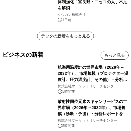
体制強化！富良野・ニセコの人手不足
を解消
クウカン株式会社
1日前
テックの新着をもっと見る
ビジネスの新着
もっと見る
航海用温度計の世界市場（2026年～
2032年）、市場規模（プロテクター温
度計、圧力温度計、その他）・分析レ
ポートを発表
株式会社マーケットリサーチセンター
5時間前
放射性同位元素スキャンサービスの世
界市場（2026年～2032年）、市場規
模（診断・予後）・分析レポートを発
表
株式会社マーケットリサーチセンター
5時間前