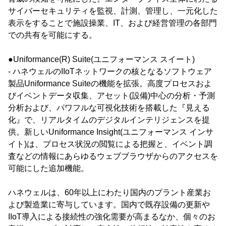
サイバーセキュリティを監視、計測、管理し、一元化した
表示をすることで施設操業、IT、および経営管理の各部門
での共有を可能にする。
●Uniformance(R) Suite(ユニフォーマンス スイート)
- ハネウェルのIIoTネットワークの核となるソフトウェア
製品Uniformance Suiteの機能を拡張。高度プロセスおよ
びイベントデータ収集、アセット(設備)中心の分析・予測
分析および、パワフルな可視化技術を搭載した『見える
化』で、リアルタイムのデジタルインテリジェンスを提
供。新しいUniformance Insight(ユニフォーマンス インサ
イト)は、プロセス状況の閲覧による把握と、イベント調
査などの情報にあらゆるウェブブラウザからのアクセスを
可能にした追加機能。
ハネウェルは、60年以上にわたり国内のプラント産業お
よび製造業に寄与しています。国内で既存設備の更新や
IIoT導入による接続性の強化需要が高まるなか、個々のお