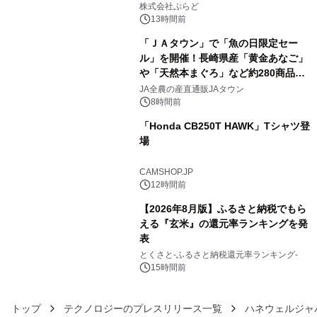
プール グランピングとトレーラーハウ
株式会社ぷらど
スの2施設で
13時間前
「ＪＡタウン」で「魚の日限定セー
ル」を開催！長崎県産「黄金あなご」
や「天然本まぐろ」など約280商品を
4
販売！～毎月１０日の定例企画～
JA全農の産直通販JAタウン
8時間前
「Honda CB250T HAWK」Tシャツ登
場
5
CAMSHOP.JP
12時間前
【2026年8月版】ふるさと納税でもら
える『玄米』の還元率ランキングを発
表
6
とくさと-ふるさと納税還元率ランキング-
15時間前
トップ
テクノロジーのプレスリリース一覧
ハネウェルジャ