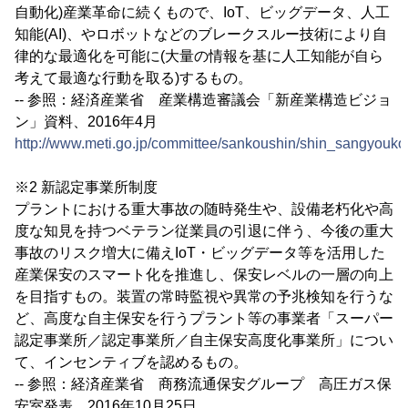
自動化)産業革命に続くもので、IoT、ビッグデータ、人工
知能(AI)、やロボットなどのブレークスルー技術により自
律的な最適化を可能に(大量の情報を基に人工知能が自ら
考えて最適な行動を取る)するもの。
-- 参照：経済産業省 産業構造審議会「新産業構造ビジョ
ン」資料、2016年4月
http://www.meti.go.jp/committee/sankoushin/shin_sangyouk
※2 新認定事業所制度
プラントにおける重大事故の随時発生や、設備老朽化や高
度な知見を持つベテラン従業員の引退に伴う、今後の重大
事故のリスク増大に備えIoT・ビッグデータ等を活用した
産業保安のスマート化を推進し、保安レベルの一層の向上
を目指すもの。装置の常時監視や異常の予兆検知を行うな
ど、高度な自主保安を行うプラント等の事業者「スーパー
認定事業所／認定事業所／自主保安高度化事業所」につい
て、インセンティブを認めるもの。
-- 参照：経済産業省 商務流通保安グループ 高圧ガス保
安室発表 2016年10月25日