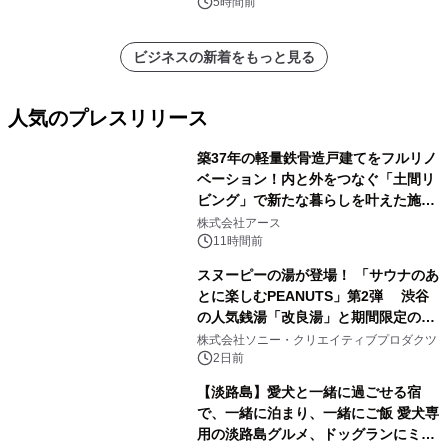
ポートを発表
5時間前
ビジネスの新着をもっと見る
人気のプレスリリース
築37年の軽量鉄骨造戸建てをフルリノ
ベーション！内と外をつなぐ「土間リ
ビング」で新たな暮らしを叶えた施工
1
事例を株式会社アースが公開
株式会社アース
11時間前
スヌーピーの湯が登場！ 「サウナのあ
とに楽しむPEANUTS」第2弾 渋谷
の人気銭湯「改良湯」と期間限定のコ
2
ラボレーション サウナイキタイコラ
株式会社ソニー・クリエイティブプロダクツ
ボグッズも発売決定！
2日前
【淡路島】愛犬と一緒に過ごせる宿
で、一緒に泊まり、一緒にご飯 愛犬専
用の淡路島グルメ、ドッグランにミニ
3