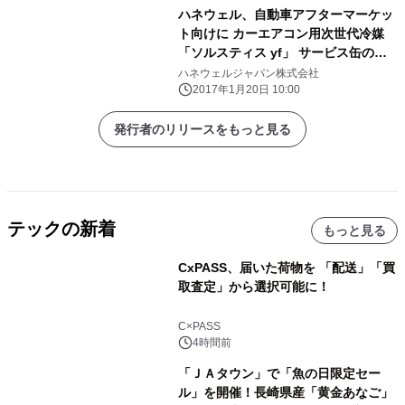
ハネウェル、自動車アフターマーケッ
ト向けに カーエアコン用次世代冷媒
「ソルスティス yf」 サービス缶の国
内販売を開始
ハネウェルジャパン株式会社
2017年1月20日 10:00
発行者のリリースをもっと見る
テックの新着
もっと見る
CxPASS、届いた荷物を 「配送」「買
取査定」から選択可能に！
C×PASS
4時間前
「ＪＡタウン」で「魚の日限定セー
ル」を開催！長崎県産「黄金あなご」