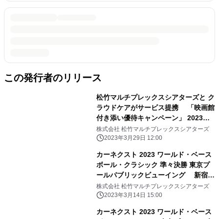
この発行者のリリース
松竹マルチプレックスシアターズと ク
ラウドケアがサービス提携 「映画館
付き添い優待キャンペーン」 2023年4
月3日(月)よりテスト導入
株式会社 松竹マルチプレックスシアターズ
2023年3月29日 12:00
カーネクスト 2023 ワールド・ベース
ボール・クラシック 準々決勝 東京プ
ールパブリックビューイング 新宿ピ
カデリー・MOVIX川口・なんばパーク
株式会社 松竹マルチプレックスシアターズ
スシネマにて開催決定
2023年3月14日 15:00
カーネクスト 2023 ワールド・ベース