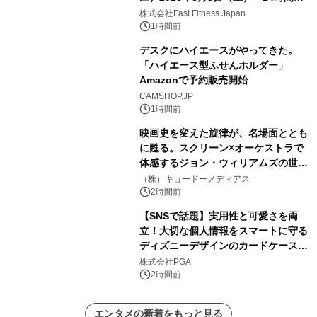
中無休のフィットネスジム＞
株式会社Fast Fitness Japan
1時間前
デスクにハイエースがやってきた。
「ハイエース型ふせんホルダー」
Amazonで予約販売開始
CAMSHOP.JP
1時間前
映画史を変えた旋律が、名場面ととも
に甦る。スクリーン×オーケストラで
体感するジョン・ウィリアムズの世
界。ジョン・ウィリアムズ：シネマ・
（株）キョードーメディアス
スペクタキュラー・コンサート 開催決
2時間前
定！
【SNSで話題】実用性と可愛さを両
立！大切な個人情報をスマートに守る
ディズニーデザインのカードケースを
株式会社PGAが8月7日発売
株式会社PGA
2時間前
エンタメの新着をもっと見る