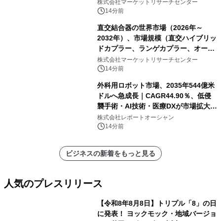
ァス合金3次元コイルコア）・分析レ
株式会社マーケットリサーチセンター
ポートを発表
14分前
直交結合器の世界市場（2026年～
2032年）、市場規模（直交ハイブリッ
ドカプラー、ランゲカプラー、オーバ
ーレイカプラー、その他）・分析レポ
株式会社マーケットリサーチセンター
ートを発表
14分前
外科用ロボット市場、2035年544億米
ドルへ急成長｜CAGR44.90％、低侵
襲手術・AI技術・医療DXが市場拡大を
牽引
株式会社レポートオーシャン
14分前
ビジネスの新着をもっと見る
人気のプレスリリース
【令和8年8月8日】トリプル「8」の日
に発表！ ヨックモック・地域バージョ