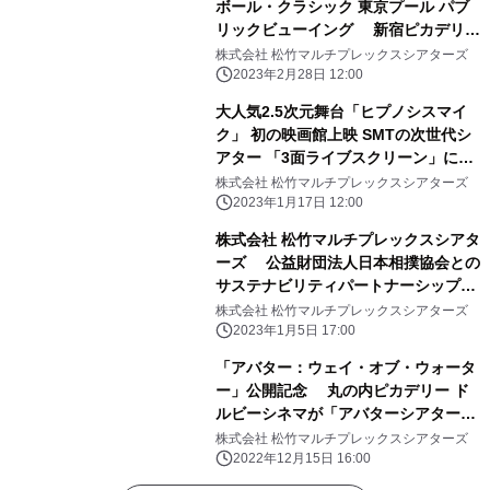
ボール・クラシック 東京プール パブ
リックビューイング 新宿ピカデリ
ー、MOVIX川口、なんばパークスシネ
株式会社 松竹マルチプレックスシアターズ
マにて 開催決定
2023年2月28日 12:00
大人気2.5次元舞台「ヒプノシスマイ
ク」 初の映画館上映 SMTの次世代シ
アター 「3面ライブスクリーン」にて
1/27(金)より期間限定上映決定！
株式会社 松竹マルチプレックスシアターズ
2023年1月17日 12:00
株式会社 松竹マルチプレックスシアタ
ーズ 公益財団法人日本相撲協会との
サステナビリティパートナーシップを
開始
株式会社 松竹マルチプレックスシアターズ
2023年1月5日 17:00
「アバター：ウェイ・オブ・ウォータ
ー」公開記念 丸の内ピカデリー ド
ルビーシネマが「アバターシアター」
に！ 12月16日(金)から期間限定展開
株式会社 松竹マルチプレックスシアターズ
2022年12月15日 16:00