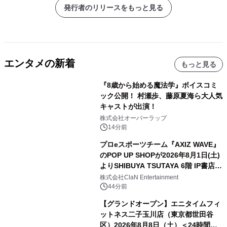
発行者のリリースをもっと見る
エンタメの新着
もっと見る
『8歳から始める魔法学』ボイスコミ
ック公開！ 村瀬歩、藤原夏海ら大人気
キャストが出演！
株式会社オーバーラップ
14分前
プロeスポーツチーム『AXIZ WAVE』
のPOP UP SHOPが2026年8月1日(土)
よりSHIBUYA TSUTAYA 6階 IP書店で
開催決定！！
株式会社ClaN Entertainment
44分前
【グランドオープン】エニタイムフィ
ットネス二子玉川店（東京都世田谷
区）2026年8月8日（土）＜24時間年