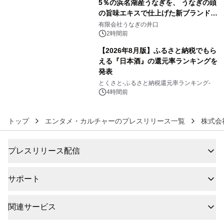
5％の浜名湖産うなぎを、 うなぎの頭
の旨味エキスで仕上げた新ブランド
5
「井口の誉」誕生
有限会社うなぎの井口
2時間前
【2026年8月版】ふるさと納税でもら
える『日本酒』の還元率ランキングを
発表
6
とくさと-ふるさと納税還元率ランキング-
4時間前
トップ
エンタメ・カルチャーのプレスリリース一覧
株式会
プレスリリース配信
サポート
関連サービス