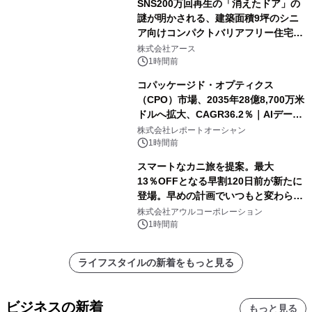
SNS200万回再生の「消えたドア」の
謎が明かされる、建築面積9坪のシニ
ア向けコンパクトバリアフリー住宅が
誕生
株式会社アース
1時間前
コパッケージド・オプティクス
（CPO）市場、2035年28億8,700万米
ドルへ拡大、CAGR36.2％｜AIデータ
センター・高速光通信需要が成長を加
株式会社レポートオーシャン
速
1時間前
スマートなカニ旅を提案。最大
13％OFFとなる早割120日前が新たに
登場。早めの計画でいつもと変わらぬ
大人の冬旅を。ー夕日ヶ浦温泉「佳松
株式会社アウルコーポレーション
苑 別邸ふうか」ー
1時間前
ライフスタイルの新着をもっと見る
ビジネスの新着
もっと見る