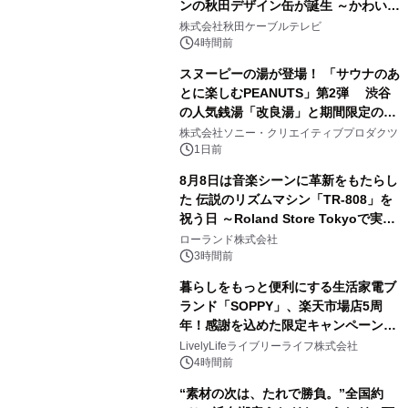
ンの秋田デザイン缶が誕生 ～かわいい
1
秋田犬の子犬と秋田の四季と名所を巡
株式会社秋田ケーブルテレビ
るパッケージ～ 9月1日(火)秋田県内で
4時間前
販売開始
スヌーピーの湯が登場！ 「サウナのあ
とに楽しむPEANUTS」第2弾 渋谷
の人気銭湯「改良湯」と期間限定のコ
2
ラボレーション サウナイキタイコラ
株式会社ソニー・クリエイティブプロダクツ
ボグッズも発売決定！
1日前
8月8日は音楽シーンに革新をもたらし
た 伝説のリズムマシン「TR-808」を
祝う日 ～Roland Store Tokyoで実機
3
を展示しての 記念キャンペーンを開
ローランド株式会社
催 英国ラジオ「NTS」の 特別プログ
3時間前
ラムや、「TR-808」を愛する伝説的
暮らしをもっと便利にする生活家電ブ
アーティストを フィーチャーしたアニ
ランド「SOPPY」、楽天市場店5周
メーションを公開～
年！感謝を込めた限定キャンペーンを
4
8月10日より開催
LivelyLifeライブリーライフ株式会社
4時間前
“素材の次は、たれで勝負。”全国約