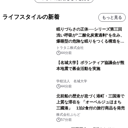
ライフスタイルの新着
もっと見る
眠りづらさの正体──シリーズ第三回
浅い呼吸が"二酸化炭素過剰"を生み、
爆睡型の危険な眠りをつくる構造を解
説
トラタニ株式会社
44分前
【名城大学】ボランティア協議会が熊
本地震で募金活動を実施
学校法人 名城大学
44分前
北前船の歴史が息づく港町・三国湊で
上質な滞在を 「オーベルジュほまち
三國湊」 1泊2食付の旅行商品を発売
株式会社ぷらど
57分前