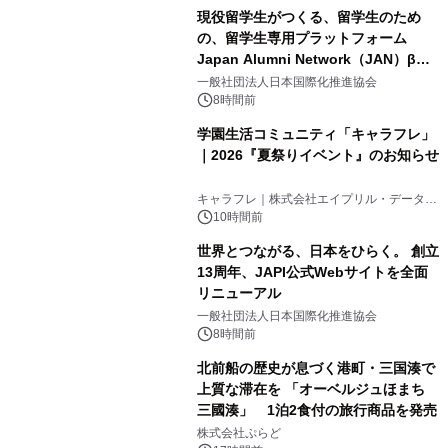
現役留学生がつくる、留学生のため
の、留学生専用プラットフォーム
Japan Alumni Network（JAN）β版
3
をリリース
一般社団法人日本国際化推進協会
8時間前
学園生活コミュニティ「キャラフレ」
｜2026『夏祭りイベント』のお知らせ
4
キャラフレ｜株式会社エイプリル・データ・
デザインズ
10時間前
世界とつながる、日本をひらく。 創立
13周年、JAPI公式Webサイトを全面
リニューアル
5
一般社団法人日本国際化推進協会
8時間前
北前船の歴史が息づく港町・三国湊で
上質な滞在を 「オーベルジュほまち
三國湊」 1泊2食付の旅行商品を発売
6
株式会社ぷらど