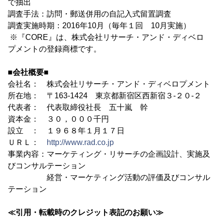
で抽出
調査手法：訪問・郵送併用の自記入式留置調査
調査実施時期：2016年10月（毎年１回 10月実施）
※『CORE』は、株式会社リサーチ・アンド・ディベロ
プメントの登録商標です。
■会社概要■
会社名： 株式会社リサーチ・アンド・ディベロプメント
所在地： 〒163-1424 東京都新宿区西新宿３-２０-２
代表者： 代表取締役社長 五十嵐 幹
資本金： ３０，０００千円
設立 ： １９６８年１月１７日
ＵＲＬ：
http://www.rad.co.jp
事業内容：マーケティング・リサーチの企画設計、実施及
びコンサルテーション
経営・マーケティング活動の評価及びコンサル
テーション
≪引用・転載時のクレジット表記のお願い≫