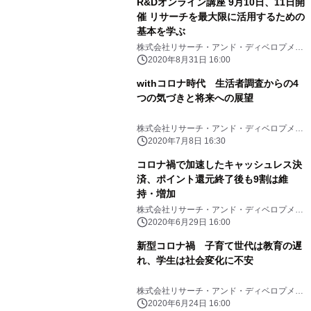
R&Dオンライン講座 9月10日、11日開
催 リサーチを最大限に活用するための
基本を学ぶ
株式会社リサーチ・アンド・ディベロプメン
ト
2020年8月31日 16:00
withコロナ時代 生活者調査からの4
つの気づきと将来への展望
株式会社リサーチ・アンド・ディベロプメン
ト
2020年7月8日 16:30
コロナ禍で加速したキャッシュレス決
済、ポイント還元終了後も9割は維
持・増加
株式会社リサーチ・アンド・ディベロプメン
ト
2020年6月29日 16:00
新型コロナ禍 子育て世代は教育の遅
れ、学生は社会変化に不安
株式会社リサーチ・アンド・ディベロプメン
ト
2020年6月24日 16:00