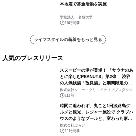
本地震で募金活動を実施
学校法人 名城大学
16時間前
ライフスタイルの新着をもっと見る
人気のプレスリリース
スヌーピーの湯が登場！ 「サウナのあ
とに楽しむPEANUTS」第2弾 渋谷
の人気銭湯「改良湯」と期間限定のコ
1
ラボレーション サウナイキタイコラ
株式会社ソニー・クリエイティブプロダクツ
ボグッズも発売決定！
1日前
時間に追われず、丸ごと1日淡路島グ
ルメと観光、レジャー施設で クラブハ
ウスのようなプールと、変わった形の
2
サウナも 「THE BOXY AWAJI」のお
株式会社ぷらど
得な素泊まり連泊プランで
11時間前