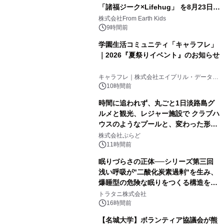
「諸福ジーク×Lifehug」 を8月23日
(日)開催
株式会社From Earth Kids
9時間前
学園生活コミュニティ「キャラフレ」
｜2026『夏祭りイベント』のお知らせ
キャラフレ｜株式会社エイプリル・データ・
デザインズ
10時間前
時間に追われず、丸ごと1日淡路島グ
ルメと観光、レジャー施設で クラブハ
ウスのようなプールと、変わった形の
サウナも 「THE BOXY AWAJI」のお
株式会社ぷらど
得な素泊まり連泊プランで
11時間前
眠りづらさの正体──シリーズ第三回
浅い呼吸が"二酸化炭素過剰"を生み、
爆睡型の危険な眠りをつくる構造を解
説
トラタニ株式会社
16時間前
【名城大学】ボランティア協議会が熊