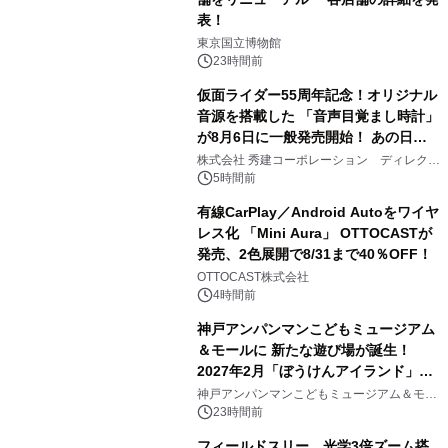
表！
1
東京国立博物館
23時間前
仮面ライダー55周年記念！オリジナル
音源を搭載した 「音声目覚まし時計」
が8月6日に一般発売開始！ あの日の
2
大興奮が今甦る
株式会社 秀建コーポレーション ディレクト
アートギャラリー
5時間前
有線CarPlay／Android Autoをワイヤ
レス化 「Mini Aura」 OTTOCASTが
発売、2色展開で8/31まで40％OFF！
3
OTTOCAST株式会社
4時間前
神戸アンパンマンこどもミュージアム
＆モールに 新たな遊び場が誕生！
2027年2月「ぼうけんアイランド」が
4
オープン
神戸アンパンマンこどもミュージアム＆モー
ル
23時間前
フィールドスリー、光学3倍ズーム搭