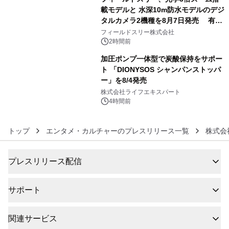
載モデルと 水深10m防水モデルのデジ
タルカメラ2機種を8月7日発売 有効
5
約1300万画素、用途別に選べるコンデ
フィールドスリー株式会社
ジ新登場
2時間前
加圧ポンプ一体型で炭酸保持をサポー
ト 「DIONYSOS シャンパンストッパ
ー」を8/4発売
6
株式会社ライフエキスパート
4時間前
トップ
エンタメ・カルチャーのプレスリリース一覧
株式会
プレスリリース配信
サポート
関連サービス