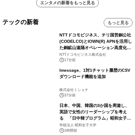
エンタメの新着をもっと見る
シを捕まえたり、虫と戦ったり…」
テックの新着
もっと見る
NTTドコモビジネス、チリ国営銅公社
(CODELCO)とIOWN(R) APNを活用し
た銅鉱山遠隔オペレーション高度化に
向けた調査・実証を開始
NTTドコモビジネス株式会社
17分前
lmessage、1対1チャット履歴のCSV
ダウンロード機能を追加
株式会社ミショナ
37分前
日本、中国、韓国の3か国を周遊し、
英語で女性のリーダーシップを考え
る 「日中韓プログラム」昭和女子大
学で開催
学校法人 昭和女子大学
1時間前