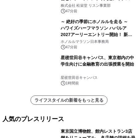
8月6日発売
株式会社 松栄堂 リスン事業部
47分前
～ 絶好の季節にホノルルを走る ～
ハワイズハーフマラソン ハパルア
2027アーリーエントリー開始！ 新カ
テゴリー「ハパルアIKI(イキ)」(約
ホノルルマラソン日本事務局
13.4km)が登場
47分前
星槎世田谷キャンパス、東京都内の中
学生向けに金融教育の出張授業を開始
星槎世田谷キャンパス
1時間前
ライフスタイルの新着をもっと見る
人気のプレスリリース
東京国立博物館、館内レストラン3店
舗をリニューアル 各店舗の詳細を発