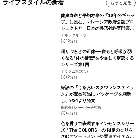
ライフスタイルの新着
もっと見る
健康寿命と平均寿命の「10年のギャッ
プ」に挑む。マレーシア政府公認プロ
ジェクトと、日本の整形外科専門医が
サステナブルな「エシカル・ツバメの
オルソグループ
巣」の共同臨床検証を開始
12分前
眠りづらさの正体──寝ると呼吸が弱
くなる"体の構造"をやさしく解説する
シリーズ第1回
トラタニ株式会社
42分前
好評の『うるおいスクワランスティッ
ク』が定番商品に パッケージを刷新
し、9/24より発売
株式会社ハーバー研究所
47分前
色を香りで表現するインセンスシリー
ズ「The COLORS」の 限定の香りを
含むアソートメントや関連アイテムを