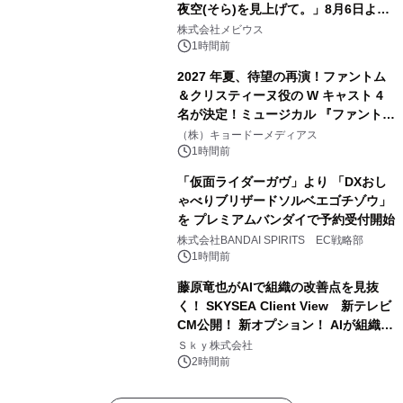
夜空(そら)を見上げて。」8月6日より
配信開始！
株式会社メビウス
1時間前
2027 年夏、待望の再演！ファントム
＆クリスティーヌ役の W キャスト 4
名が決定！ミュージカル 『ファント
ム』
（株）キョードーメディアス
1時間前
「仮面ライダーガヴ」より 「DXおし
ゃべりブリザードソルベエゴチゾウ」
を プレミアムバンダイで予約受付開始
株式会社BANDAI SPIRITS EC戦略部
1時間前
藤原竜也がAIで組織の改善点を見抜
く！ SKYSEA Client View 新テレビ
CM公開！ 新オプション！ AIが組織の
業務実態を分析し労務改善を支援。 藤
Ｓｋｙ株式会社
原竜也メイキング動画公開 「もしAIが
2時間前
自分を分析したら、すぐ休めと言われ
る自信がある」「昨年の夏はカブトム