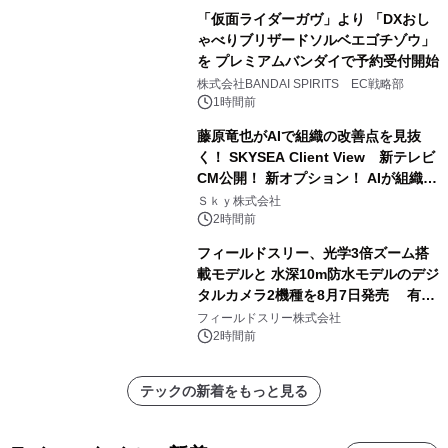
「仮面ライダーガヴ」より 「DXおし
ゃべりブリザードソルベエゴチゾウ」
を プレミアムバンダイで予約受付開始
株式会社BANDAI SPIRITS EC戦略部
1時間前
藤原竜也がAIで組織の改善点を見抜
く！ SKYSEA Client View 新テレビ
CM公開！ 新オプション！ AIが組織の
業務実態を分析し労務改善を支援。 藤
Ｓｋｙ株式会社
原竜也メイキング動画公開 「もしAIが
2時間前
自分を分析したら、すぐ休めと言われ
フィールドスリー、光学3倍ズーム搭
る自信がある」「昨年の夏はカブトム
載モデルと 水深10m防水モデルのデジ
シを捕まえたり、虫と戦ったり…」
タルカメラ2機種を8月7日発売 有効
約1300万画素、用途別に選べるコンデ
フィールドスリー株式会社
ジ新登場
2時間前
テックの新着をもっと見る