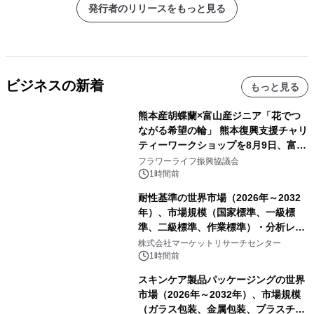
発行者のリリースをもっと見る
ビジネスの新着
もっと見る
熊本産胡蝶蘭×富山産ジニア「花でつ
ながる希望の輪」 熊本復興支援チャリ
ティーワークショップを8月9日、富
山・射水で開催
フラワーライフ振興協議会
1時間前
耐性基準の世界市場（2026年～2032
年）、市場規模（国家標準、一級標
準、二級標準、作業標準）・分析レポ
ートを発表
株式会社マーケットリサーチセンター
1時間前
スキンケア製品パッケージングの世界
市場（2026年～2032年）、市場規模
（ガラス包装、金属包装、プラスチッ