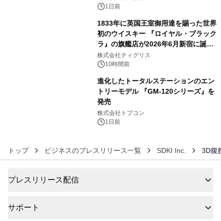
1日前
1833年に英国王室御用達を賜った世界
初のウイスキー 『ロイヤル・ブラック
ラ』の旗艦店が2026年6月新宿に誕
5
生 バカルディ ジャパンと連携した
株式会社ティグリス
没入型バー「BAR Arca」
10時間前
進化したトータルステーションのエン
トリーモデル 『GM-120シリーズ』を
発売
6
株式会社トプコン
1日前
トップ
ビジネスのプレスリリース一覧
SDKI Inc.
3D腹
プレスリリース配信
サポート