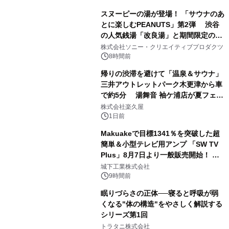
スヌーピーの湯が登場！ 「サウナのあ
とに楽しむPEANUTS」第2弾 渋谷
の人気銭湯「改良湯」と期間限定のコ
1
ラボレーション サウナイキタイコラ
株式会社ソニー・クリエイティブプロダクツ
ボグッズも発売決定！
8時間前
帰りの渋滞を避けて「温泉＆サウナ」
三井アウトレットパーク木更津から車
で約5分 湯舞音 袖ケ浦店が夏フェア
2
メニューを提供
株式会社楽久屋
1日前
Makuakeで目標1341％を突破した超
簡単＆小型テレビ用アンプ 「SW TV
Plus」8月7日より一般販売開始！ ケ
3
ーブル1本つなぐだけ、テレビの音が
城下工業株式会社
ぐっと豊かに
9時間前
眠りづらさの正体──寝ると呼吸が弱
くなる"体の構造"をやさしく解説する
シリーズ第1回
4
トラタニ株式会社