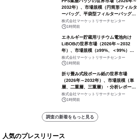
PPS集塵バッグの世界市場（2026年～
2032年）、市場規模（円筒形フィルタ
ーバッグ、平袋型フィルターバッグ、
プリーツフィルターバッグ、その
株式会社マーケットリサーチセンター
他）・分析レポートを発表
1時間前
エネルギー貯蔵用リチウム電池向け
LiBOBの世界市場（2026年～2032
年）、市場規模（≥99%、＜99%）・
分析レポートを発表
株式会社マーケットリサーチセンター
1時間前
折り畳み式段ボール紙の世界市場
（2026年～2032年）、市場規模（単
層、二重層、三重層）・分析レポート
を発表
株式会社マーケットリサーチセンター
1時間前
調査の新着をもっと見る
人気のプレスリリース