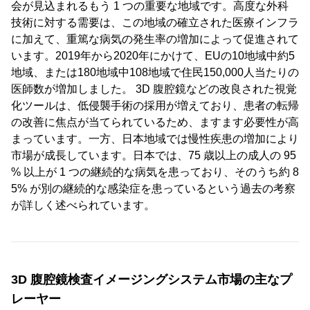
会が見込まれるもう 1 つの重要な地域です。高度な外科
技術に対する需要は、この地域の確立された医療インフラ
に加えて、重篤な病気の発生率の増加によって促進されて
います。2019年から2020年にかけて、EUの10地域中約5
地域、または180地域中108地域で住民150,000人当たりの
医師数が増加しました。 3D 腹腔鏡などの改良された視覚
化ツールは、低侵襲手術の採用が増えており、患者の転帰
の改善に焦点が当てられているため、ますます必要性が高
まっています。一方、日本地域では慢性疾患の増加により
市場が成長しています。日本では、75 歳以上の成人の 95
% 以上が 1 つの継続的な病気を患っており、そのうち約 8
5% が別の継続的な感染症を患っているという過去の考察
が詳しく述べられています。
3D 腹腔鏡検査イメージングシステム市場の主なプ
レーヤー