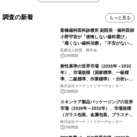
調査の新着
もっと見る
新橋歯科医科診療所 副院長・歯科医師
小野宇宙が「後悔しない歯科選び」
「痛くない歯科治療」「不安がない治
療計画」をテーマに専門監修
医療法人財団 興学会
1時間前
耐性基準の世界市場（2026年～2032
年）、市場規模（国家標準、一級標
準、二級標準、作業標準）・分析レポ
ートを発表
株式会社マーケットリサーチセンター
1時間前
スキンケア製品パッケージングの世界
市場（2026年～2032年）、市場規模
（ガラス包装、金属包装、プラスチッ
ク包装、その他）・分析レポートを発
株式会社マーケットリサーチセンター
表
1時間前