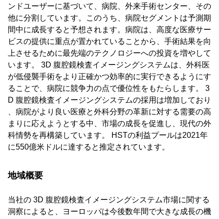
ンドユーザーに基づいて、病院、外来手術センター、その
他に分割しています。このうち、病院セグメントは予測期
間中に成長すると予想されます。病院は、高度な医療サー
ビスの提供に重点が置かれていることから、手術結果を向
上させるために最先端のテクノロジーへの投資を増やして
います。 3D 腹腔鏡検査イメージングシステムは、外科医
が低侵襲手術をより正確かつ効率的に実行できるようにす
ることで、病院に競争力の点で優位性をもたらします。 3
D 腹腔鏡検査イメージングシステムの採用は増加しており
、病院がより良い医療と外科分野の革新に対する需要の高
まりに応えようとする中、市場の成長を促進し、現代の外
科情勢を再構築しています。 HSTの利益プールは2021年
に550億米ドルに達すると推定されています。
地域概要
当社の 3D 腹腔鏡検査イメージングシステム市場に関する
洞察によると、ヨーロッパは今後数年間で大きな成長の機