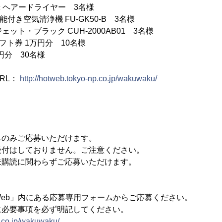
onic ヘアードライヤー 3名様
付き空気清浄機 FU-GK50-B 3名様
R)4 ジェット・ブラック CUH-2000AB01 3名様
フト券 1万円分 10名様
0円分 30名様
RL：
http://hotweb.tokyo-np.co.jp/wakuwaku/
らのみご応募いただけます。
受付はしておりません。ご注意ください。
未購読に関わらずご応募いただけます。
eb」内にある応募専用フォームからご応募ください。
に必要事項を必ず明記してください。
p.co.jp/wakuwaku/