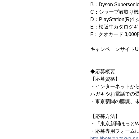
B：Dyson Supers
C：シャープ蚊取り機能
D：PlayStation(
E：松阪牛カタログギ
F：クオカード 3,00
キャンペーンサイトU
◆応募概要
【応募資格】
・インターネットか
ハガキやお電話での
・東京新聞の購読、
【応募方法】
・「東京新聞ほっとW
・応募専用フォーム
http://hotweb.tokyo-n