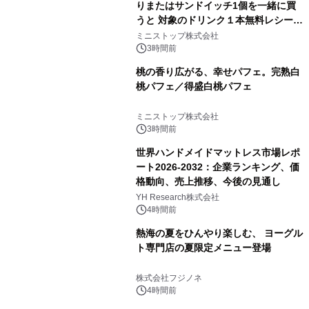
りまたはサンドイッチ1個を一緒に買
うと 対象のドリンク１本無料レシート
クーポンもらえる！※1
ミニストップ株式会社
3時間前
桃の香り広がる、幸せパフェ。完熟白
桃パフェ／得盛白桃パフェ
ミニストップ株式会社
3時間前
世界ハンドメイドマットレス市場レポ
ート2026-2032：企業ランキング、価
格動向、売上推移、今後の見通し
YH Research株式会社
4時間前
熱海の夏をひんやり楽しむ、 ヨーグル
ト専門店の夏限定メニュー登場
株式会社フジノネ
4時間前