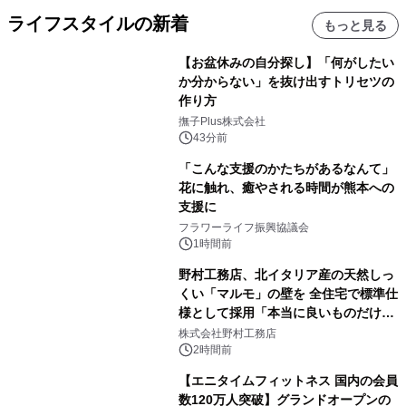
ライフスタイルの新着
もっと見る
【お盆休みの自分探し】「何がしたい
か分からない」を抜け出すトリセツの
作り方
撫子Plus株式会社
43分前
「こんな支援のかたちがあるなんて」
花に触れ、癒やされる時間が熊本への
支援に
フラワーライフ振興協議会
1時間前
野村工務店、北イタリア産の天然しっ
くい「マルモ」の壁を 全住宅で標準仕
様として採用「本当に良いものだけに
こだわる」
株式会社野村工務店
2時間前
【エニタイムフィットネス 国内の会員
数120万人突破】グランドオープンの