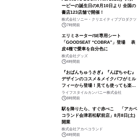
ーピーの誕生日の8月10日より 全国の
書店123店舗で開催！
1
株式会社ソニー・クリエイティブプロダクツ
7時間前
エリミネーター/SE専用シート
「GOODSEAT “COBRA”」登場 表
皮4種で愛車を自分色に
2
株式会社グッズ
4時間前
『おぱんちゅうさぎ』『んぽちゃむ』
デザインのコスメ＆メイクパフがミル
フィーから登場！見ても使っても楽し
3
い、ポップでキュートなコレクショ
ライフスタイルカンパニー株式会社
ン。
8時間前
駅を降りたら、すぐ赤べこ 「アカベ
コランド会津若松駅前店」8月8日(土)
開業
4
株式会社アカベコランド
4時間前