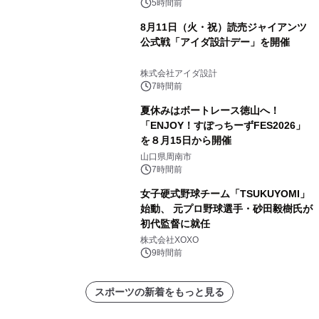
社
放送
5時間前
8月11日（火・祝）読売ジャイアンツ
公式戦「アイダ設計デー」を開催
株式会社アイダ設計
7時間前
夏休みはボートレース徳山へ！
「ENJOY！すぽっちーずFES2026」
を８月15日から開催
山口県周南市
7時間前
女子硬式野球チーム「TSUKUYOMI」
始動、 元プロ野球選手・砂田毅樹氏が
初代監督に就任
株式会社XOXO
9時間前
スポーツの新着をもっと見る