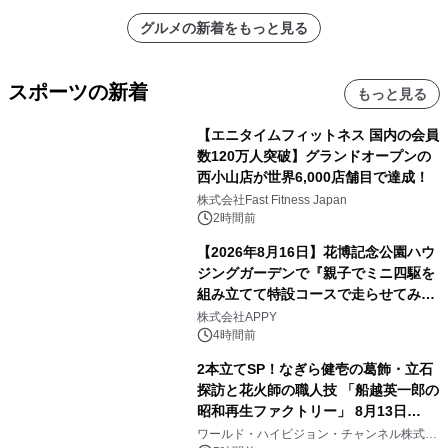
グルメの新着をもっと見る
スポーツの新着
もっと見る
【エニタイムフィットネス 国内の会員
数120万人突破】グランドオープンの
西小山店が世界6,000店舗目で達成！
株式会社Fast Fitness Japan
2時間前
【2026年8月16日】花博記念公園ハウ
ジングガーデンで『親子でミニ四駆を
組み立てて特設コースで走らせてみよ
う！』を開催
株式会社APPY
4時間前
2本立てSP！なぎら健壱の葛飾・立石
探訪と花火師の職人技 「船越英一郎の
昭和再生ファクトリー」 8月13日
（木）よる9時～ BS12 トゥエルビで
ワールド・ハイビジョン・チャンネル株式会