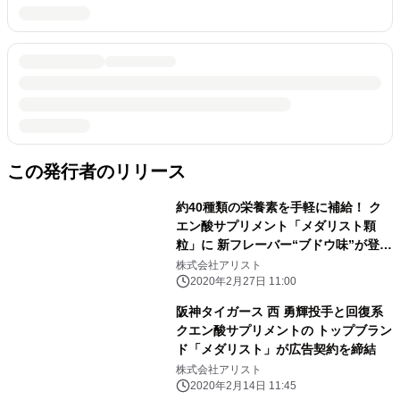
この発行者のリリース
約40種類の栄養素を手軽に補給！ ク
エン酸サプリメント「メダリスト顆
粒」に 新フレーバー“ブドウ味”が登
場、3/2～順次出荷開始
株式会社アリスト
2020年2月27日 11:00
阪神タイガース 西 勇輝投手と回復系
クエン酸サプリメントの トップブラン
ド「メダリスト」が広告契約を締結
株式会社アリスト
2020年2月14日 11:45