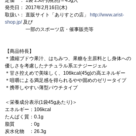
定価 ： 1袋 250円(税別)＝45g入
発売日： 2017年2月16日(木)
取扱い： 直販サイト「ありすとの店」
http://www.arist-
shop.jp/
及び
一部のスポーツ店・催事販売等
【商品特長】
＊濃縮ブドウ果汁、はちみつ、果糖を主原料とし身体への
優しさを考慮したナチュラル系エナジージェル
＊甘さ控えめで美味しく、106kcal(45g)の高エネルギー
＊咀嚼による満足感を得られるやや固めのゼリータイプ
＊携帯しやすい薄型パウチタイプ
＜栄養成分表示(1袋45gあたり)＞
エネルギー：106kcal
たんぱく質：0.1g
脂質 ：0g
炭水化物 ：26.3g