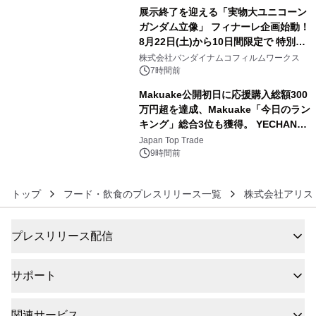
展示終了を迎える「実物大ユニコーン
ガンダム立像」 フィナーレ企画始動！
8月22日(土)から10日間限定で 特別映
5
像『UNICORN GUNDAM Statue ―
株式会社バンダイナムコフィルムワークス
BEYOND POSSIBILITY ―』を上映！
7時間前
Makuake公開初日に応援購入総額300
万円超を達成、Makuake「今日のラン
キング」総合3位も獲得。 YECHAN音
6
浴シンギングボウル第2弾の大型サイ
Japan Top Trade
ズ（XL・2XL・3XL）を先行販売中
9時間前
トップ
フード・飲食のプレスリリース一覧
株式会社アリス
プレスリリース配信
サポート
関連サービス