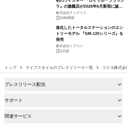
初のウイスキー 『ロイヤル・ブラック
ラ』の旗艦店が2026年6月新宿に誕
5
生 バカルディ ジャパンと連携した
株式会社ティグリス
没入型バー「BAR Arca」
10時間前
進化したトータルステーションのエン
トリーモデル 『GM-120シリーズ』を
発売
6
株式会社トプコン
1日前
トップ
ライフスタイルのプレスリリース一覧
コクヨ株式会
プレスリリース配信
サポート
関連サービス