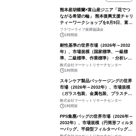
熊本産胡蝶蘭×富山産ジニア「花でつ
ながる希望の輪」 熊本復興支援チャリ
ティーワークショップを8月9日、富
山・射水で開催
フラワーライフ振興協議会
1時間前
耐性基準の世界市場（2026年～2032
年）、市場規模（国家標準、一級標
準、二級標準、作業標準）・分析レポ
ートを発表
株式会社マーケットリサーチセンター
1時間前
スキンケア製品パッケージングの世界
市場（2026年～2032年）、市場規模
（ガラス包装、金属包装、プラスチッ
ク包装、その他）・分析レポートを発
株式会社マーケットリサーチセンター
表
1時間前
PPS集塵バッグの世界市場（2026年～
2032年）、市場規模（円筒形フィルタ
ーバッグ、平袋型フィルターバッグ、
プリーツフィルターバッグ、その