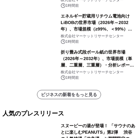
株式会社マーケットリサーチセンター
他）・分析レポートを発表
1時間前
エネルギー貯蔵用リチウム電池向け
LiBOBの世界市場（2026年～2032
年）、市場規模（≥99%、＜99%）・
分析レポートを発表
株式会社マーケットリサーチセンター
1時間前
折り畳み式段ボール紙の世界市場
（2026年～2032年）、市場規模（単
層、二重層、三重層）・分析レポート
を発表
株式会社マーケットリサーチセンター
1時間前
ビジネスの新着をもっと見る
人気のプレスリリース
スヌーピーの湯が登場！ 「サウナのあ
とに楽しむPEANUTS」第2弾 渋谷