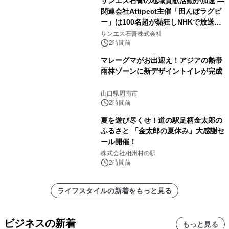
サンエス石膏の地域貢献活動が加速 ―
関連会社Attipect主催「田んぼラグビ
ー」は100名超が熱狂しNHKで放送さ
れました。
サンエス石膏株式会社
2時間前
マレーグマがお出迎え！アジアの熱帯
雨林ゾーンに新デザイントイレが完成
山口県周南市
2時間前
夏を遊び尽くせ！道の駅足柄金太郎の
ふるさと 「金太郎の夏休み」大感謝セ
ール開催！
株式会社相州村の駅
2時間前
ライフスタイルの新着をもっと見る
ビジネスの新着
もっと見る