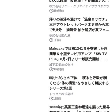
の人気銭湯「改良湯」と期間限定のコ
1
ラボレーション サウナイキタイコラ
株式会社ソニー・クリエイティブプロダクツ
ボグッズも発売決定！
8時間前
帰りの渋滞を避けて「温泉＆サウナ」
三井アウトレットパーク木更津から車
で約5分 湯舞音 袖ケ浦店が夏フェア
2
メニューを提供
株式会社楽久屋
1日前
Makuakeで目標1341％を突破した超
簡単＆小型テレビ用アンプ 「SW TV
Plus」8月7日より一般販売開始！ ケ
3
ーブル1本つなぐだけ、テレビの音が
城下工業株式会社
ぐっと豊かに
9時間前
眠りづらさの正体──寝ると呼吸が弱
くなる"体の構造"をやさしく解説する
シリーズ第1回
4
トラタニ株式会社
1日前
1833年に英国王室御用達を賜った世界