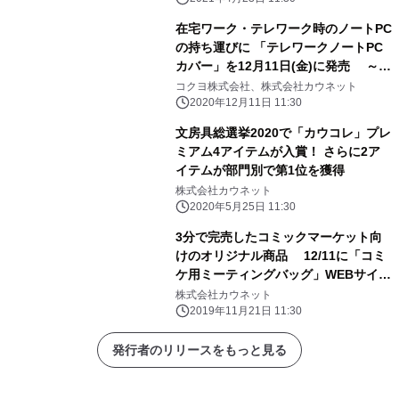
在宅ワーク・テレワーク時のノートPC
の持ち運びに 「テレワークノートPC
カバー」を12月11日(金)に発売 ～持
ち運びから展開までをスムーズに～
コクヨ株式会社、株式会社カウネット
2020年12月11日 11:30
文房具総選挙2020で「カウコレ」プレ
ミアム4アイテムが入賞！ さらに2ア
イテムが部門別で第1位を獲得
株式会社カウネット
2020年5月25日 11:30
3分で完売したコミックマーケット向
けのオリジナル商品 12/11に「コミ
ケ用ミーティングバッグ」WEBサイト
で発売開始！
株式会社カウネット
2019年11月21日 11:30
発行者のリリースをもっと見る