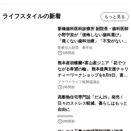
ライフスタイルの新着
もっと見る
新橋歯科医科診療所 副院長・歯科医師
小野宇宙が「後悔しない歯科選び」
「痛くない歯科治療」「不安がない治
療計画」をテーマに専門監修
医療法人財団 興学会
1時間前
熊本産胡蝶蘭×富山産ジニア「花でつ
ながる希望の輪」 熊本復興支援チャリ
ティーワークショップを8月9日、富
山・射水で開催
フラワーライフ振興協議会
1時間前
高断熱住宅専門誌「だん25」発売！
日々のストレス軽減、暮らしはもっと
自由に
jimosumu
2時間前