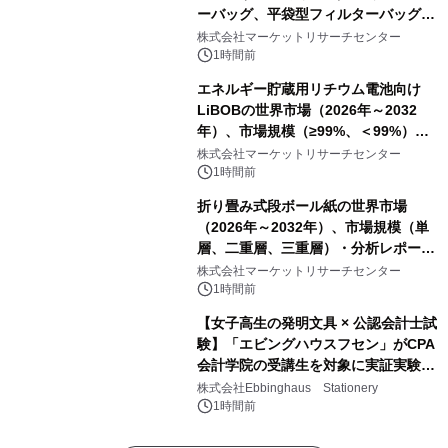
ーバッグ、平袋型フィルターバッグ、
プリーツフィルターバッグ、その
株式会社マーケットリサーチセンター
他）・分析レポートを発表
1時間前
エネルギー貯蔵用リチウム電池向け
LiBOBの世界市場（2026年～2032
年）、市場規模（≥99%、＜99%）・
分析レポートを発表
株式会社マーケットリサーチセンター
1時間前
折り畳み式段ボール紙の世界市場
（2026年～2032年）、市場規模（単
層、二重層、三重層）・分析レポート
を発表
株式会社マーケットリサーチセンター
1時間前
【女子高生の発明文具 × 公認会計士試
験】「エビングハウスフセン」がCPA
会計学院の受講生を対象に実証実験を
実施
株式会社Ebbinghaus Stationery
1時間前