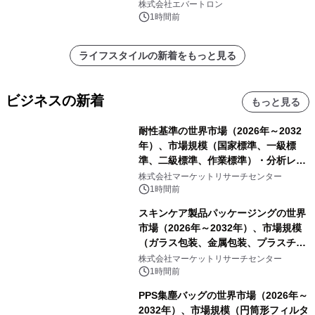
フォトミクスが切り拓く新しい科学の
株式会社エバートロン
地平」を開催
1時間前
ライフスタイルの新着をもっと見る
ビジネスの新着
もっと見る
耐性基準の世界市場（2026年～2032
年）、市場規模（国家標準、一級標
準、二級標準、作業標準）・分析レポ
ートを発表
株式会社マーケットリサーチセンター
1時間前
スキンケア製品パッケージングの世界
市場（2026年～2032年）、市場規模
（ガラス包装、金属包装、プラスチッ
ク包装、その他）・分析レポートを発
株式会社マーケットリサーチセンター
表
1時間前
PPS集塵バッグの世界市場（2026年～
2032年）、市場規模（円筒形フィルタ