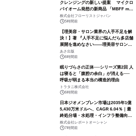
クレンジングの新しい提案 マイクロ
バイオーム発想の新商品 「MBFF mb
クレンジングPRO」を2026年8月6日
株式会社フローリストジャパン
発売
5時間前
【理美容・サロン業界の人手不足を解
決！】著 『人手不足に悩んだら多店舗
展開を進めなさい――理美容サロン
「多店舗展開」の教科書』2026年8月
あさ出版
24日（月）発売
6時間前
眠りづらさの正体──シリーズ第2回 人
は寝ると「腹腔の余白」が消える──
呼吸が弱まる本当の構造的理由
トラタニ株式会社
6時間前
日本ジオメンブレン市場は2035年1億
5,430万米ドルへ、CAGR 6.04％｜最
終処分場・水処理・インフラ整備向け
需要拡大
株式会社レポートオーシャン
7時間前