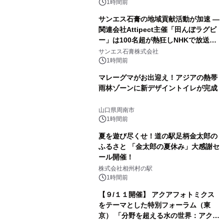
1時間前
サンエス石膏の地域貢献活動が加速 ―
関連会社Attipect主催「田んぼラグビ
ー」は100名超が熱狂しNHKで放送さ
れました。
サンエス石膏株式会社
1時間前
マレーグマがお出迎え！アジアの熱帯
雨林ゾーンに新デザイントイレが完成
山口県周南市
1時間前
夏を遊び尽くせ！道の駅足柄金太郎の
ふるさと 「金太郎の夏休み」大感謝セ
ール開催！
株式会社相州村の駅
1時間前
【９/１１開催】 アクアフォトミクス
をテーマとした特別フォーラム（東
京） 「分野を超える水の世界：アクア