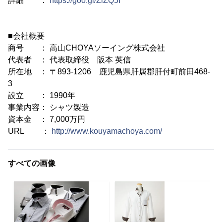
詳細 ：
https://goo.gl/ZiZQ5I
■会社概要
商号 ： 高山CHOYAソーイング株式会社
代表者 ： 代表取締役 阪本 英信
所在地 ： 〒893-1206 鹿児島県肝属郡肝付町前田468-
3
設立 ： 1990年
事業内容： シャツ製造
資本金 ： 7,000万円
URL ：
http://www.kouyamachoya.com/
すべての画像