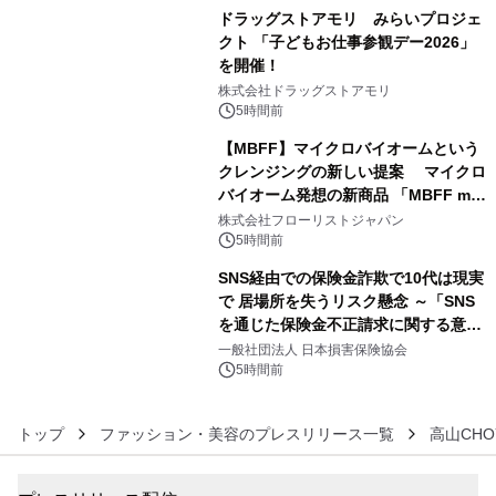
ドラッグストアモリ みらいプロジェ
クト 「子どもお仕事参観デー2026」
を開催！
4
株式会社ドラッグストアモリ
5時間前
【MBFF】マイクロバイオームという
クレンジングの新しい提案 マイクロ
バイオーム発想の新商品 「MBFF mb
5
クレンジングPRO」を2026年8月6日
株式会社フローリストジャパン
発売
5時間前
SNS経由での保険金詐欺で10代は現実
で 居場所を失うリスク懸念 ～「SNS
を通じた保険金不正請求に関する意識
6
調査」を実施、 認知度の低さも浮き彫
一般社団法人 日本損害保険協会
りに～
5時間前
トップ
ファッション・美容のプレスリリース一覧
高山CH