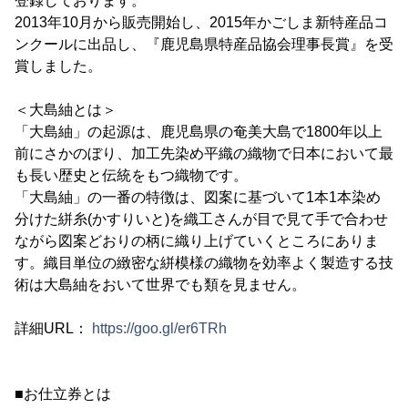
登録しております。
2013年10月から販売開始し、2015年かごしま新特産品コ
ンクールに出品し、『鹿児島県特産品協会理事長賞』を受
賞しました。
＜大島紬とは＞
「大島紬」の起源は、鹿児島県の奄美大島で1800年以上
前にさかのぼり、加工先染め平織の織物で日本において最
も長い歴史と伝統をもつ織物です。
「大島紬」の一番の特徴は、図案に基づいて1本1本染め
分けた絣糸(かすりいと)を織工さんが目で見て手で合わせ
ながら図案どおりの柄に織り上げていくところにありま
す。織目単位の緻密な絣模様の織物を効率よく製造する技
術は大島紬をおいて世界でも類を見ません。
詳細URL：
https://goo.gl/er6TRh
■お仕立券とは