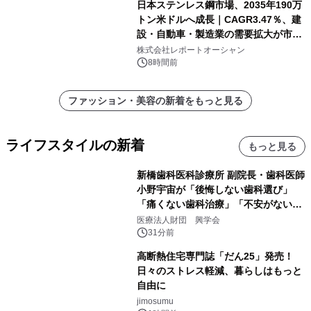
日本ステンレス鋼市場、2035年190万
トン米ドルへ成長｜CAGR3.47％、建
設・自動車・製造業の需要拡大が市場
を牽引
株式会社レポートオーシャン
8時間前
ファッション・美容の新着をもっと見る
ライフスタイルの新着
もっと見る
新橋歯科医科診療所 副院長・歯科医師
小野宇宙が「後悔しない歯科選び」
「痛くない歯科治療」「不安がない治
療計画」をテーマに専門監修
医療法人財団 興学会
31分前
高断熱住宅専門誌「だん25」発売！
日々のストレス軽減、暮らしはもっと
自由に
jimosumu