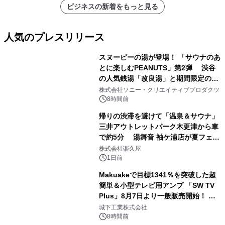
ビジネスの新着をもっと見る
人気のプレスリリース
スヌーピーの湯が登場！ 「サウナのあ
とに楽しむPEANUTS」第2弾 渋谷
の人気銭湯「改良湯」と期間限定のコ
1
ラボレーション サウナイキタイコラ
株式会社ソニー・クリエイティブプロダクツ
ボグッズも発売決定！
8時間前
帰りの渋滞を避けて「温泉＆サウナ」
三井アウトレットパーク木更津から車
で約5分 湯舞音 袖ケ浦店が夏フェア
2
メニューを提供
株式会社楽久屋
1日前
Makuakeで目標1341％を突破した超
簡単＆小型テレビ用アンプ 「SW TV
Plus」8月7日より一般販売開始！ ケ
3
ーブル1本つなぐだけ、テレビの音が
城下工業株式会社
ぐっと豊かに
8時間前