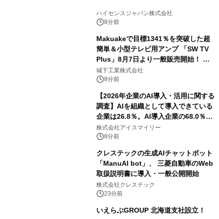
ハイセンスジャパン株式会社
8分前
Makuakeで目標1341％を突破した超
簡単＆小型テレビ用アンプ 「SW TV
Plus」8月7日より一般販売開始！ ケ
ーブル1本つなぐだけ、テレビの音が
城下工業株式会社
ぐっと豊かに
8分前
【2026年企業のAI導入・活用に関する
調査】AIを組織として導入できている
企業は26.8％。AI導入企業の68.0％
が、自社でのAI導入・活用は「上手く
株式会社アイスマイリー
いっている」と回答
8分前
クレステックの生成AIチャットボット
「ManuAI bot」、 三菱自動車のWeb
取扱説明書に導入・一般公開開始
株式会社クレステック
23分前
いえらぶGROUP 北海道支社設立！