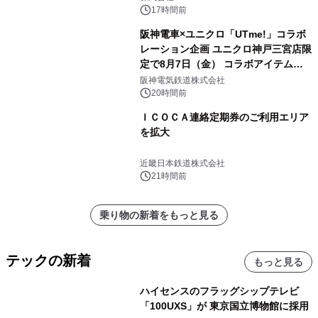
メニューが展開されます
17時間前
阪神電車×ユニクロ「UTme!」コラボ
レーション企画 ユニクロ神戸三宮店限
定で8月7日（金） コラボアイテムが
発売決定！
阪神電気鉄道株式会社
20時間前
ＩＣＯＣＡ連絡定期券のご利用エリア
を拡大
近畿日本鉄道株式会社
21時間前
乗り物の新着をもっと見る
テックの新着
もっと見る
ハイセンスのフラッグシップテレビ
「100UXS」が 東京国立博物館に採用