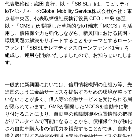
代表取締役：織田 貴行、以下「SBISL」)は、モビリティ
IoTベンチャーのGlobal Mobility Service株式会社(本社：東
京都中央区、代表取締役社長執行役員 CEO：中島 徳至、
以下「GMS」)が開発した革新的なIoT端末「MCCS」を活
用し、債権保全力を強化しながら、新興国における貧困・
環境問題の解決をサポートすることをテーマとするローン
ファンド「SBISLテレマティクスローンファンド1号」を
組成し、運用を開始いたしましたので、お知らせいたしま
す。
一般的に新興国においては、信用情報機関の仕組み等、先
進国のように金融サービスを提供するための環境が整って
いないことが多く、借入等の金融サービスを受けられる層
が限られています。GMSが開発したMCCSを自動車に取
り付けることにより、自動車の遠隔制御や位置情報の把握
がリアルタイムで可能になることから、債権保全力が強化
され自動車購入者の信用力を補完することができ、自動車
購入者に対する融資や割賦販売等の金融サービスの提供が