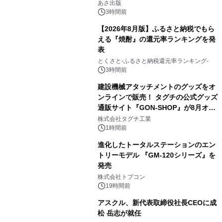
養としての蕎麦』2026年8月25日
あさ出版
（火）発売
3時間前
【2026年8月版】ふるさと納税でもら
える『焼酎』の還元率ランキングを発
表
3
とくさと-ふるさと納税還元率ランキング-
3時間前
建設機械アタッチメントのグッズをオ
ンラインで販売！ タグチの公式グッズ
通販サイト『GON-SHOP』が8月オー
4
プン
株式会社タグチ工業
1時間前
進化したトータルステーションのエン
トリーモデル 『GM-120シリーズ』を
発売
5
株式会社トプコン
19時間前
アスクル、新代表取締役社長CEOに成
松 岳志が就任