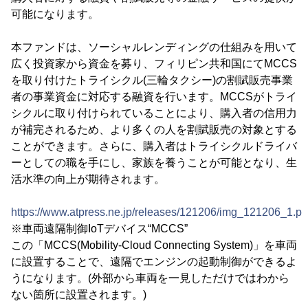
可能になります。
本ファンドは、ソーシャルレンディングの仕組みを用いて
広く投資家から資金を募り、フィリピン共和国にてMCCS
を取り付けたトライシクル(三輪タクシー)の割賦販売事業
者の事業資金に対応する融資を行います。MCCSがトライ
シクルに取り付けられていることにより、購入者の信用力
が補完されるため、より多くの人を割賦販売の対象とする
ことができます。さらに、購入者はトライシクルドライバ
ーとしての職を手にし、家族を養うことが可能となり、生
活水準の向上が期待されます。
https://www.atpress.ne.jp/releases/121206/img_121206_1.p
※車両遠隔制御IoTデバイス“MCCS”
この「MCCS(Mobility-Cloud Connecting System)」を車両
に設置することで、遠隔でエンジンの起動制御ができるよ
うになります。(外部から車両を一見しただけではわから
ない箇所に設置されます。)