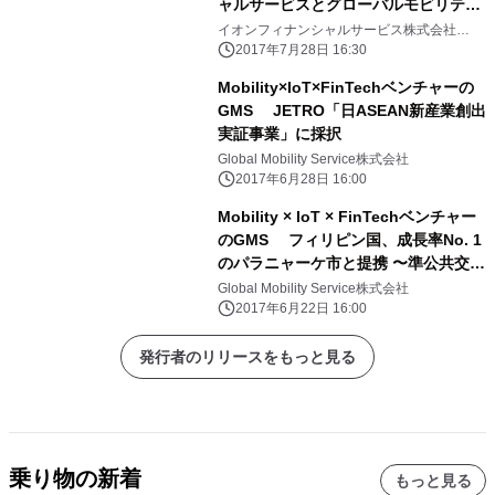
ャルサービスとグローバルモビリティ
サービス、 画期的なオートローン創造
イオンフィナンシャルサービス株式会社
Global Mobility Service株式会社
の協業で合意
2017年7月28日 16:30
Mobility×IoT×FinTechベンチャーの
GMS JETRO「日ASEAN新産業創出
実証事業」に採択
Global Mobility Service株式会社
2017年6月28日 16:00
Mobility × IoT × FinTechベンチャー
のGMS フィリピン国、成長率No. 1
のパラニャーケ市と提携 〜準公共交通
機関である三輪タクシーの ドライバー
Global Mobility Service株式会社
就業希望者に、低所得者層でも新型車
2017年6月22日 16:00
両が 入手可能となるFinTechサービス
を提供〜
発行者のリリースをもっと見る
乗り物の新着
もっと見る