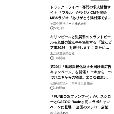
トラックドライバー専門の求人情報サ
イト 「ブルル」がラジオCMを開始
MBSラジオ『ありがとう浜村淳です』
にて8月1日(土)より
物流企画サポート株式会社
53分前
キリンビールと滋賀県のクラフトビー
ル＆老舗の近江牛を堪能する 「近江ビ
ア電2026」を運行します！ 新たに
「長濱浪漫ビール」が参加！キリン一
近江鉄道株式会社
番搾り飲み放題が復活！
1時間前
第20回「地球温暖化防止全国鉄道広告
キャンペーン」を開催！ エキから つ
づけエキからの物語。エコな鉄道とと
もに。
公益社団法人日本鉄道広告協会
1時間前
『FUNBOO(ファンブー)』が、スシロ
ーとGAZOO Racing 初コラボキャン
ペーンに登場 全国のスシロー店舗で
GR 4車種の FUNBOO(ミニカー)付き
株式会社JAM