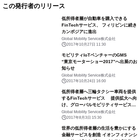
この発行者のリリース
低所得者層が自動車を購入できる
FinTechサービス、 フィリピンに続き
カンボジアに進出
Global Mobility Service株式会社
2017年10月27日 11:30
モビリティIoTベンチャーのGMS
“東京モーターショー2017”へ出展のお
知らせ
Global Mobility Service株式会社
2017年10月24日 16:00
低所得者層へ三輪タクシー車両を提供
するFinTechサービス 提供拡大へ向
け、グローバルモビリティサービス
フィリピン首都圏都市5都市目となる
Global Mobility Service株式会社
ナボタス市と提携
2017年8月3日 15:30
世界の低所得者層の生活を豊かにする
金融サービスを創造 イオンフィナンシ