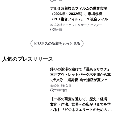
アルミ蒸着複合フィルムの世界市場
（2026年～2032年）、市場規模
（PET複合フィルム、PE複合フィル
ム、CPP複合フィルム、その他）・分
株式会社マーケットリサーチセンター
析レポートを発表
8分前
ビジネスの新着をもっと見る
人気のプレスリリース
帰りの渋滞を避けて「温泉＆サウナ」
三井アウトレットパーク木更津から車
で約5分 湯舞音 袖ケ浦店が夏フェア
1
メニューを提供
株式会社楽久屋
23時間前
【一杯の蕎麦を通して、歴史・経済・
文化・作法、世界への広がりまでを学
べる】『ビジネスエリートのための 教
2