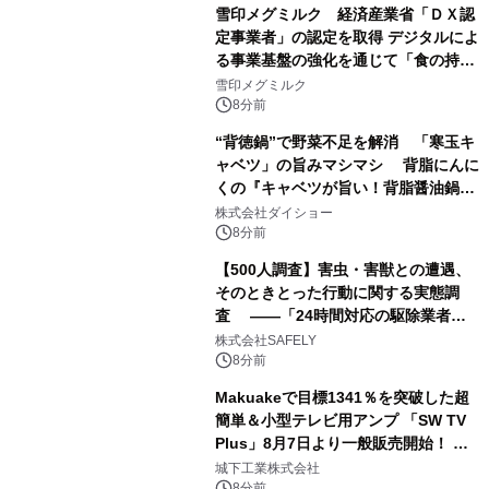
雪印メグミルク 経済産業省「ＤＸ認
定事業者」の認定を取得 デジタルによ
る事業基盤の強化を通じて「食の持続
性」を実現
雪印メグミルク
8分前
“背徳鍋”で野菜不足を解消 「寒玉キ
ャベツ」の旨みマシマシ 背脂にんに
くの『キャベツが旨い！背脂醤油鍋ス
ープ』発売
株式会社ダイショー
8分前
【500人調査】害虫・害獣との遭遇、
そのときとった行動に関する実態調
査 ――「24時間対応の駆除業者」
の存在、70.8％が知らなかった――
株式会社SAFELY
8分前
Makuakeで目標1341％を突破した超
簡単＆小型テレビ用アンプ 「SW TV
Plus」8月7日より一般販売開始！ ケ
ーブル1本つなぐだけ、テレビの音が
城下工業株式会社
ぐっと豊かに
8分前