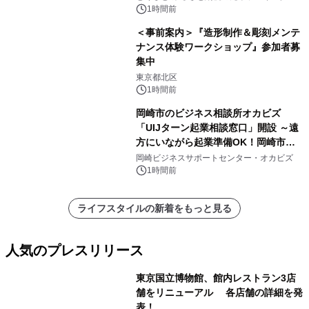
1時間前
＜事前案内＞『造形制作＆彫刻メンテ
ナンス体験ワークショップ』参加者募
集中
東京都北区
1時間前
岡崎市のビジネス相談所オカビズ
「UIJターン起業相談窓口」開設 ～遠
方にいながら起業準備OK！岡崎市を
挑戦者があつまるまちに～
岡崎ビジネスサポートセンター・オカビズ
1時間前
ライフスタイルの新着をもっと見る
人気のプレスリリース
東京国立博物館、館内レストラン3店
舗をリニューアル 各店舗の詳細を発
表！