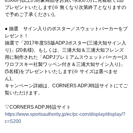
6,000円以上の対象商品をお買い求めの方に先着順で1部
プレゼントいたします(※ 無くなり次第終了となりますの
で予めご了承ください)。
● 抽選 サイン入りのポスター／スウェットパーカーをプ
レゼント！
抽選で「2017年度SS版ADPJポスター(三浦大知サイン入
り)」(20名様)、もしくは、三浦大知＆三浦大知フレンズ
用に制作された「ADPJプレミアムスウェットパーカー(ス
ワロフスキー社製ワッペン付き＆三浦大知サイン入り)」
(5名様)をプレゼントいたします(※ サイズは選べませ
ん)。
キャンペーン詳細は、CORNERS ADPJ特設サイトにてご
覧いただけます。
▽CORNERS ADPJ特設サイト
https://www.sportsauthority.jp/ec/pc-corn/display/display/?
c=S200