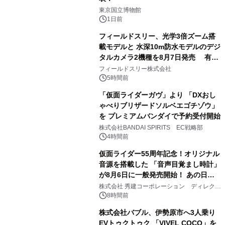
1
東京国立博物館
1日前
フィールドスリー、光学3倍ズーム搭
載モデルと 水深10m防水モデルのデジ
タルカメラ2機種を8月7日発売 有効
2
約1300万画素、用途別に選べるコンデ
フィールドスリー株式会社
ジ新登場
5時間前
「仮面ライダーガヴ」より 「DXおし
ゃべりブリザードソルベエゴチゾウ」
を プレミアムバンダイで予約受付開始
3
株式会社BANDAI SPIRITS EC戦略部
4時間前
仮面ライダー55周年記念！オリジナル
音源を搭載した 「音声目覚まし時計」
が8月6日に一般発売開始！ あの日の
4
大興奮が今甦る
株式会社 秀建コーポレーション ディレクト
アートギャラリー
8時間前
株式会社バブル、伊勢原市へ3人乗り
EVトゥクトゥク 「VIVEL COCO」を