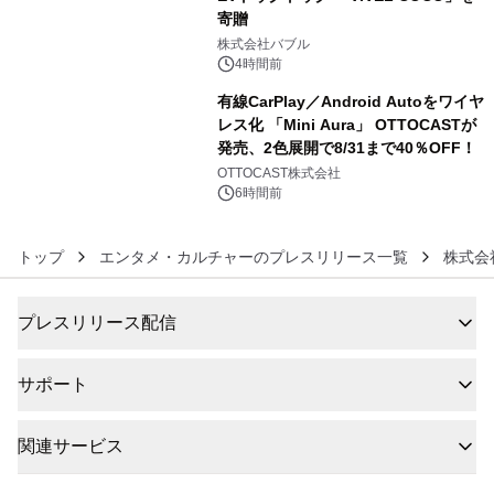
寄贈
5
株式会社バブル
4時間前
有線CarPlay／Android Autoをワイヤ
レス化 「Mini Aura」 OTTOCASTが
発売、2色展開で8/31まで40％OFF！
6
OTTOCAST株式会社
6時間前
トップ
エンタメ・カルチャーのプレスリリース一覧
株式会
プレスリリース配信
サポート
関連サービス