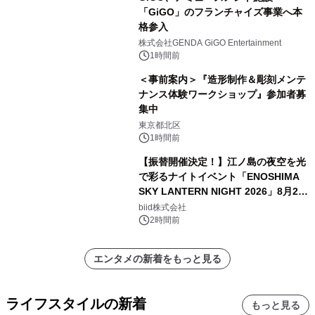
「GiGO」のフランチャイズ事業へ本
格参入
株式会社GENDA GiGO Entertainment
1時間前
＜事前案内＞『造形制作＆彫刻メンテ
ナンス体験ワークショップ』参加者募
集中
東京都北区
1時間前
【振替開催決定！】江ノ島の夜空を光
で彩るナイトイベント「ENOSHIMA
SKY LANTERN NIGHT 2026」8月22
日(土)振替開催＆受付スタート！
biid株式会社
2時間前
エンタメの新着をもっと見る
ライフスタイルの新着
もっと見る