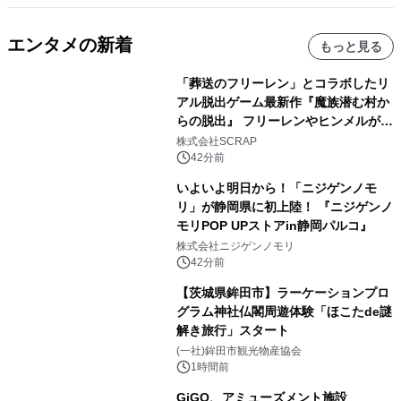
エンタメの新着
もっと見る
「葬送のフリーレン」とコラボしたリ
アル脱出ゲーム最新作『魔族潜む村か
らの脱出』 フリーレンやヒンメルが武
器を手に魔族を見据える描き下ろしメ
株式会社SCRAP
インビジュアル公開
42分前
いよいよ明日から！「ニジゲンノモ
リ」が静岡県に初上陸！ 『ニジゲンノ
モリPOP UPストアin静岡パルコ』
株式会社ニジゲンノモリ
42分前
【茨城県鉾田市】ラーケーションプロ
グラム神社仏閣周遊体験「ほこたde謎
解き旅行」スタート
(一社)鉾田市観光物産協会
1時間前
GiGO、アミューズメント施設