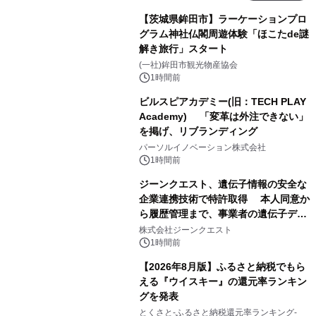
【茨城県鉾田市】ラーケーションプロ
グラム神社仏閣周遊体験「ほこたde謎
解き旅行」スタート
(一社)鉾田市観光物産協会
1時間前
ビルスピアカデミー(旧：TECH PLAY
Academy) 「変革は外注できない」
を掲げ、リブランディング
パーソルイノベーション株式会社
1時間前
ジーンクエスト、遺伝子情報の安全な
企業連携技術で特許取得 本人同意か
ら履歴管理まで、事業者の遺伝子デー
タ活用を支援
株式会社ジーンクエスト
1時間前
【2026年8月版】ふるさと納税でもら
える『ウイスキー』の還元率ランキン
グを発表
とくさと-ふるさと納税還元率ランキング-