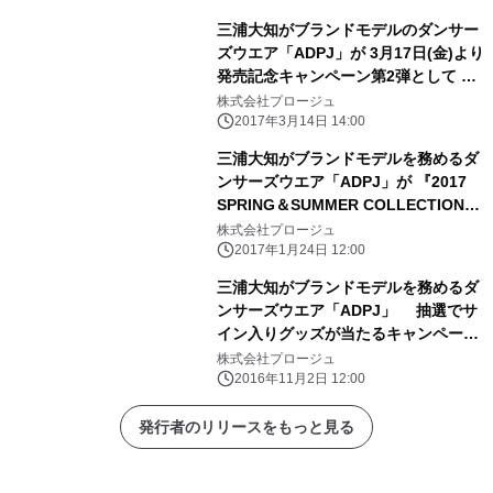
三浦大知がブランドモデルのダンサー
ズウエア「ADPJ」が 3月17日(金)より
発売記念キャンペーン第2弾として バ
ンダナを先着200名様限定プレゼント
株式会社プロージュ
を実施 さらにスペシャルプレゼント
2017年3月14日 14:00
も！
三浦大知がブランドモデルを務めるダ
ンサーズウエア「ADPJ」が 『2017
SPRING＆SUMMER COLLECTION』
を2月4日に発売
株式会社プロージュ
2017年1月24日 12:00
三浦大知がブランドモデルを務めるダ
ンサーズウエア「ADPJ」 抽選でサ
イン入りグッズが当たるキャンペーン
実施
株式会社プロージュ
2016年11月2日 12:00
発行者のリリースをもっと見る