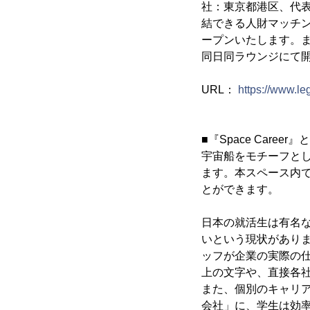
社：東京都港区、代表
結できる人財マッチングサ
ープンいたします。ま
同日同ラウンジにて
URL：
https://www.le
■『Space Career
宇宙船をモチーフとした
ます。本スペース内
とができます。
日本の就活生は有名
いという現状があり
ッフが企業の実際の
上の文字や、直接各
また、個別のキャリ
会社」に、学生は効