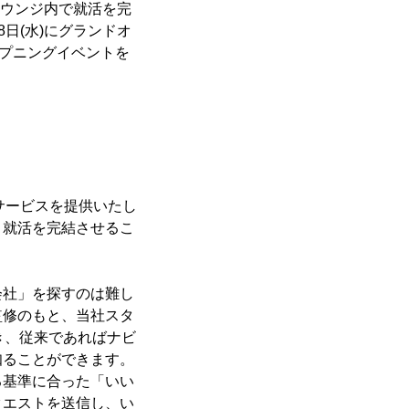
ラウンジ内で就活を完
月8日(水)にグランドオ
ープニングイベントを
グサービスを提供いたし
、就活を完結させるこ
会社」を探すのは難し
監修のもと、当社スタ
き、従来であればナビ
知ることができます。
る基準に合った「いい
クエストを送信し、い