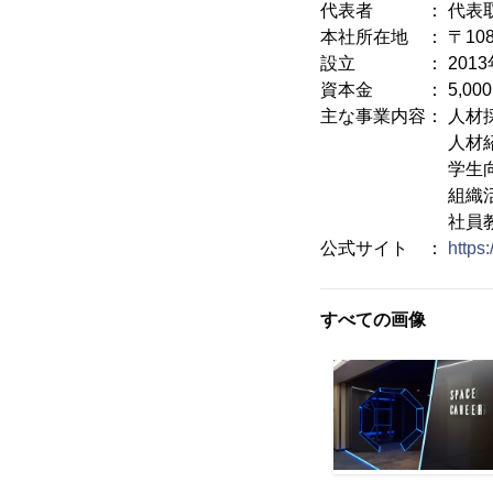
代表者 ： 代表取締
本社所在地 ： 〒108
設立 ： 2013年
資本金 ： 5,000,
主な事業内容： 人材
人材紹介事業(13-ユ
学生向けキャリア
組織活性コン
社員教育コン
公式サイト ：
https
すべての画像