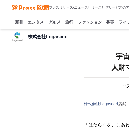
プレスリリース/ニュースリリース配信サービスの
新着
エンタメ
グルメ
旅行
ファッション・美容
ライ
株式会社Legaseed
宇
人財
～
株式会社Legaseed
店舗
「はたらくを、しあわ