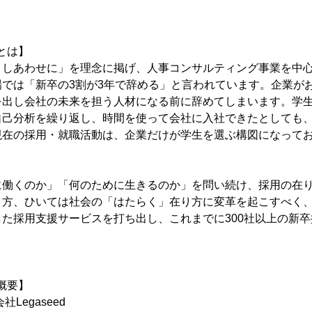
dとは】
、しあわせに」を理念に掲げ、人事コンサルティング事業を中
場では「新卒の3割が3年で辞める」と言われています。企業が
を出し会社の未来を担う人材になる前に辞めてしまいます。学
自己分析を繰り返し、時間を使って会社に入社できたとしても
現在の採用・就職活動は、企業だけが学生を選ぶ構図になって
に働くのか」「何のために生きるのか」を問い続け、採用の在
り方、ひいては社会の「はたらく」在り方に変革を起こすべく
た採用支援サービスを打ち出し、これまでに300社以上の新
d概要】
egaseed