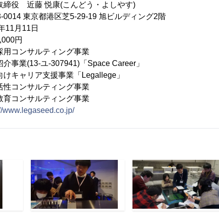
役 近藤 悦康(こんどう・よしやす)
-0014 東京都港区芝5-29-19 旭ビルディング2階
11月11日
000円
採用コンサルティング事業
-307941)「Space Career」
支援事業「Legallege」
サルティング事業
サルティング事業
://www.legaseed.co.jp/