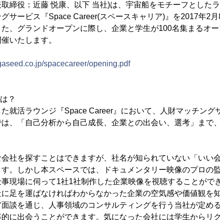
取締役：近藤 悦康、以下 当社)は、宇宙船をモチーフとした
ービス『Space Career(スペースキャリア)』を2017年2
た、グランドオープンに際し、企業と学生が100名集まるオ
開催いたします。
gaseed.co.jp/spacecareer/opening.pdf
』とは？
就活ラウンジ『Space Career』において、人財マッチン
では、「自己分析から自己成長、企業との出会い、選考」まで
な会社を探すことはできますが、社名が知られていない「いい
ます。しかし本スペースでは、ドキュメンタリー映像のプロの
仕事現場に伺って1社1社制作した企業映像を視聴することがで
社に足を運ばなければわからなかった企業の空気感や価値観を
ア面談を通じ、人事領域のコンサルティングを行う当社が定め
率的に出会うことができます。気になった会社には学生からリ