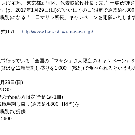
ン(所在地：東京都新宿区、代表取締役社長：宗片 一英)が運
は、2017年1月29日(日)の“いいにくの日”限定で通常約4,80
0円(税別)になる「一日マサシ所長」キャンペーンを開催いたしま
式URL：
http://www.basashiya-masashi.jp/
常行っている『全国の「マサシ」さん限定のキャンペーン』を、
贅沢な12種馬刺し盛りを1,000円(税別)で食べられるというも
29日(日)
:30
の予約の方限定(予約1組1皿)
種馬刺し盛り(通常約4,800円相当)を
別)で提供
5600