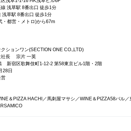
草1-1-16 HK浅草ビル6F
 浅草駅 8番出口 徒歩1分
駅 8番出口 徒歩1分
営・メトロ)から67m
ンワン(SECTION ONE CO.,LTD)
社長 宗片 一英
21 新宿区歌舞伎町1-12-2 第58東京ビル1階・2階
月28日
経営
E＆PIZZA HACHI／馬刺屋マサシ／WINE＆PIZZA58バ
ARSAMICO