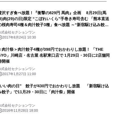
贅沢すぎ食べ放題！『衝撃の829円 馬肉』企画 8月29日(馬
(8)肉(29)の日)限定 “こぼれいくら”手巻き寿司含む 「熊本直送
の桜肉寿司4種＆肉汁餃子3種」食べ放題 ～“新宿駆け込み餃
子”にて2017年8月29日(火)PM22:00開催～
株式会社セクションワン
2017年8月24日 10:30
＜肉汁祭＞肉汁餃子4種が398円でおかわりし放題！ 「THE
GYO」川崎店・名古屋 名駅東口店で 1月29日・30日に2店舗同
時開催
株式会社セクションワン
2017年1月27日 11:00
“いい肉の日” 餃子が430円でおかわりし放題 「新宿駆け込
み餃子」で11月29・30日に「肉汁祭」開催
株式会社セクションワン
2016年11月28日 18:00