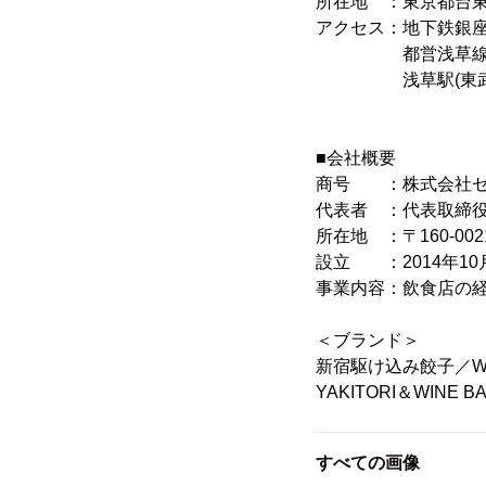
所在地 ：東京都台東区浅
アクセス：地下鉄銀座線
都営浅草線 浅草
浅草駅(東武・都
■会社概要
商号 ：株式会社セクショ
代表者 ：代表取締役
所在地 ：〒160-00
設立 ：2014年10
事業内容：飲食店の
＜ブランド＞
新宿駆け込み餃子／WIN
YAKITORI＆WINE B
すべての画像