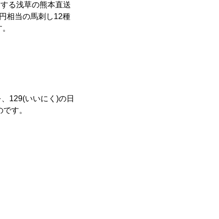
営する浅草の熊本直送
0円相当の馬刺し12種
す。
129(いいにく)の日
のです。