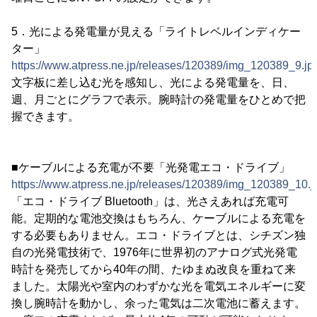
5．光による発電量が見える「ライトレベルインディケー
ター」
https://www.atpress.ne.jp/releases/120389/img_120389_9.jp
文字板に差し込む光を感知し、光による発電量を、日、
週、月ごとにグラフで表示。腕時計の発電量をひとめで把
握できます。
■ケーブルによる充電が不要「光発電エコ・ドライブ」
https://www.atpress.ne.jp/releases/120389/img_120389_10.j
「エコ・ドライブ Bluetooth」は、光さえあれば充電可
能。定期的な電池交換はもちろん、ケーブルによる充電を
する必要もありません。エコ・ドライブとは、シチズン独
自の光発電技術で、1976年に世界初のアナログ式光発電
時計を発売してから40年の間、たゆまぬ改良を重ねて来
ました。太陽光や室内のわずかな光を電気エネルギーに変
換し腕時計を動かし、余った電気は二次電池に蓄えます。