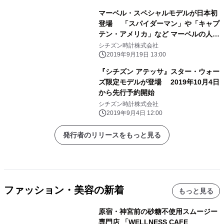
ィズニープリンセスをイメージした3
マーベル・スペシャルモデルが日本初
モデル～ 2019年11月下旬発売予定
登場 「スパイダーマン」や「キャプ
テン・アメリカ」など マーベルの人気
キャラクターをモチーフにした全9モ
シチズン時計株式会社
デルを 2019年10月下旬発売
2019年9月19日 13:00
『シチズン アテッサ』スター・ウォー
ズ限定モデルが登場 2019年10月4日
から先行予約開始
シチズン時計株式会社
2019年9月4日 12:00
発行者のリリースをもっと見る
ファッション・美容の新着
もっと見る
原宿・神宮前の砂糖不使用スムージー
専門店 「WELLNESS CAFE