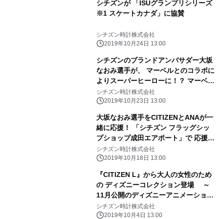
シチズンが 「ISUグランプリシリーズ
※1 スケートカナダ」に協賛
シチズン時計株式会社
2019年10月24日 13:00
シチズンのブランドアンバサダー大坂
なおみ選手が、 マーベルとのコラボに
よりスーパーヒーローに！？ マーベル
描き下ろしによる、大坂なおみ選手の
シチズン時計株式会社
オリジナル・キャラクターグッズが当
2019年10月23日 13:00
たる！ 「シチズン エコ・ドライブ
大坂なおみ選手をCITIZENとANAが一
703(ナオミ)キャンペーン」 2019年11
緒に応援！ 「シチズン フラッグシッ
月20日にスタート
プショップ成田エアポート」で 応援キ
ャンペーンを実施
シチズン時計株式会社
2019年10月18日 13:00
『CITIZEN L』から大人の女性のため
の ディズニーコレクション登場 ～
11月公開のディズニーアニメーション
映画最新作 『アナと雪の女王2』の世
シチズン時計株式会社
界を表現した2モデル～ ～3人のデ
2019年10月4日 13:00