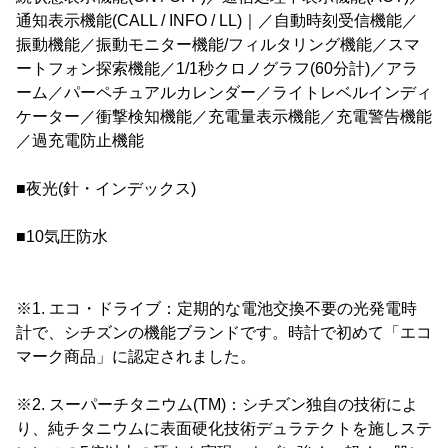
通知表示機能(CALL / INFO / LL)｜／自動時刻受信機能／
振動機能／振動モニター機能/フィルタリング機能／スマ
ートフォン探索機能／1/1秒クロノグラフ(60分計)／アラ
ーム／パーペチュアルカレンダー／ライトレベルインディ
ケーター／衝撃検知機能／充電量表示機能／充電警告機能
／過充電防止機能
■夜光(針・インデックス)
■10気圧防水
※1. エコ・ドライブ：定期的な電池交換不要の光発電時
計で、シチズンの機能ブランドです。時計で初めて「エコ
マーク商品」に認定されました。
※2. スーパーチタニウム(TM)：シチズン独自の技術によ
り、純チタニウムに表面硬化技術デュラテクトを施しステ