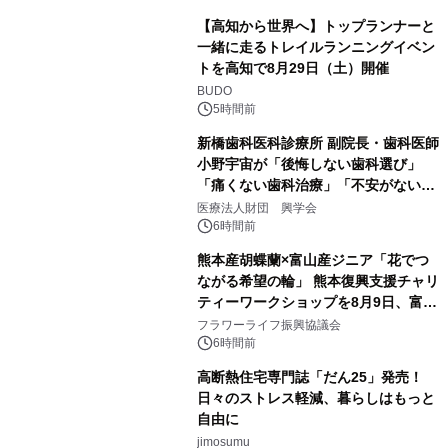
【高知から世界へ】トップランナーと
一緒に走るトレイルランニングイベン
トを高知で8月29日（土）開催
BUDO
5時間前
新橋歯科医科診療所 副院長・歯科医師
小野宇宙が「後悔しない歯科選び」
「痛くない歯科治療」「不安がない治
療計画」をテーマに専門監修
医療法人財団 興学会
6時間前
熊本産胡蝶蘭×富山産ジニア「花でつ
ながる希望の輪」 熊本復興支援チャリ
ティーワークショップを8月9日、富
山・射水で開催
フラワーライフ振興協議会
6時間前
高断熱住宅専門誌「だん25」発売！
日々のストレス軽減、暮らしはもっと
自由に
jimosumu