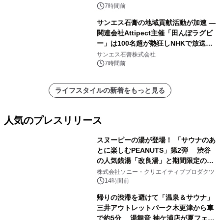
7時間前
サンエス石膏の地域貢献活動が加速 ―
関連会社Attipect主催「田んぼラグビ
ー」は100名超が熱狂しNHKで放送さ
れました。
サンエス石膏株式会社
7時間前
ライフスタイルの新着をもっと見る
人気のプレスリリース
スヌーピーの湯が登場！ 「サウナのあ
とに楽しむPEANUTS」第2弾 渋谷
の人気銭湯「改良湯」と期間限定のコ
1
ラボレーション サウナイキタイコラ
株式会社ソニー・クリエイティブプロダクツ
ボグッズも発売決定！
14時間前
帰りの渋滞を避けて「温泉＆サウナ」
三井アウトレットパーク木更津から車
で約5分 湯舞音 袖ケ浦店が夏フェア