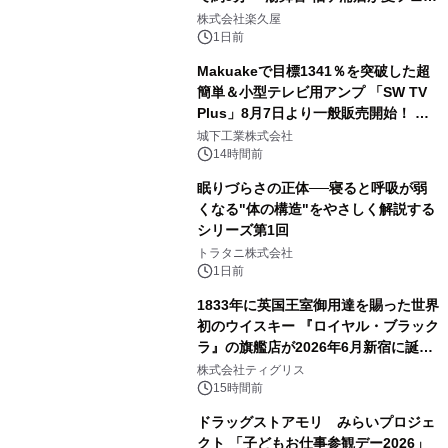
2
メニューを提供
株式会社楽久屋
1日前
Makuakeで目標1341％を突破した超
簡単＆小型テレビ用アンプ 「SW TV
Plus」8月7日より一般販売開始！ ケ
3
ーブル1本つなぐだけ、テレビの音が
城下工業株式会社
ぐっと豊かに
14時間前
眠りづらさの正体──寝ると呼吸が弱
くなる"体の構造"をやさしく解説する
シリーズ第1回
4
トラタニ株式会社
1日前
1833年に英国王室御用達を賜った世界
初のウイスキー 『ロイヤル・ブラック
ラ』の旗艦店が2026年6月新宿に誕
5
生 バカルディ ジャパンと連携した
株式会社ティグリス
没入型バー「BAR Arca」
15時間前
ドラッグストアモリ みらいプロジェ
クト 「子どもお仕事参観デー2026」