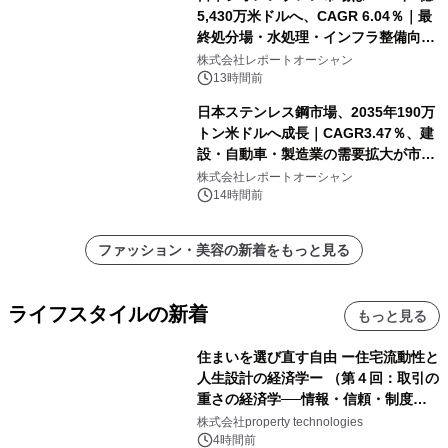
5,430万米ドルへ、CAGR 6.04％｜最
終処分場・水処理・インフラ整備向け
需要拡大
株式会社レポートオーシャン
13時間前
日本ステンレス鋼市場、2035年190万
トン米ドルへ成長｜CAGR3.47％、建
設・自動車・製造業の需要拡大が市場
を牽引
株式会社レポートオーシャン
14時間前
ファッション・美容の新着をもっと見る
ライフスタイルの新着
もっと見る
住まいを選び直す自由 ー住宅流動性と
人生設計の経済学ー （第４回：取引の
重さの経済学──情報・信頼・制度を
PropTechはどう組み替えるか）｜
株式会社property technologies
PropTech-Lab
4時間前