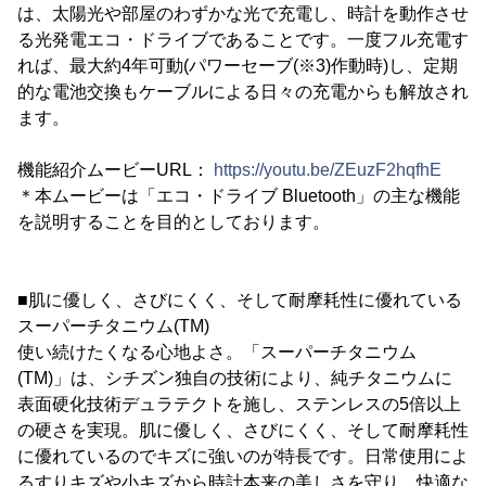
は、太陽光や部屋のわずかな光で充電し、時計を動作させ
る光発電エコ・ドライブであることです。一度フル充電す
れば、最大約4年可動(パワーセーブ(※3)作動時)し、定期
的な電池交換もケーブルによる日々の充電からも解放され
ます。
機能紹介ムービーURL：
https://youtu.be/ZEuzF2hqfhE
＊本ムービーは「エコ・ドライブ Bluetooth」の主な機能
を説明することを目的としております。
■肌に優しく、さびにくく、そして耐摩耗性に優れている
スーパーチタニウム(TM)
使い続けたくなる心地よさ。「スーパーチタニウム
(TM)」は、シチズン独自の技術により、純チタニウムに
表面硬化技術デュラテクトを施し、ステンレスの5倍以上
の硬さを実現。肌に優しく、さびにくく、そして耐摩耗性
に優れているのでキズに強いのが特長です。日常使用によ
るすりキズや小キズから時計本来の美しさを守り、快適な