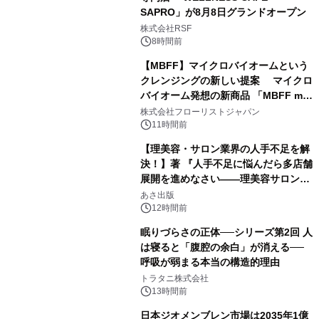
SAPRO」が8月8日グランドオープン
株式会社RSF
8時間前
【MBFF】マイクロバイオームという
クレンジングの新しい提案 マイクロ
バイオーム発想の新商品 「MBFF mb
クレンジングPRO」を2026年8月6日
株式会社フローリストジャパン
発売
11時間前
【理美容・サロン業界の人手不足を解
決！】著 『人手不足に悩んだら多店舗
展開を進めなさい――理美容サロン
「多店舗展開」の教科書』2026年8月
あさ出版
24日（月）発売
12時間前
眠りづらさの正体──シリーズ第2回 人
は寝ると「腹腔の余白」が消える──
呼吸が弱まる本当の構造的理由
トラタニ株式会社
13時間前
日本ジオメンブレン市場は2035年1億