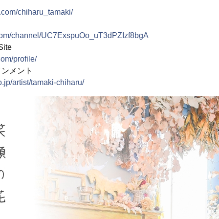
.com/chiharu_tamaki/
.com/channel/UC7ExspuOo_uT3dPZIzf8bgA
ite
om/profile/
インメント
.jp/artist/tamaki-chiharu/