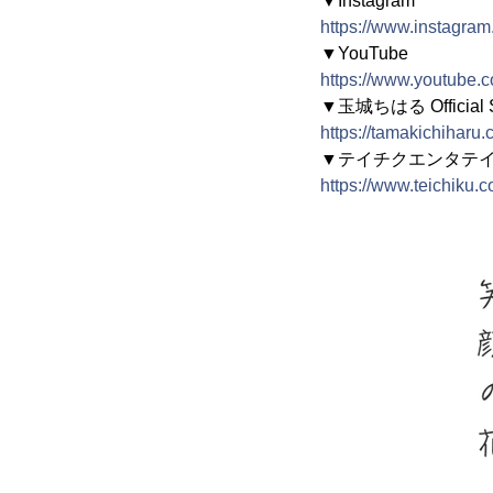
▼Instagram
https://www.instagram
▼YouTube
https://www.youtube
▼玉城ちはる Official S
https://tamakichiharu.c
▼テイチクエンタテ
https://www.teichiku.co