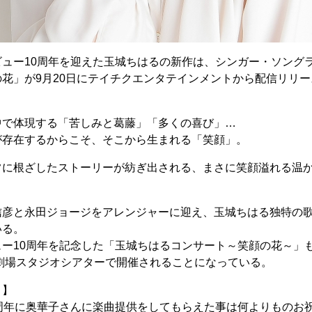
ビュー10周年を迎えた玉城ちはるの新作は、シンガー・ソング
花」が9月20日にテイチクエンタテインメントから配信リリ
中で体現する「苦しみと葛藤」「多くの喜び」…
が存在するからこそ、そこから生まれる「笑顔」。
常に根ざしたストーリーが紡ぎ出される、まさに笑顔溢れる温
信彦と永田ジョージをアレンジャーに迎え、玉城ちはる独特の
いる。
ー10周年を記念した「玉城ちはるコンサート～笑顔の花～」
術劇場スタジオシアターで開催されることになっている。
ト】
0周年に奥華子さんに楽曲提供をしてもらえた事は何よりものお