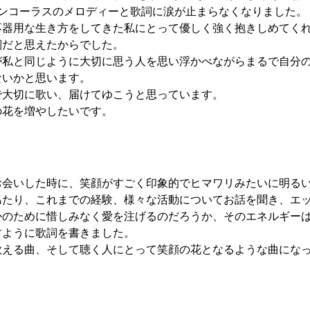
ワンコーラスのメロディーと歌詞に涙が止まらなくなりました。
不器用な生き方をしてきた私にとって優しく強く抱きしめてく
詞だと思えたからでした。
が私と同じように大切に思う人を思い浮かべながらまるで自分
ないかと思います。
で大切に歌い、届けてゆこうと思っています。
の花を増やしたいです。
お会いした時に、笑顔がすごく印象的でヒマワリみたいに明る
あたり、これまでの経験、様々な活動についてお話を聞き、エ
かのために惜しみなく愛を注げるのだろうか、そのエネルギー
すように歌詞を書きました。
歌える曲、そして聴く人にとって笑顔の花となるような曲にな