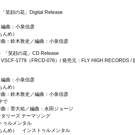
笑顔の花」Digital Release
／編曲：小泉信彦
もんめ）
作曲：鈴木敦史／編曲：小泉信彦
）「笑顔の花」CD Release
SCF-1779（FRCD-076）/ 発売元：FLY HIGH RECORDS / 
／編曲：小泉信彦
もんめ）
作曲：鈴木敦史／編曲：小泉信彦
中で
作曲：菅大祐／編曲：永田ジョージ
タリーズ テーマソング
トゥルメンタル
もんめ） インストゥルメンタル