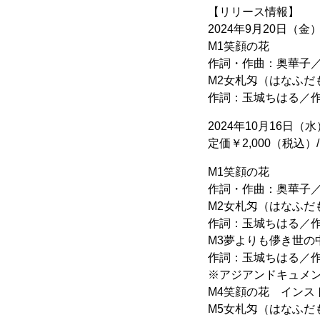
【リリース情報】
2024年9月20日（金）「
M1笑顔の花
作詞・作曲：奥華子
M2女札匁（はなふだ
作詞：玉城ちはる／
2024年10月16日（水
定価￥2,000（税込）/ V
M1笑顔の花
作詞・作曲：奥華子
M2女札匁（はなふだ
作詞：玉城ちはる／
M3夢よりも儚き世の
作詞：玉城ちはる／
※アジアンドキュメン
M4笑顔の花 インス
M5女札匁（はなふだ