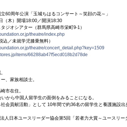
立60周年公演「玉城ちはるコンサート～笑顔の花～」
日（木）開場18:00／開演18:30
タジオシアター（群馬県高崎市栄町9-1）
oundation.or.jp/theatre/index.php
円（税込／未就学児膝乗無料）
foundation.or.jp/theatre/concert_detail.php?key=1509
u.stores.jp/items/66288ab47f5ecd018b2d78de
属。
ター、家族相談士。
高崎市在住。
会いから中国人留学生の面倒をみることになる。
社会貢献活動」として 10年間で約36名の留学生と養護施設
財団法人日本ユースリーダー協会第5回「若者力大賞～ユースリー