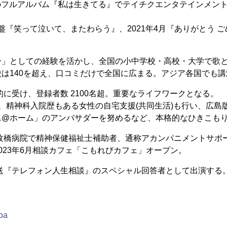
、初のフルアルバム『私は生きてる』でテイチクエンタテインメン
ST盤『笑って泣いて、またわらう』、2021年4月『ありがとう 
ー」としての経験を活かし、全国の小中学校・高校・大学で歌
は140を超え、口コミだけで全国に広まる。アジア各国でも
極的に受け、登録者数 2100名超。重要なライフワークとなる。
、精神科入院歴もある女性の自宅支援(共同生活)も行い、広島
ニ@ホーム」のアンバサダーを努めるなど、本格的なひきこも
三枚橋病院で精神保健福祉士補助者、通称アカンパニメントサポー
023年6月相談カフェ「こもれびカフェ」オープン。
放送『テレフォン人生相談』のスペシャル回答者として出演する
nba