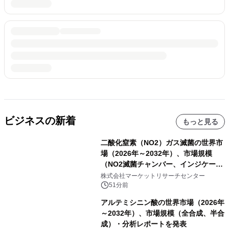
ビジネスの新着
もっと見る
二酸化窒素（NO2）ガス滅菌の世界市
場（2026年～2032年）、市場規模
（NO2滅菌チャンバー、インジケータ
ーおよびモニタリングシステム、その
株式会社マーケットリサーチセンター
他）・分析レポートを発表
51分前
アルテミシニン酸の世界市場（2026年
～2032年）、市場規模（全合成、半合
成）・分析レポートを発表