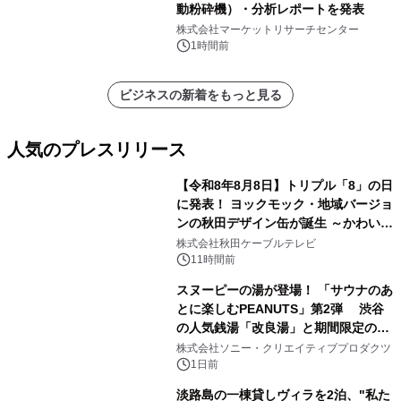
動粉砕機）・分析レポートを発表
株式会社マーケットリサーチセンター
1時間前
ビジネスの新着をもっと見る
人気のプレスリリース
【令和8年8月8日】トリプル「8」の日
に発表！ ヨックモック・地域バージョ
ンの秋田デザイン缶が誕生 ～かわいい
1
秋田犬の子犬と秋田の四季と名所を巡
株式会社秋田ケーブルテレビ
るパッケージ～ 9月1日(火)秋田県内で
11時間前
販売開始
スヌーピーの湯が登場！ 「サウナのあ
とに楽しむPEANUTS」第2弾 渋谷
の人気銭湯「改良湯」と期間限定のコ
2
ラボレーション サウナイキタイコラ
株式会社ソニー・クリエイティブプロダクツ
ボグッズも発売決定！
1日前
淡路島の一棟貸しヴィラを2泊、"私た