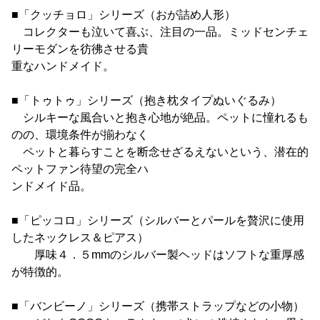
■「クッチョロ」シリーズ（おが詰め人形）
コレクターも泣いて喜ぶ、注目の一品。ミッドセンチェ
リーモダンを彷彿させる貴
重なハンドメイド。
■「トゥトゥ」シリーズ（抱き枕タイプぬいぐるみ）
シルキーな風合いと抱き心地が絶品。ペットに憧れるも
のの、環境条件が揃わなく
ペットと暮らすことを断念せざるえないという、潜在的
ペットファン待望の完全ハ
ンドメイド品。
■「ピッコロ」シリーズ（シルバーとパールを贅沢に使用
したネックレス＆ピアス）
厚味４．５mmのシルバー製ヘッドはソフトな重厚感
が特徴的。
■「バンビーノ」シリーズ（携帯ストラップなどの小物）