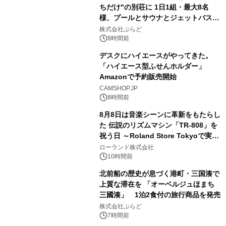
ちだけ"の別荘に 1日1組・最大8名
様、プールとサウナとジェットバス付
3
きで Villa Mon Temps AWAJIの連泊
株式会社ぷらど
素泊りプラン
8時間前
デスクにハイエースがやってきた。
「ハイエース型ふせんホルダー」
Amazonで予約販売開始
4
CAMSHOP.JP
8時間前
8月8日は音楽シーンに革新をもたらし
た 伝説のリズムマシン「TR-808」を
祝う日 ～Roland Store Tokyoで実機
5
を展示しての 記念キャンペーンを開
ローランド株式会社
催 英国ラジオ「NTS」の 特別プログ
10時間前
ラムや、「TR-808」を愛する伝説的
北前船の歴史が息づく港町・三国湊で
アーティストを フィーチャーしたアニ
上質な滞在を 「オーベルジュほまち
メーションを公開～
三國湊」 1泊2食付の旅行商品を発売
6
株式会社ぷらど
7時間前