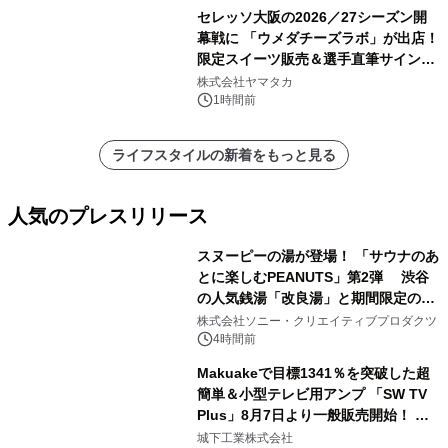
セレッソ大阪の2026／27シーズン開
幕戦に 「ウメダチーズラボ」が出店！
限定スイーツ販売＆選手直筆サイング
ッズが当たる抽選会を 8月8日に開催
株式会社ヤマタカ
1時間前
ライフスタイルの新着をもっと見る
人気のプレスリリース
スヌーピーの湯が登場！ 「サウナのあ
とに楽しむPEANUTS」第2弾 渋谷
の人気銭湯「改良湯」と期間限定のコ
1
ラボレーション サウナイキタイコラ
株式会社ソニー・クリエイティブプロダクツ
ボグッズも発売決定！
4時間前
Makuakeで目標1341％を突破した超
簡単＆小型テレビ用アンプ 「SW TV
Plus」8月7日より一般販売開始！ ケ
2
ーブル1本つなぐだけ、テレビの音が
城下工業株式会社