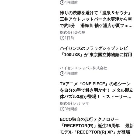
ぐっと豊かに
4時間前
帰りの渋滞を避けて「温泉＆サウナ」
三井アウトレットパーク木更津から車
で約5分 湯舞音 袖ケ浦店が夏フェア
3
メニューを提供
株式会社楽久屋
1日前
ハイセンスのフラッグシップテレビ
「100UXS」が 東京国立博物館に採用
4
ハイセンスジャパン株式会社
4時間前
TVアニメ『ONE PIECE』の名シーン
を自分の手で解き明かす！ メタル製立
体パズル3種が登場！ ～ストーリーと
5
ギミックが融合した 大人の体験型パズ
株式会社ハナヤマ
ルが8月7日(金)12時より先行予約受付
3時間前
開始～
ECCO独自の歩行テクノロジー
「RECEPTOR(R)」誕生25周年 最新
モデル「RECEPTOR(R) XP」が登場
6