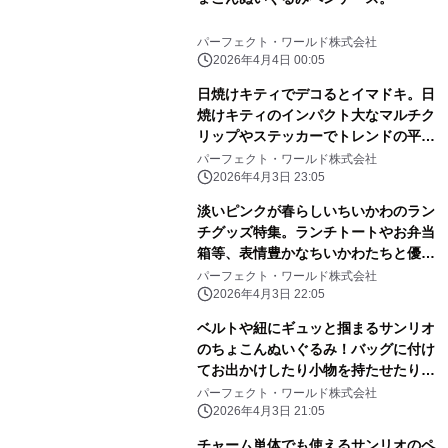
パーフェクト・ワールド株式会社
2026年4月4日 00:05
日焼けキティでデコるとイマドキ。日
焼けキティのインパクト大なマルチク
リップやステッカーでトレンドの平成
レトロ感ばっちりです。
パーフェクト・ワールド株式会社
2026年4月3日 23:05
淡いピンクが春らしいちいかわのラン
チグッズ特集。ランチトートやお弁当
箱等、表情豊かなちいかわたちと優し
いピンク色に心和む
パーフェクト・ワールド株式会社
2026年4月3日 22:05
ベルトや紐にギュッと掴まるサンリオ
のちょこんぬいぐるみ！バッグに付け
てお出かけしたり小物を持たせたりと
自由に楽しめる！
パーフェクト・ワールド株式会社
2026年4月3日 21:05
チャーム単体でも使えるサンリオのペ