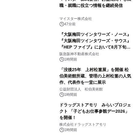
職・就職に役立つ情報を継続発信
マイスター株式会社
47分前
『大阪梅田ツインタワーズ・ノース』
『大阪梅田ツインタワーズ・サウス』
『HEP ファイブ』において8月下旬か
ら 「オフサイト型コーポレートPPA」
阪急阪神不動産株式会社
による 再生可能エネルギー電力の使用
1時間前
を開始します
「没後25年 上村松篁展」を開催 松
伯美術館所蔵、管理の上村松篁の人気
作、代表作を一堂に展示
公益財団法人 松伯美術館
1時間前
ドラッグストアモリ みらいプロジェ
クト 「子どもお仕事参観デー2026」
を開催！
株式会社ドラッグストアモリ
1時間前