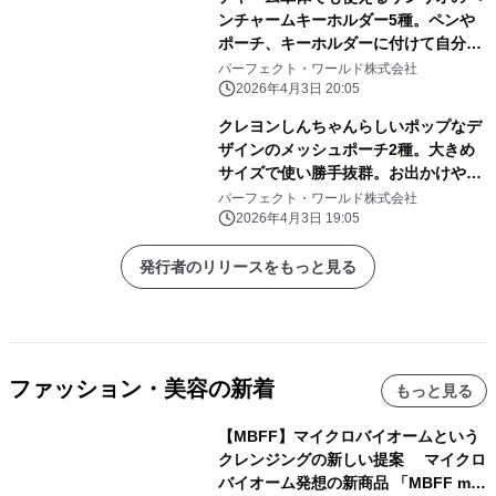
ンチャームキーホルダー5種。ペンや
ポーチ、キーホルダーに付けて自分だ
けのアレンジしよう
パーフェクト・ワールド株式会社
2026年4月3日 20:05
クレヨンしんちゃんらしいポップなデ
ザインのメッシュポーチ2種。大きめ
サイズで使い勝手抜群。お出かけや旅
行にぜひ！
パーフェクト・ワールド株式会社
2026年4月3日 19:05
発行者のリリースをもっと見る
ファッション・美容の新着
もっと見る
【MBFF】マイクロバイオームという
クレンジングの新しい提案 マイクロ
バイオーム発想の新商品 「MBFF mb