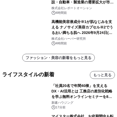
設・自動車・製造業の需要拡大が市場
を牽引
株式会社レポートオーシャン
4時間前
高機能美容液成分※1が肌なじみを支
える ナノサイズ美容カプセル※2でう
るおい満ちる肌へ 2026年9月24日(木)
よりリニューアル新発売 『ディープモ
株式会社ハーバー研究所
イストセラム』
4時間前
ファッション・美容の新着をもっと見る
ライフスタイルの新着
もっと見る
「社員20名で年間40棟」を支える
DX・AI活用とは 工務店の差別化戦略
を学ぶ無料オンラインセミナーを8月
20日に開催
新建ハウジング
17分前
マイスター株式会社、お盆期間中も転