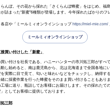
くらんぼ。その花から採れた「さくらんぼ蜂蜜」をはじめ、福
が詰まった“新蜜”6種類が登場します。今年採れたばかりのフ
ィ各店や「ミールミィオンラインショップ
https://miel-mie.com/
ミールミィオンラインショップ
直接買い付けした「新蜜」
の買い付けを社長である、ハニーハンターの市川拓三郎がすべ
活動し始めると、南は鹿児島から、北は北海道まで全国各地に
蜜を実際に目で見て、匂いと味わいなどをチェックし、納得す
一緒に採蜜作業を行った蜂蜜をそのまま買い付けることもあり
の工場に送り、瓶詰してお客様にお届けします。その採れたて
蜜」としてお客様に提供しております。
川拓三郎