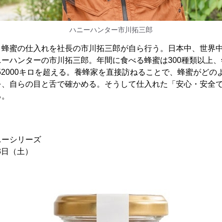
ハニーハンター市川拓三郎
、蜂蜜の仕入れを社長の市川拓三郎が自ら行う。日本中、世界
ーハンターの市川拓三郎。年間に食べる蜂蜜は300種類以上
約52000キロを超える。養蜂家を直接訪ねることで、蜂蜜がど
を、自らの目と舌で確かめる。そうして仕入れた「安心・安全
る。
ニーシリーズ
23日（土）