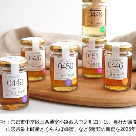
本社：京都市中京区三条通富小路西入中之町21）は、自社が展
「山形県最上町産さくらんぼ蜂蜜」など6種類の新蜜を2025年