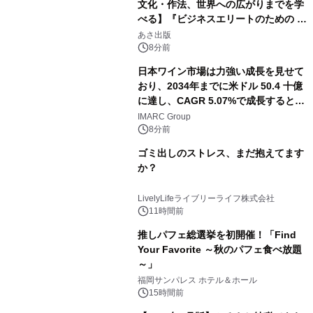
文化・作法、世界への広がりまでを学
べる】『ビジネスエリートのための 教
養としての蕎麦』2026年8月25日
あさ出版
（火）発売
8分前
日本ワイン市場は力強い成長を見せて
おり、2034年までに米ドル 50.4 十億
に達し、CAGR 5.07%で成長すると予
測
IMARC Group
8分前
ゴミ出しのストレス、まだ抱えてます
か？
LivelyLifeライブリーライフ株式会社
11時間前
推しパフェ総選挙を初開催！「Find
Your Favorite ～秋のパフェ食べ放題
～」
福岡サンパレス ホテル＆ホール
15時間前