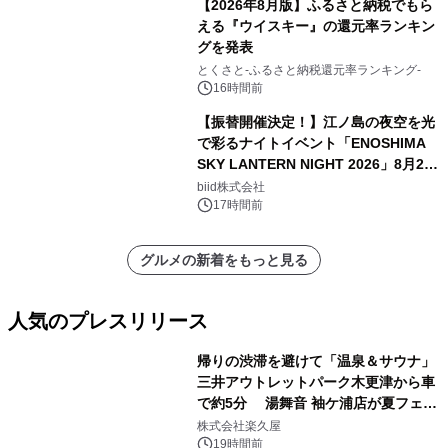
【2026年8月版】ふるさと納税でもら
える『ウイスキー』の還元率ランキン
グを発表
とくさと-ふるさと納税還元率ランキング-
16時間前
【振替開催決定！】江ノ島の夜空を光
で彩るナイトイベント「ENOSHIMA
SKY LANTERN NIGHT 2026」8月22
日(土)振替開催＆受付スタート！
biid株式会社
17時間前
グルメの新着をもっと見る
人気のプレスリリース
帰りの渋滞を避けて「温泉＆サウナ」
三井アウトレットパーク木更津から車
で約5分 湯舞音 袖ケ浦店が夏フェア
1
メニューを提供
株式会社楽久屋
19時間前