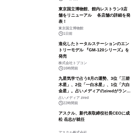
東京国立博物館、館内レストラン3店
舗をリニューアル 各店舗の詳細を発
表！
2
東京国立博物館
1日前
進化したトータルステーションのエン
トリーモデル 『GM-120シリーズ』を
発売
3
株式会社トプコン
16時間前
九星気学で占う8月の運勢、3位「三碧
木星」、2位「一白水星」、1位「六白
金星」。占いメディアのziredがランキ
4
ングを発表
占いメディア zired
22時間前
アスクル、新代表取締役社長CEOに成
松 岳志が就任
5
アスクル株式会社