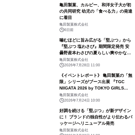
亀田製菓、カルビー、和洋女子大が初
の共同研究 幼児の「食べる力」の発達
に着目
亀田製菓株式会社
6日前
噛むほどに旨み広がる「堅ぶつ」から
『堅ぶつ 塩わさび』期間限定発売 安
曇野産本わさびの夏らしい爽やかな風
味が楽しめる
亀田製菓株式会社
2026年7月28日 11:00
《イベントレポート》 亀田製菓の「無
限」シリーズがブース出展 『TGC
NIIGATA 2026 by TOKYO GIRLS
COLLECTION』
亀田製菓株式会社
2026年7月24日 10:00
好調を続ける「堅ぶつ」が新デザイン
に！ ブランドの独自性がより伝わるパ
ッケージへリニューアル発売
亀田製菓株式会社