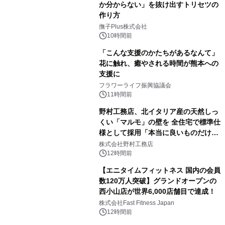
か分からない」を抜け出すトリセツの
作り方
撫子Plus株式会社
10時間前
「こんな支援のかたちがあるなんて」
花に触れ、癒やされる時間が熊本への
支援に
フラワーライフ振興協議会
11時間前
野村工務店、北イタリア産の天然しっ
くい「マルモ」の壁を 全住宅で標準仕
様として採用「本当に良いものだけに
こだわる」
株式会社野村工務店
12時間前
【エニタイムフィットネス 国内の会員
数120万人突破】グランドオープンの
西小山店が世界6,000店舗目で達成！
株式会社Fast Fitness Japan
12時間前