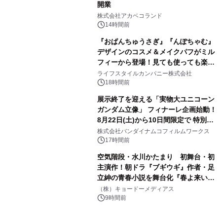
開業
3
株式会社アカベコランド
14時間前
『おぱんちゅうさぎ』『んぽちゃむ』
デザインのコスメ＆メイクパフがミル
フィーから登場！見ても使っても楽し
4
い、ポップでキュートなコレクショ
ライフスタイルカンパニー株式会社
ン。
18時間前
展示終了を迎える「実物大ユニコーン
ガンダム立像」 フィナーレ企画始動！
8月22日(土)から10日間限定で 特別映
5
像『UNICORN GUNDAM Statue ―
株式会社バンダイナムコフィルムワークス
BEYOND POSSIBILITY ―』を上映！
17時間前
空気階段・水川かたまり 初舞台・初
主演作！朝ドラ『ブギウギ』作者・足
立紳の青春小説を舞台化『春よ来い、
6
マジで来い』キービジュアル解禁！
（株）キョードーメディアス
9時間前