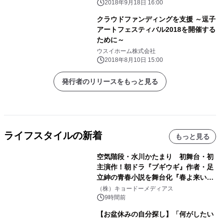
2018年9月18日 16:00
クラウドファンディングを支援 ～逗子
アートフェスティバル2018を開催する
ために～
ウスイホーム株式会社
2018年8月10日 15:00
発行者のリリースをもっと見る
ライフスタイルの新着
もっと見る
空気階段・水川かたまり 初舞台・初
主演作！朝ドラ『ブギウギ』作者・足
立紳の青春小説を舞台化『春よ来い、
マジで来い』キービジュアル解禁！
（株）キョードーメディアス
9時間前
【お盆休みの自分探し】「何がしたい