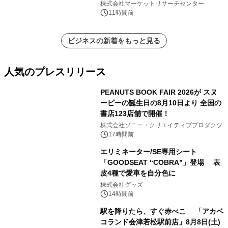
表
株式会社マーケットリサーチセンター
11時間前
ビジネスの新着をもっと見る
人気のプレスリリース
PEANUTS BOOK FAIR 2026が スヌ
ーピーの誕生日の8月10日より 全国の
書店123店舗で開催！
1
株式会社ソニー・クリエイティブプロダクツ
17時間前
エリミネーター/SE専用シート
「GOODSEAT “COBRA”」登場 表
皮4種で愛車を自分色に
2
株式会社グッズ
14時間前
駅を降りたら、すぐ赤べこ 「アカベ
コランド会津若松駅前店」8月8日(土)