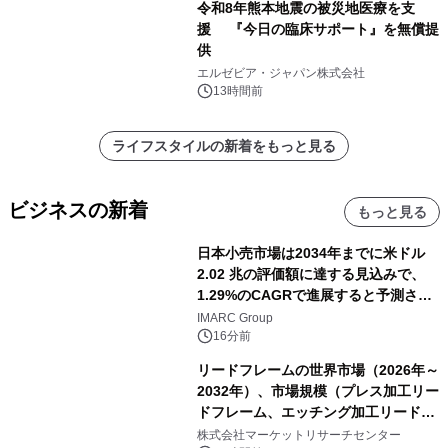
令和8年熊本地震の被災地医療を支
援 『今日の臨床サポート』を無償提
供
エルゼビア・ジャパン株式会社
13時間前
ライフスタイルの新着をもっと見る
ビジネスの新着
もっと見る
日本小売市場は2034年までに米ドル
2.02 兆の評価額に達する見込みで、
1.29%のCAGRで進展すると予測され
ています。
IMARC Group
16分前
リードフレームの世界市場（2026年～
2032年）、市場規模（プレス加工リー
ドフレーム、エッチング加工リードフ
レーム）・分析レポートを発表
株式会社マーケットリサーチセンター