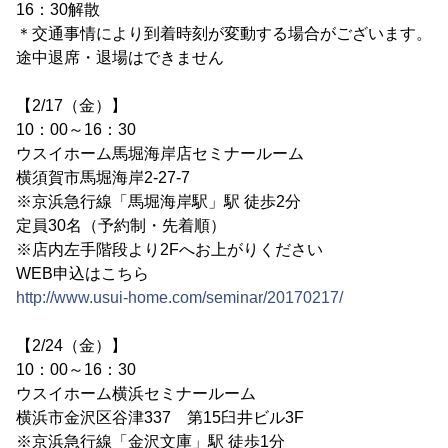
16：30解散
＊交通事情により到着時刻が変動する場合がございます。
途中退席・退場はできません
【2/17（金）】
10：00～16：30
ウスイホーム馬堀海岸店セミナールーム
横須賀市馬堀海岸2-27-7
※京浜急行線「馬堀海岸駅」駅 徒歩2分
定員30名（予約制・先着順）
※店内左手階段より2Fへお上がりください
WEB申込はこちら
http://www.usui-home.com/seminar/20170217/
【2/24（金）】
10：00～16：30
ウスイホーム横浜セミナールーム
横浜市金沢区谷津337 第15臼井ビル3F
※京浜急行線「金沢文庫」駅 徒歩1分