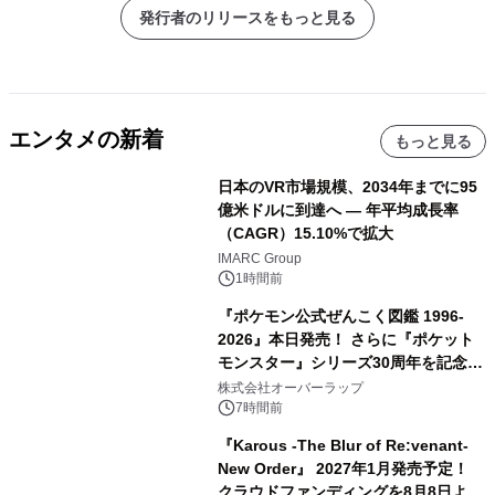
発行者のリリースをもっと見る
エンタメの新着
もっと見る
日本のVR市場規模、2034年までに95
億米ドルに到達へ ― 年平均成長率
（CAGR）15.10%で拡大
IMARC Group
1時間前
『ポケモン公式ぜんこく図鑑 1996-
2026』本日発売！ さらに『ポケット
モンスター』シリーズ30周年を記念し
た画集『ポケットモンスター ビジュア
株式会社オーバーラップ
ルアートブック』の発売決定！ 2026
7時間前
年12月18日（金）、3冊同時発売！
『Karous -The Blur of Re:venant-
New Order』 2027年1月発売予定！
クラウドファンディングを8月8日より