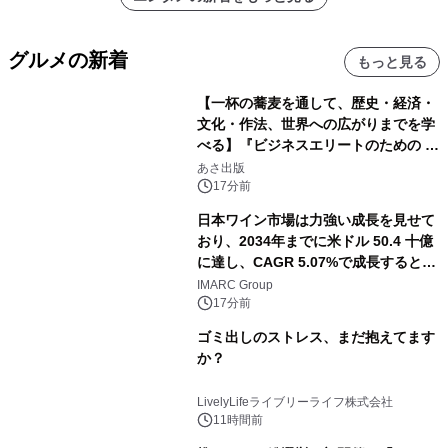
グルメの新着
もっと見る
【一杯の蕎麦を通して、歴史・経済・
文化・作法、世界への広がりまでを学
べる】『ビジネスエリートのための 教
養としての蕎麦』2026年8月25日
あさ出版
（火）発売
17分前
日本ワイン市場は力強い成長を見せて
おり、2034年までに米ドル 50.4 十億
に達し、CAGR 5.07%で成長すると予
測
IMARC Group
17分前
ゴミ出しのストレス、まだ抱えてます
か？
LivelyLifeライブリーライフ株式会社
11時間前