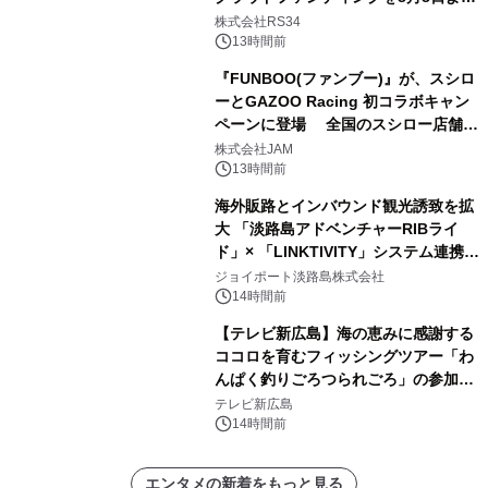
開始
株式会社RS34
13時間前
『FUNBOO(ファンブー)』が、スシロ
ーとGAZOO Racing 初コラボキャン
ペーンに登場 全国のスシロー店舗で
GR 4車種の FUNBOO(ミニカー)付き
株式会社JAM
メニューが展開されます
13時間前
海外販路とインバウンド観光誘致を拡
大 「淡路島アドベンチャーRIBライ
ド」× 「LINKTIVITY」システム連携を
開始！
ジョイポート淡路島株式会社
14時間前
【テレビ新広島】海の恵みに感謝する
ココロを育むフィッシングツアー「わ
んぱく釣りごろつられごろ」の参加小
学生を募集
テレビ新広島
14時間前
エンタメの新着をもっと見る