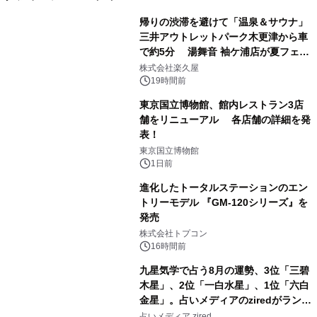
帰りの渋滞を避けて「温泉＆サウナ」
三井アウトレットパーク木更津から車
で約5分 湯舞音 袖ケ浦店が夏フェア
1
メニューを提供
株式会社楽久屋
19時間前
東京国立博物館、館内レストラン3店
舗をリニューアル 各店舗の詳細を発
表！
2
東京国立博物館
1日前
進化したトータルステーションのエン
トリーモデル 『GM-120シリーズ』を
発売
3
株式会社トプコン
16時間前
九星気学で占う8月の運勢、3位「三碧
木星」、2位「一白水星」、1位「六白
金星」。占いメディアのziredがランキ
4
ングを発表
占いメディア zired