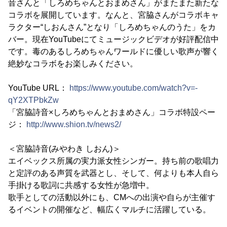
音さんと「しろめちゃんとおまめさん」がまたまた新たな
コラボを展開しています。なんと、宮脇さんがコラボキャ
ラクター“しおんさん”となり「しろめちゃんのうた」をカ
バー。現在YouTubeにてミュージックビデオが好評配信中
です。毒のあるしろめちゃんワールドに優しい歌声が響く
絶妙なコラボをお楽しみください。
YouTube URL：
https://www.youtube.com/watch?v=-
qY2XTPbkZw
「宮脇詩音×しろめちゃんとおまめさん」コラボ特設ペー
ジ：
http://www.shion.tv/news2/
＜宮脇詩音(みやわき しおん)＞
エイベックス所属の実力派女性シンガー。持ち前の歌唱力
と定評のある声質を武器とし、そして、何よりも本人自ら
手掛ける歌詞に共感する女性が急増中。
歌手としての活動以外にも、CMへの出演や自らが主催す
るイベントの開催など、幅広くマルチに活躍している。