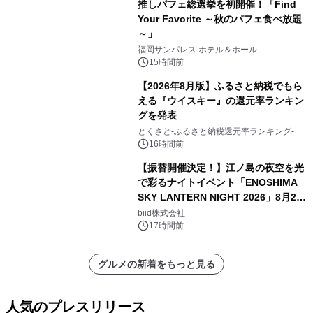
推しパフェ総選挙を初開催！「Find
Your Favorite ～秋のパフェ食べ放題
～」
福岡サンパレス ホテル＆ホール
15時間前
【2026年8月版】ふるさと納税でもら
える『ウイスキー』の還元率ランキン
グを発表
とくさと-ふるさと納税還元率ランキング-
16時間前
【振替開催決定！】江ノ島の夜空を光
で彩るナイトイベント「ENOSHIMA
SKY LANTERN NIGHT 2026」8月22
日(土)振替開催＆受付スタート！
biid株式会社
17時間前
グルメの新着をもっと見る
人気のプレスリリース