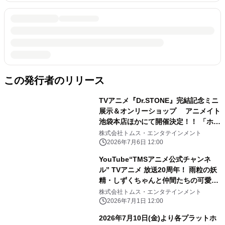
この発行者のリリース
TVアニメ『Dr.STONE』完結記念ミニ
展示＆オンリーショップ アニメイト
池袋本店ほかにて開催決定！！ 「ホワ
イマンといっしょ」がテーマの新規描
株式会社トムス・エンタテインメント
き下ろし商品の 会場販売、事後通販も
2026年7月6日 12:00
実施予定
YouTube“TMSアニメ公式チャンネ
ル” TVアニメ 放送20周年！ 雨粒の妖
精・しずくちゃんと仲間たちの可愛い
ストーリーが詰まった TVアニメ『ぷ
株式会社トムス・エンタテインメント
るるんっ！しずくちゃん』を全話無料
2026年7月1日 12:00
配信！
2026年7月10日(金)より各プラットホ