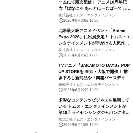
ームにて順次配信！ アニメ10周年記
念『ばなにゃ あっとほーむぱーてぃ
ー』 続投となる ばなにゃ役：梶裕
株式会社トムス・エンタテインメント
貴、ベイビースイート役：村瀬歩 豪
2026年6月30日 10:00
華ゲストキャスト3名 種崎敦美／伊藤
北米最大級アニメイベント「Anime
ゆいな／森川智之の オフィシャルコメ
Expo 2026」に出展決定！ トムス・エ
ントが解禁！
ンタテインメントが手がける人気作品
が集結し “日本のお祭り”体験を展開
株式会社トムス・エンタテインメント
2026年6月25日 12:00
TVアニメ『SAKAMOTO DAYS』POP
UP STOREを 東京・大阪で開催！ 描
き下ろし新商品や「南雲バースデイ」
グッズが登場
株式会社トムス・エンタテインメント
2026年6月22日 12:00
多彩なコンテンツビジネスを展開して
いる トムス・エンタテインメントが
第19回ライセンシングジャパンに出
展！
株式会社トムス・エンタテインメント
2026年6月15日 16:00