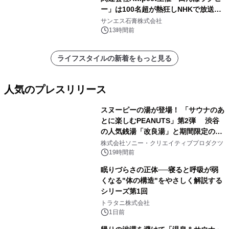
ー」は100名超が熱狂しNHKで放送さ
れました。
サンエス石膏株式会社
13時間前
ライフスタイルの新着をもっと見る
人気のプレスリリース
スヌーピーの湯が登場！ 「サウナのあ
とに楽しむPEANUTS」第2弾 渋谷
の人気銭湯「改良湯」と期間限定のコ
1
ラボレーション サウナイキタイコラ
株式会社ソニー・クリエイティブプロダクツ
ボグッズも発売決定！
19時間前
眠りづらさの正体──寝ると呼吸が弱
くなる"体の構造"をやさしく解説する
シリーズ第1回
2
トラタニ株式会社
1日前