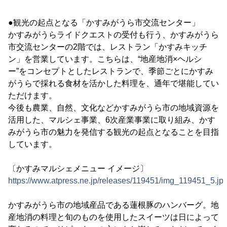
●観光の起点となる「かすみがうら市交流センター」
かすみがうらライドクエストの受付も行う、かすみがうら
市交流センターの2階では、レストラン「かすみキッチ
ン」を営業しています。こちらは、“地産地消×ヘルシ
ー”をコンセプトとしたレストランで、季節ごとにかすみ
がうらで採れる食材を活かした料理を、通年で堪能してい
ただけます。
今後も農業、自然、文化などかすみがうら市の地域資源を
活用した、マルシェ事業、6次産業事業に取り組み、かす
みがうら市の魅力を発信する観光の起点となることを目指
しています。
〔かすみマルシェメニュー イメージ〕
https://www.atpress.ne.jp/releases/119451/img_119451_5.jp
かすみがうら市の地域産品である蓮根豚のハンバーグ。地
産地消の料理と旬のものを使用したスイーツは日によって