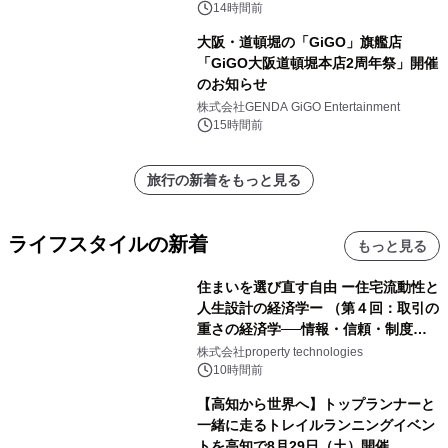
森」の握り寿司プラン
14時間前
大阪・道頓堀の「GiGO」旗艦店
「GiGO大阪道頓堀本店2周年祭」開催
のお知らせ
株式会社GENDA GiGO Entertainment
15時間前
旅行の新着をもっと見る
ライフスタイルの新着
もっと見る
住まいを選び直す自由 ー住宅流動性と
人生設計の経済学ー （第４回：取引の
重さの経済学──情報・信頼・制度を
PropTechはどう組み替えるか）｜
株式会社property technologies
PropTech-Lab
10時間前
【高知から世界へ】トップランナーと
一緒に走るトレイルランニングイベン
トを高知で8月29日（土）開催