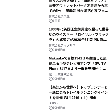
帰りの渋滞を避けて「温泉＆サウナ」
三井アウトレットパーク木更津から車
で約5分 湯舞音 袖ケ浦店が夏フェア
3
メニューを提供
株式会社楽久屋
1日前
1833年に英国王室御用達を賜った世界
初のウイスキー 『ロイヤル・ブラック
ラ』の旗艦店が2026年6月新宿に誕
4
生 バカルディ ジャパンと連携した
株式会社ティグリス
没入型バー「BAR Arca」
21時間前
Makuakeで目標1341％を突破した超
簡単＆小型テレビ用アンプ 「SW TV
Plus」8月7日より一般販売開始！ ケ
5
ーブル1本つなぐだけ、テレビの音が
城下工業株式会社
ぐっと豊かに
20時間前
【高知から世界へ】トップランナーと
一緒に走るトレイルランニングイベン
トを高知で8月29日（土）開催
6
BUDO
10時間前