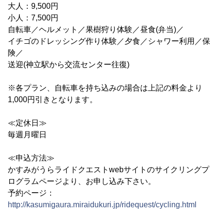
大人：9,500円
小人：7,500円
自転車／ヘルメット／果樹狩り体験／昼食(弁当)／
イチゴのドレッシング作り体験／夕食／シャワー利用／保
険／
送迎(神立駅から交流センター往復)
※各プラン、自転車を持ち込みの場合は上記の料金より
1,000円引きとなります。
≪定休日≫
毎週月曜日
≪申込方法≫
かすみがうらライドクエストwebサイトのサイクリングプ
ログラムページより、お申し込み下さい。
予約ページ：
http://kasumigaura.miraidukuri.jp/ridequest/cycling.html