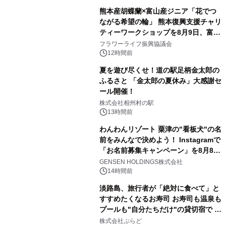
熊本産胡蝶蘭×富山産ジニア「花でつ
ながる希望の輪」 熊本復興支援チャリ
ティーワークショップを8月9日、富
山・射水で開催
フラワーライフ振興協議会
12時間前
夏を遊び尽くせ！道の駅足柄金太郎の
ふるさと 「金太郎の夏休み」大感謝セ
ール開催！
株式会社相州村の駅
13時間前
わんわんリゾート 粟津の"看板犬"の名
前をみんなで決めよう！ Instagramで
「お名前募集キャンペーン」を8月8日
(土)より開催
GENSEN HOLDINGS株式会社
14時間前
淡路島、旅行者が「絶対に食べて」と
すすめたくなるお寿司 お寿司も温泉も
プールも"自分たちだけ"の貸切宿で 1
日1組限定「岩屋温泉 絵島別庭 海と
株式会社ぷらど