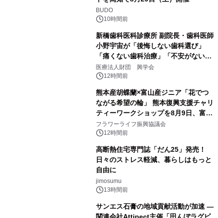
BUDO
10時間前
新橋歯科医科診療所 副院長・歯科医師
小野宇宙が「後悔しない歯科選び」
「痛くない歯科治療」「不安がない治
療計画」をテーマに専門監修
医療法人財団 興学会
12時間前
熊本産胡蝶蘭×富山産ジニア「花でつ
ながる希望の輪」 熊本復興支援チャリ
ティーワークショップを8月9日、富
山・射水で開催
フラワーライフ振興協議会
12時間前
高断熱住宅専門誌「だん25」発売！
日々のストレス軽減、暮らしはもっと
自由に
jimosumu
13時間前
サンエス石膏の地域貢献活動が加速 ―
関連会社Attipect主催「田んぼラグビ